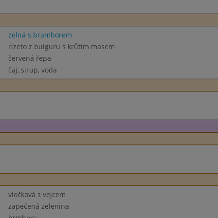
zelná s bramborem
rizeto z bulguru s krůtím masem
červená řepa
čaj, sirup, voda
vločková s vejcem
zapečená zelenina
brmbory