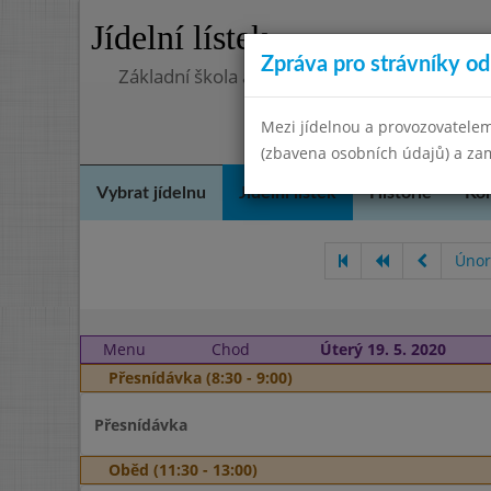
Jídelní lístek
Zpráva pro strávníky od 
Základní škola a mateřská škola Libá, okres
Mezi jídelnou a provozovatelem
(zbavena osobních údajů) a zam
Vybrat jídelnu
Jídelní lístek
Historie
Kon
Únor
Menu
Chod
Úterý 19. 5. 2020
Přesnídávka (8:30 - 9:00)
Přesnídávka
Oběd (11:30 - 13:00)