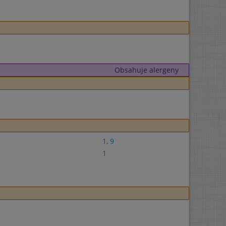
Obsahuje alergeny
1
,
9
1