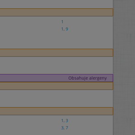
1
1
,
9
Obsahuje alergeny
1
,
3
3
,
7