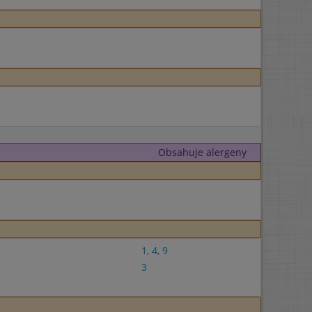
Obsahuje alergeny
1
,
4
,
9
3