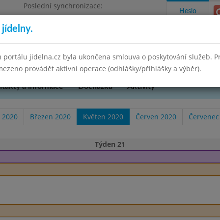
Poslední synchronizace:
Heslo
Pondělí 7.7.2025 21:07
jídelny.
 Cheb, příspěvková organizace
 portálu jidelna.cz byla ukončena smlouva o poskytování služeb. 
ezeno provádět aktivní operace (odhlášky/přihlášky a výběr).
takty a informace
Docházka
Aktivity
 2020
Březen 2020
Květen 2020
Červen 2020
Červenec
Týden 21