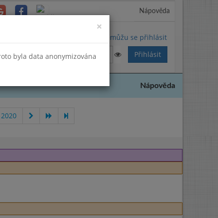
Nápověda
Close
×
Nemůžu se přihlásit
Proto byla data anonymizována
Nápověda
 2020