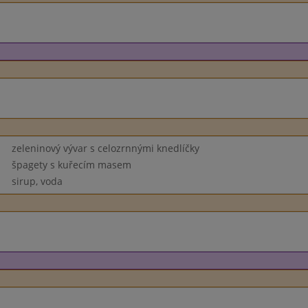
zeleninový vývar s celozrnnými knedlíčky
špagety s kuřecím masem
sirup, voda