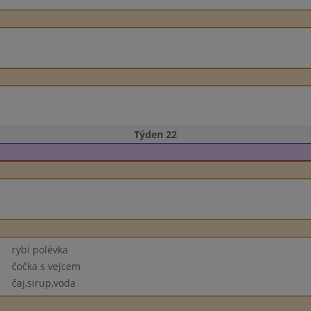
Týden 22
rybí polévka
čočka s vejcem
čaj,sirup,voda