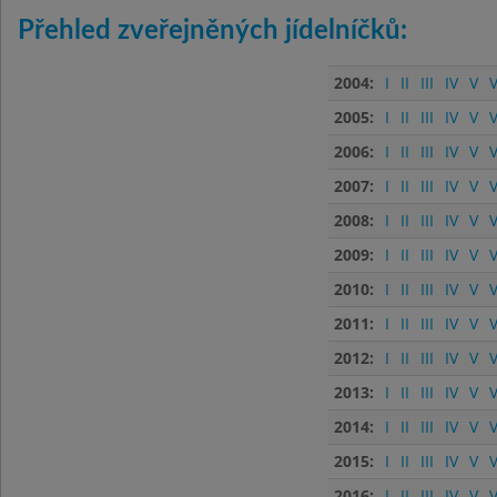
Přehled zveřejněných jídelníčků:
2004:
I
II
III
IV
V
V
2005:
I
II
III
IV
V
V
2006:
I
II
III
IV
V
V
2007:
I
II
III
IV
V
V
2008:
I
II
III
IV
V
V
2009:
I
II
III
IV
V
V
2010:
I
II
III
IV
V
V
2011:
I
II
III
IV
V
V
2012:
I
II
III
IV
V
V
2013:
I
II
III
IV
V
V
2014:
I
II
III
IV
V
V
2015:
I
II
III
IV
V
V
2016:
I
II
III
IV
V
V