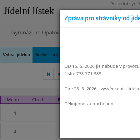
Poslední sync
Jídelní lístek
Úterý 4.8.2026
Zpráva pro strávníky od jíd
Omezení obje
Gymnázium Opatov, Praha 4, Konstantinova 1500
Vybrat jídelnu
Jídelní lístek
Historie
Kontakty a informace
Doch
OD 15. 5. 2026 již nebude v provozu t
číslo: 778 771 388
Únor 2020
Březen 2020
Dne 26. 6. 2026 - vysvědčení - jídel
Menu
Chod
Pátek 29. 5. 2020 (11:45 - 14:45)
Děkujeme za pochopení
1
2