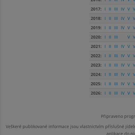
2017:
I
II
III
IV
V
V
2018:
I
II
III
IV
V
V
2019:
I
II
III
IV
V
V
2020:
I
II
III
V
V
2021:
I
II
III
IV
V
V
2022:
I
II
III
IV
V
V
2023:
I
II
III
IV
V
V
2024:
I
II
III
IV
V
V
2025:
I
II
III
IV
V
V
2026:
I
II
III
IV
V
V
Připraveno progr
Veškeré publikované informace jsou vlastnictvím příslušné jídel
aplikace do n