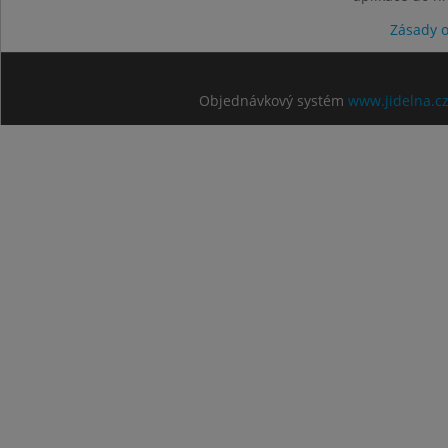
Zásady 
Objednávkový systém
www.jidelna.c