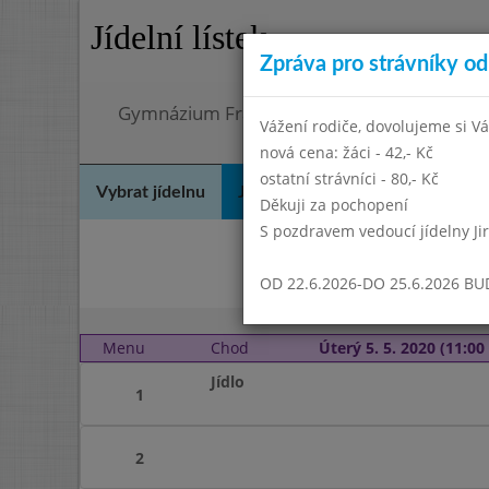
Jídelní lístek
Zpráva pro strávníky od 
Gymnázium Františka Palackého, Neratovic
Vážení rodiče, dovolujeme si Vá
nová cena: žáci - 42,- Kč
ostatní strávníci - 80,- Kč
Vybrat jídelnu
Jídelní lístek
Historie
Kon
Děkuji za pochopení
S pozdravem vedoucí jídelny Ji
Bře
OD 22.6.2026-DO 25.6.2026 B
Menu
Chod
Úterý 5. 5. 2020 (11:00 
Jídlo
1
2