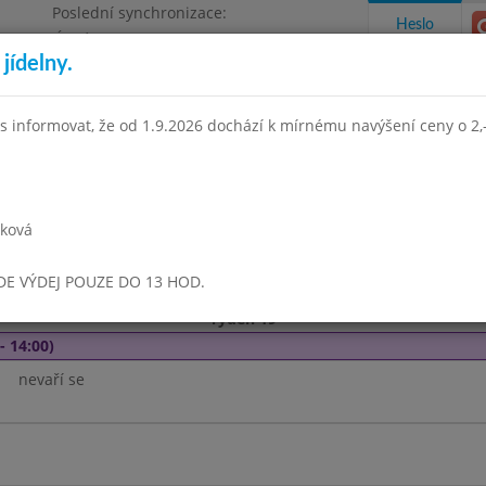
Poslední synchronizace:
Heslo
Úterý 21.7.2026 8:55
jídelny.
Omezení objednávek
e, Masarykova 450
s informovat, že od 1.9.2026 dochází k mírnému navýšení ceny o 2,-
takty a informace
Docházka
Aktivity
rková
zen 2020
Duben 2020
Květen 2020
Červen 2020
Srpen 
UDE VÝDEJ POUZE DO 13 HOD.
Týden 19
- 14:00)
nevaří se