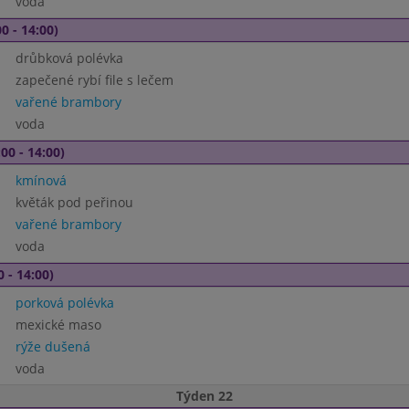
voda
0 - 14:00)
drůbková polévka
zapečené rybí file s lečem
vařené brambory
voda
00 - 14:00)
kmínová
květák pod peřinou
vařené brambory
voda
0 - 14:00)
porková polévka
mexické maso
rýže dušená
voda
Týden 22