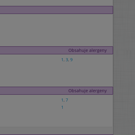
Obsahuje alergeny
1
,
3
,
9
Obsahuje alergeny
1
,
7
1