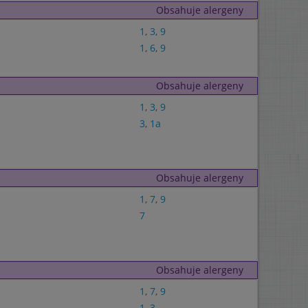
Obsahuje alergeny
1
,
3
,
9
1
,
6
,
9
Obsahuje alergeny
1
,
3
,
9
3
,
1a
Obsahuje alergeny
1
,
7
,
9
7
Obsahuje alergeny
1
,
7
,
9
1
,
3