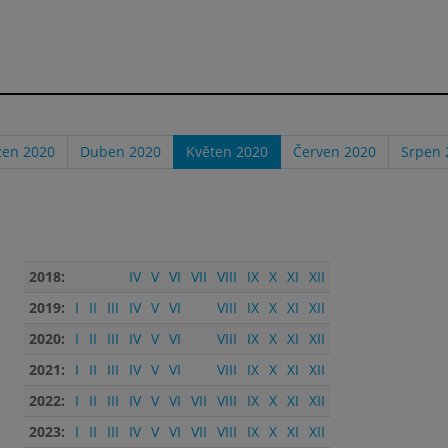
zen 2020
Duben 2020
Květen 2020
Červen 2020
Srpen 
2018:
IV
V
VI
VII
VIII
IX
X
XI
XII
2019:
I
II
III
IV
V
VI
VIII
IX
X
XI
XII
2020:
I
II
III
IV
V
VI
VIII
IX
X
XI
XII
2021:
I
II
III
IV
V
VI
VIII
IX
X
XI
XII
2022:
I
II
III
IV
V
VI
VII
VIII
IX
X
XI
XII
2023:
I
II
III
IV
V
VI
VII
VIII
IX
X
XI
XII