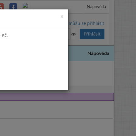
Nápověda
Close
×
Nemůžu se přihlásit
 Kč.
Nápověda
2020