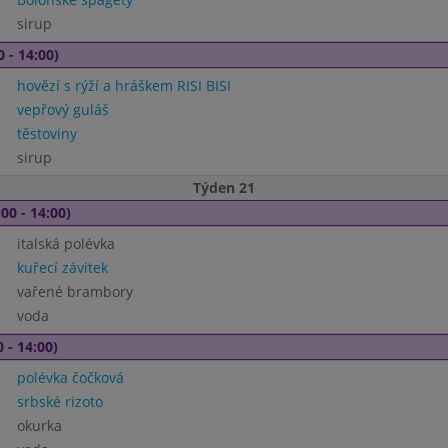
sirup
0 - 14:00)
hovězí s rýží a hráškem RISI BISI
vepřový guláš
těstoviny
sirup
Týden 21
00 - 14:00)
italská polévka
kuřecí závitek
vařené brambory
voda
 - 14:00)
polévka čočková
srbské rizoto
okurka