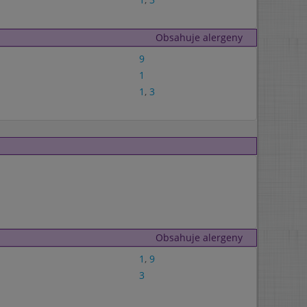
Obsahuje alergeny
9
1
1
,
3
Obsahuje alergeny
1
,
9
3