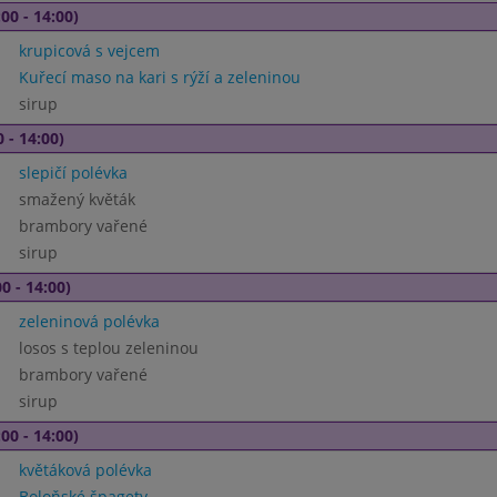
00 - 14:00)
krupicová s vejcem
Kuřecí maso na kari s rýží a zeleninou
sirup
 - 14:00)
slepičí polévka
smažený květák
brambory vařené
sirup
0 - 14:00)
zeleninová polévka
losos s teplou zeleninou
brambory vařené
sirup
00 - 14:00)
květáková polévka
Boloňské špagety