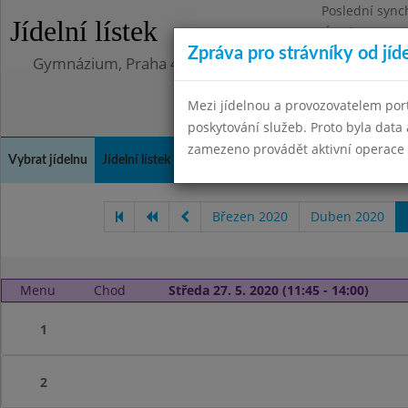
Poslední sync
Jídelní lístek
Úterý 12.5.202
Zpráva pro strávníky od jíd
Gymnázium, Praha 4, Budějovická 680
Mezi jídelnou a provozovatelem por
poskytování služeb. Proto byla dat
zamezeno provádět aktivní operace (
Vybrat jídelnu
Jídelní lístek
Historie
Kontakty a informace
Doch
Březen 2020
Duben 2020
Menu
Chod
Středa 27. 5. 2020 (11:45 - 14:00)
1
2