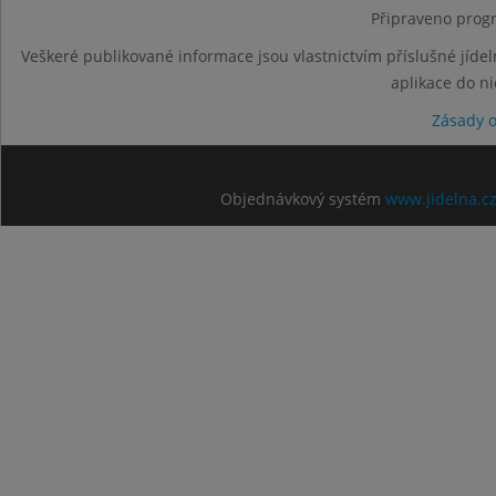
Připraveno progr
Veškeré publikované informace jsou vlastnictvím příslušné jídel
aplikace do n
Zásady 
Objednávkový systém
www.jidelna.c