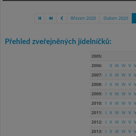
Březen 2020
Duben 2020
Přehled zveřejněných jídelníčků:
2005:
2006:
II
III
IV
V
V
2007:
I
II
III
IV
V
V
2008:
I
II
III
IV
V
V
2009:
I
II
III
IV
V
V
2010:
I
II
III
IV
V
V
2011:
I
II
III
IV
V
V
2012:
I
II
III
IV
V
V
2013:
I
II
III
IV
V
V