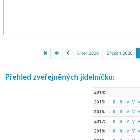
Únor 2020
Březen 2020
Přehled zveřejněných jídelníčků:
2014:
2015:
I
II
III
IV
V
V
2016:
I
II
III
IV
V
V
2017:
I
II
III
IV
V
V
2018:
I
II
III
IV
V
V