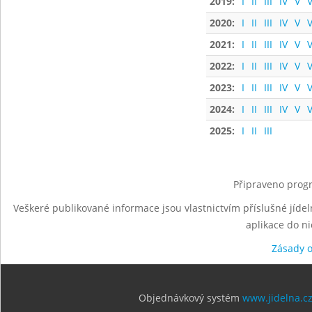
2019:
I
II
III
IV
V
V
2020:
I
II
III
IV
V
V
2021:
I
II
III
IV
V
V
2022:
I
II
III
IV
V
V
2023:
I
II
III
IV
V
V
2024:
I
II
III
IV
V
V
2025:
I
II
III
Připraveno progr
Veškeré publikované informace jsou vlastnictvím příslušné jídel
aplikace do n
Zásady 
Objednávkový systém
www.jidelna.c