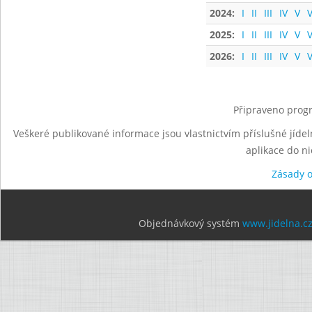
2024:
I
II
III
IV
V
V
2025:
I
II
III
IV
V
V
2026:
I
II
III
IV
V
V
Připraveno progr
Veškeré publikované informace jsou vlastnictvím příslušné jídel
aplikace do n
Zásady 
Objednávkový systém
www.jidelna.c