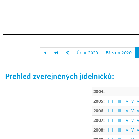
Únor 2020
Březen 2020
Přehled zveřejněných jídelníčků:
2004:
2005:
I
II
III
IV
V
V
2006:
I
II
III
IV
V
V
2007:
I
II
III
IV
V
V
2008:
I
II
III
IV
V
V