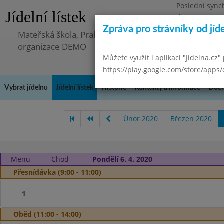
Poslední sync
Jídelní lístek
Čtvrtek 23.10.
Zpráva pro strávníky od jíd
Mateřská škola, Praha 5 - Hlubočepy, Hlubočepská 90
organizace DEMO
Můžete využít i aplikaci "Jidelna.cz"
https://play.google.com/store/apps/
Vybrat jídelnu
Jídelní lístek
Historie
Kontakty a informace
Doch
Únor 2020
Březen 2020
Menu
Chod
Pondělí 6. 4. 2020
Přesnídávka (9:00 - 11:00)
1
Oběd (11:00 - 14:00)