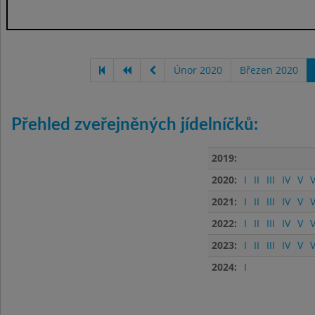
Únor 2020
Březen 2020
Přehled zveřejněných jídelníčků:
2019:
2020:
I
II
III
IV
V
V
2021:
I
II
III
IV
V
V
2022:
I
II
III
IV
V
V
2023:
I
II
III
IV
V
V
2024:
I