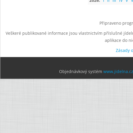
2026:
I
II
III
IV
V
V
Připraveno progr
Veškeré publikované informace jsou vlastnictvím příslušné jídel
aplikace do n
Zásady 
Objednávkový systém
www.jidelna.c