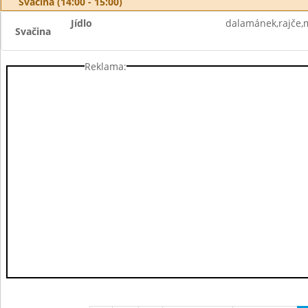
Svačina (14:00 - 15:00)
Jídlo
dalamánek,rajče,
Svačina
Reklama: