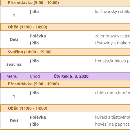
Přesnídávka (9:00 - 10:00)
Jídlo
karlovarský rohlík
1
Oběd (11:00 - 14:00)
Polévka
zeleninová s vejc
Děti
Jídlo
těstoviny s máke
Svačina (14:00 - 15:00)
Jídlo
houska,šunková pě
Svačina
Menu
Chod
Čtvrtek 5. 3. 2020
Přesnídávka (9:00 - 10:00)
Jídlo
chléb,rama,banán
1
Oběd (11:00 - 14:00)
Polévka
kuřecí s těstovino
Děti
Jídlo
hovězí na paprice,