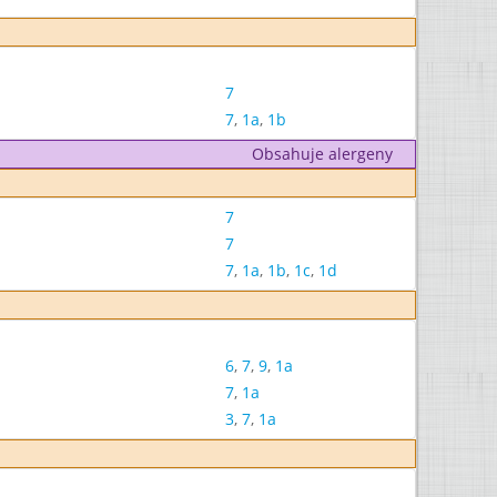
7
7
,
1a
,
1b
Obsahuje alergeny
7
7
7
,
1a
,
1b
,
1c
,
1d
6
,
7
,
9
,
1a
7
,
1a
3
,
7
,
1a