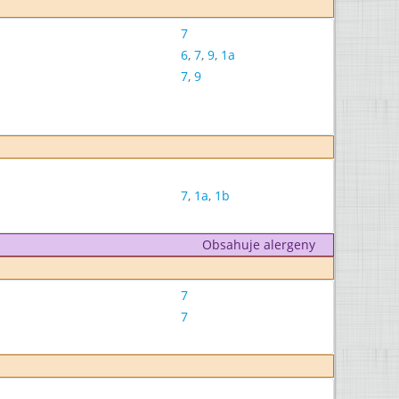
7
6
,
7
,
9
,
1a
7
,
9
7
,
1a
,
1b
Obsahuje alergeny
7
7