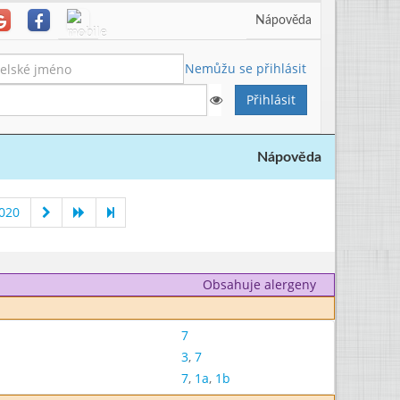
Nápověda
Nemůžu se přihlásit
Nápověda
020
Obsahuje alergeny
7
3
,
7
7
,
1a
,
1b