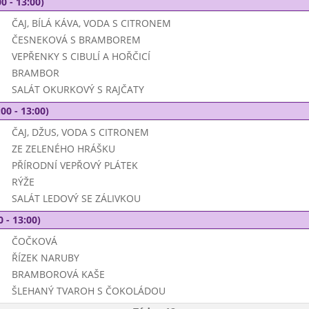
0 - 13:00)
ČAJ, BÍLÁ KÁVA, VODA S CITRONEM
ČESNEKOVÁ S BRAMBOREM
VEPŘENKY S CIBULÍ A HOŘČICÍ
BRAMBOR
SALÁT OKURKOVÝ S RAJČATY
00 - 13:00)
ČAJ, DŽUS, VODA S CITRONEM
ZE ZELENÉHO HRÁŠKU
PŘÍRODNÍ VEPŘOVÝ PLÁTEK
RÝŽE
SALÁT LEDOVÝ SE ZÁLIVKOU
0 - 13:00)
ČOČKOVÁ
ŘÍZEK NARUBY
BRAMBOROVÁ KAŠE
ŠLEHANÝ TVAROH S ČOKOLÁDOU