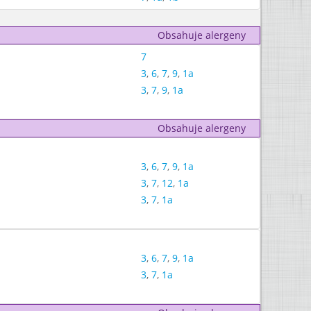
Obsahuje alergeny
7
3
,
6
,
7
,
9
,
1a
3
,
7
,
9
,
1a
Obsahuje alergeny
3
,
6
,
7
,
9
,
1a
3
,
7
,
12
,
1a
3
,
7
,
1a
3
,
6
,
7
,
9
,
1a
3
,
7
,
1a