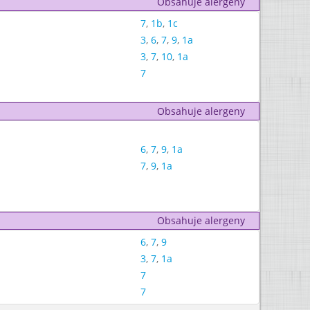
Obsahuje alergeny
7
,
1b
,
1c
3
,
6
,
7
,
9
,
1a
3
,
7
,
10
,
1a
7
Obsahuje alergeny
6
,
7
,
9
,
1a
7
,
9
,
1a
Obsahuje alergeny
6
,
7
,
9
3
,
7
,
1a
7
7