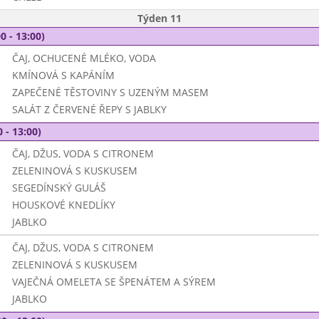
Týden 11
0 - 13:00)
ČAJ, OCHUCENÉ MLÉKO, VODA
KMÍNOVÁ S KAPÁNÍM
ZAPEČENÉ TĚSTOVINY S UZENÝM MASEM
SALÁT Z ČERVENÉ ŘEPY S JABLKY
 - 13:00)
ČAJ, DŽUS, VODA S CITRONEM
ZELENINOVÁ S KUSKUSEM
SEGEDÍNSKÝ GULÁŠ
HOUSKOVÉ KNEDLÍKY
JABLKO
ČAJ, DŽUS, VODA S CITRONEM
ZELENINOVÁ S KUSKUSEM
VAJEČNÁ OMELETA SE ŠPENÁTEM A SÝREM
JABLKO