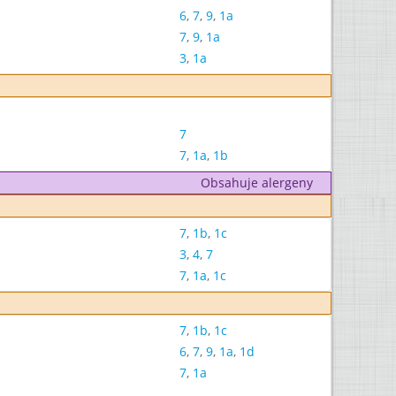
6
,
7
,
9
,
1a
7
,
9
,
1a
3
,
1a
7
7
,
1a
,
1b
Obsahuje alergeny
7
,
1b
,
1c
3
,
4
,
7
7
,
1a
,
1c
7
,
1b
,
1c
6
,
7
,
9
,
1a
,
1d
7
,
1a