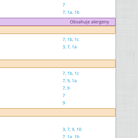
7
7
,
1a
,
1b
Obsahuje alergeny
7
,
1b
,
1c
3
,
7
,
1a
7
,
1b
,
1c
7
,
9
,
1a
7
,
9
7
9
3
,
7
,
9
,
10
7
,
1a
,
1b