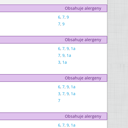
Obsahuje alergeny
6
,
7
,
9
7
,
9
Obsahuje alergeny
6
,
7
,
9
,
1a
7
,
9
,
1a
3
,
1a
Obsahuje alergeny
6
,
7
,
9
,
1a
3
,
7
,
9
,
1a
7
Obsahuje alergeny
6
,
7
,
9
,
1a