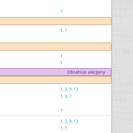
7
1
,
7
1
7
Obsahuje alergeny
1
,
3
,
9
,
12
1
,
3
,
7
7
1
,
3
,
9
,
12
1
,
7