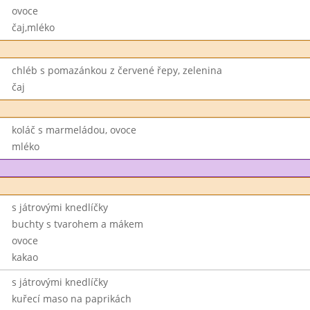
ovoce
čaj,mléko
chléb s pomazánkou z červené řepy, zelenina
čaj
koláč s marmeládou, ovoce
mléko
s játrovými knedlíčky
buchty s tvarohem a mákem
ovoce
kakao
s játrovými knedlíčky
kuřecí maso na paprikách