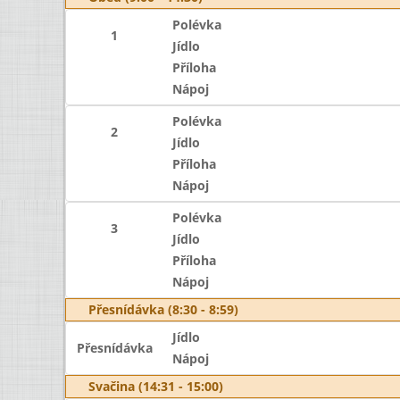
Polévka
1
Jídlo
Příloha
Nápoj
Polévka
2
Jídlo
Příloha
Nápoj
Polévka
3
Jídlo
Příloha
Nápoj
Přesnídávka (8:30 - 8:59)
Jídlo
Přesnídávka
Nápoj
Svačina (14:31 - 15:00)