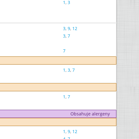
1
,
3
3
,
9
,
12
3
,
7
7
1
,
3
,
7
1
,
7
Obsahuje alergeny
1
,
9
,
12
4
,
7