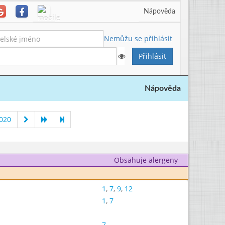
Nápověda
Nemůžu se přihlásit
Nápověda
020
Obsahuje alergeny
1
,
7
,
9
,
12
1
,
7
7