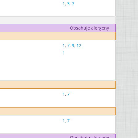
1
,
3
,
7
Obsahuje alergeny
1
,
7
,
9
,
12
1
1
,
7
1
,
7
Obsahuje alergeny