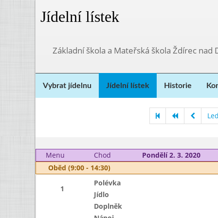
Jídelní lístek
Základní škola a Mateřská škola Ždírec nad
Vybrat jídelnu
Jídelní lístek
Historie
Kon
Le
Menu
Chod
Pondělí 2. 3. 2020
Oběd (9:00 - 14:30)
Polévka
1
Jídlo
Doplněk
Nápoj