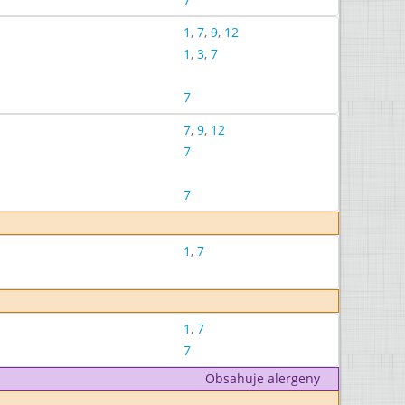
1
,
7
,
9
,
12
1
,
3
,
7
7
7
,
9
,
12
7
7
1
,
7
1
,
7
7
Obsahuje alergeny