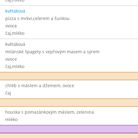
květáková
pizza s mrkvi,celerem a šunkou
ovoce
čaj,mléko
květáková
milánské špagety s vepřovým masem a sýrem
ovoce
čaj,mléko
chléb s máslem a džemem, ovoce
čaj
houska s pomazánkovým máslem, zelenina
mléko