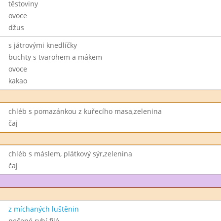
těstoviny
ovoce
džus
s játrovými knedlíčky
buchty s tvarohem a mákem
ovoce
kakao
chléb s pomazánkou z kuřecího masa,zelenina
čaj
chléb s máslem, plátkový sýr,zelenina
čaj
z míchaných luštěnin
pečené rybí filé