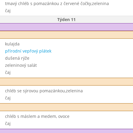
tmavý chléb s pomazánkou z červené čočky,zelenina
čaj
Týden 11
kulajda
přírodní vepřový plátek
dušená rýže
zeleninový salát
čaj
chléb se sýrovou pomazánkou,zelenina
čaj
chléb s máslem a medem, ovoce
čaj