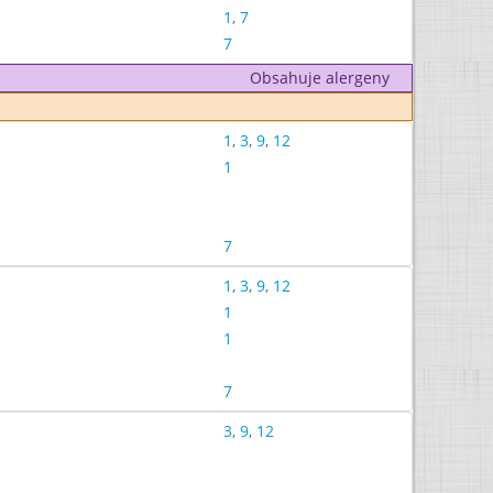
1
,
7
7
Obsahuje alergeny
1
,
3
,
9
,
12
1
7
1
,
3
,
9
,
12
1
1
7
3
,
9
,
12