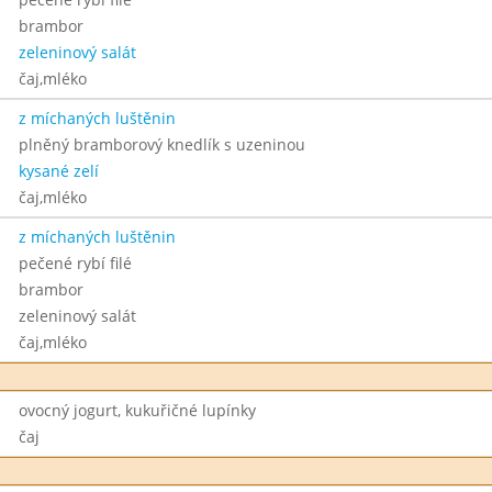
brambor
zeleninový salát
čaj,mléko
z míchaných luštěnin
plněný bramborový knedlík s uzeninou
kysané zelí
čaj,mléko
z míchaných luštěnin
pečené rybí filé
brambor
zeleninový salát
čaj,mléko
ovocný jogurt, kukuřičné lupínky
čaj