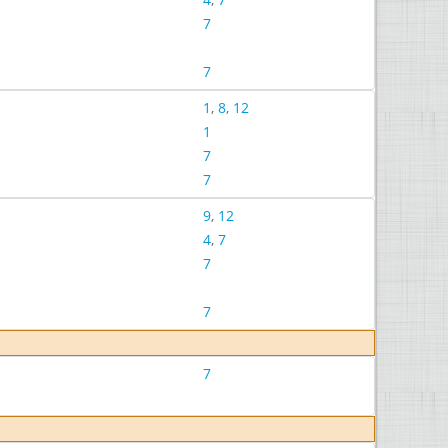
7
7
1
,
8
,
12
1
7
7
9
,
12
4
,
7
7
7
7