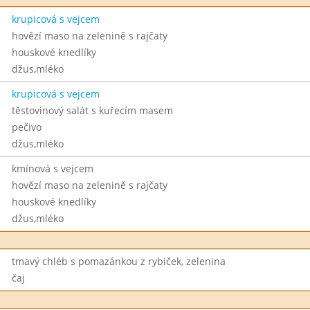
krupicová s vejcem
hovězí maso na zelenině s rajčaty
houskové knedlíky
džus,mléko
krupicová s vejcem
těstovinový salát s kuřecím masem
pečivo
džus,mléko
kmínová s vejcem
hovězí maso na zelenině s rajčaty
houskové knedlíky
džus,mléko
tmavý chléb s pomazánkou z rybiček, zelenina
čaj