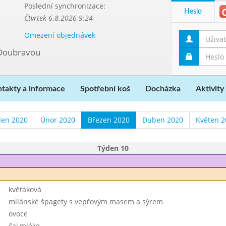
Poslední synchronizace:
Heslo
Čtvrtek 6.8.2026 9:24
Omezení objednávek
 Doubravou
takty a informace
Spotřební koš
Docházka
Aktivity
den 2020
Únor 2020
Březen 2020
Duben 2020
Květen 2
Týden 10
květáková
milánské špagety s vepřovým masem a sýrem
ovoce
čaj,mléko