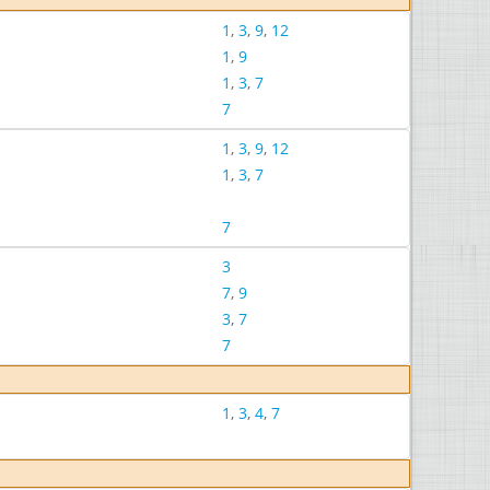
1
,
3
,
9
,
12
1
,
9
1
,
3
,
7
7
1
,
3
,
9
,
12
1
,
3
,
7
7
3
7
,
9
3
,
7
7
1
,
3
,
4
,
7