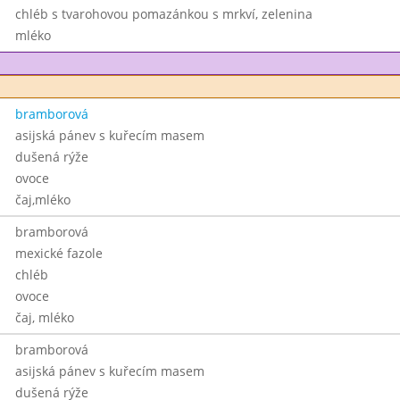
chléb s tvarohovou pomazánkou s mrkví, zelenina
mléko
bramborová
asijská pánev s kuřecím masem
dušená rýže
ovoce
čaj,mléko
bramborová
mexické fazole
chléb
ovoce
čaj, mléko
bramborová
asijská pánev s kuřecím masem
dušená rýže