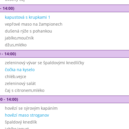
- 14:00)
kapustová s krupkami 1
vepřové maso na žampionech
dušená rýže s pohankou
jablko,moučník
džus,mléko
 - 14:00)
zeleninový vývar se špaldovými knedlíčky
čočka na kyselo
chléb,vejce
zeleninový salát
čaj s citronem,mléko
0 - 14:00)
hovězí se sýrovým kapáním
hovězí maso stroganov
špaldový knedlík
jablko,jogurt