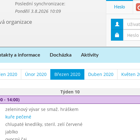
Poslední synchronizace:
Heslo
Pondělí 3.8.2026 10:09
ová organizace
takty a informace
Docházka
Aktivity
den 2020
Únor 2020
Březen 2020
Duben 2020
Květen 2
Týden 10
0 - 14:00)
zeleninový vývar se smaž. hráškem
kuře pečené
chlupaté knedlíky, steril. zelí červené
jablko
ovocný čaj