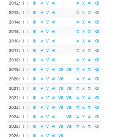
2012:
I
II
III
IV
V
VI
IX
X
XI
XII
2013:
I
II
III
IV
V
VI
IX
X
XI
XII
2014:
I
II
III
IV
V
VI
IX
X
XI
XII
2015:
I
II
III
IV
V
VI
IX
X
XI
XII
2016:
I
II
III
IV
V
VI
IX
X
XI
XII
2017:
I
II
III
IV
V
VI
IX
X
XI
XII
2018:
I
II
III
IV
V
VI
IX
X
XI
XII
2019:
I
II
III
IV
V
VI
VII
VIII
IX
X
XI
XII
2020:
I
II
III
IV
V
VI
VII
IX
X
XI
XII
2021:
I
II
III
IV
V
VI
VII
VIII
IX
X
XI
XII
2022:
I
II
III
IV
V
VI
VII
VIII
IX
X
XI
XII
2023:
I
II
III
IV
V
VI
VII
VIII
IX
X
XI
XII
2024:
I
II
III
IV
V
VI
VIII
IX
X
XI
XII
2025:
I
II
III
IV
V
VI
VII
VIII
IX
X
XI
XII
2026:
I
II
III
IV
V
VI
VII