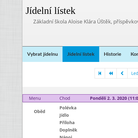
Jídelní lístek
Základní škola Aloise Klára Úštěk, příspěvk
Vybrat jídelnu
Jídelní lístek
Historie
Kon
Le
Menu
Chod
Pondělí 2. 3. 2020 (11:0
Polévka
Oběd
Jídlo
Příloha
Doplněk
Nápoj