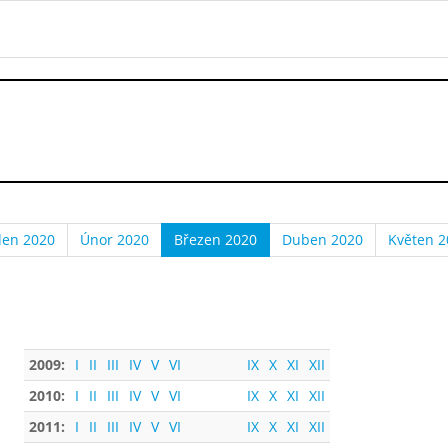
den 2020
Únor 2020
Březen 2020
Duben 2020
Květen 2
2009:
I
II
III
IV
V
VI
IX
X
XI
XII
2010:
I
II
III
IV
V
VI
IX
X
XI
XII
2011:
I
II
III
IV
V
VI
IX
X
XI
XII