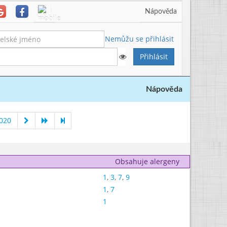
Nápověda
Nemůžu se přihlásit
Nápověda
020
Obsahuje alergeny
1
,
3
,
7
,
9
1
,
7
1