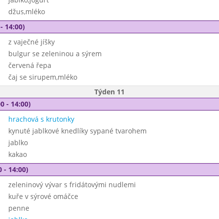
džus,mléko
- 14:00)
z vaječné jíšky
bulgur se zeleninou a sýrem
červená řepa
čaj se sirupem,mléko
Týden 11
0 - 14:00)
hrachová s krutonky
kynuté jablkové knedlíky sypané tvarohem
jablko
kakao
 - 14:00)
zeleninový vývar s fridátovými nudlemi
kuře v sýrové omáčce
penne