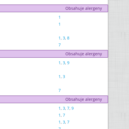
Obsahuje alergeny
1
1
1
,
3
,
8
7
Obsahuje alergeny
1
,
3
,
9
1
,
3
7
Obsahuje alergeny
1
,
3
,
7
,
9
1
,
7
1
,
3
,
7
7