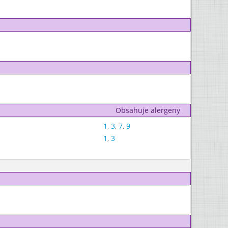
Obsahuje alergeny
1
,
3
,
7
,
9
1
,
3