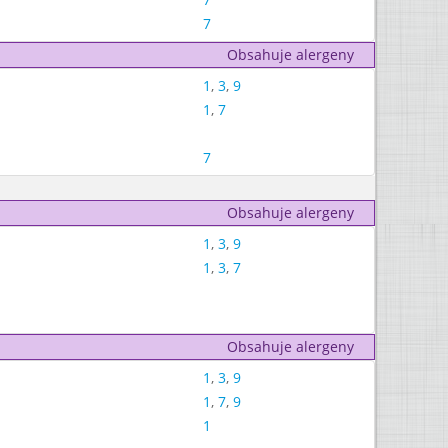
7
Obsahuje alergeny
1
,
3
,
9
1
,
7
7
Obsahuje alergeny
1
,
3
,
9
1
,
3
,
7
Obsahuje alergeny
1
,
3
,
9
1
,
7
,
9
1