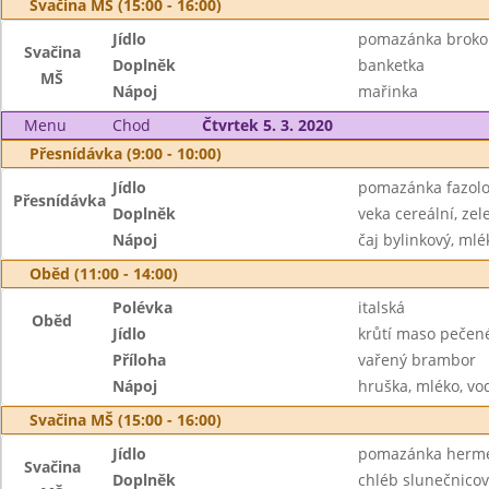
Svačina MŠ (15:00 - 16:00)
Jídlo
pomazánka brokol
Svačina
Doplněk
banketka
MŠ
Nápoj
mařinka
Menu
Chod
Čtvrtek 5. 3. 2020
Přesnídávka (9:00 - 10:00)
Jídlo
pomazánka fazol
Přesnídávka
Doplněk
veka cereální, zel
Nápoj
čaj bylinkový, mlé
Oběd (11:00 - 14:00)
Polévka
italská
Oběd
Jídlo
krůtí maso pečené
Příloha
vařený brambor
Nápoj
hruška, mléko, vo
Svačina MŠ (15:00 - 16:00)
Jídlo
pomazánka herme
Svačina
Doplněk
chléb slunečnicov