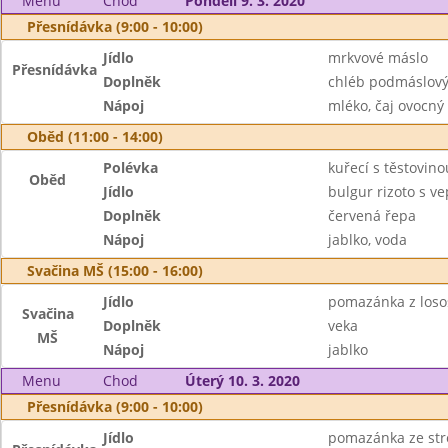
Menu
Chod
Pondělí 9. 3. 2020
Přesnídávka (9:00 - 10:00)
Jídlo
mrkvové máslo
Přesnídávka
Doplněk
chléb podmáslový
Nápoj
mléko, čaj ovocný
Oběd (11:00 - 14:00)
Polévka
kuřecí s těstovino
Oběd
Jídlo
bulgur rizoto s 
Doplněk
červená řepa
Nápoj
jablko, voda
Svačina MŠ (15:00 - 16:00)
Jídlo
pomazánka z loso
Svačina
Doplněk
veka
MŠ
Nápoj
jablko
Menu
Chod
Úterý 10. 3. 2020
Přesnídávka (9:00 - 10:00)
Jídlo
pomazánka ze str