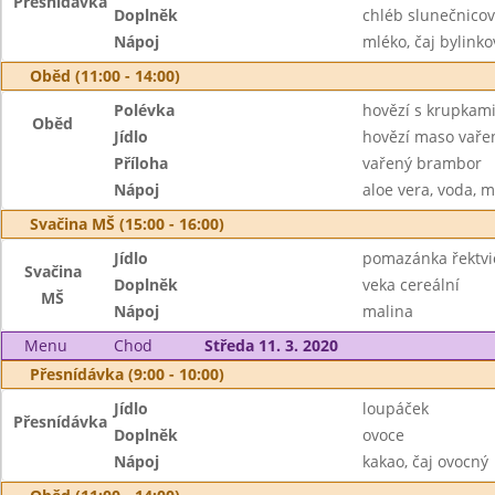
Přesnídávka
Doplněk
chléb slunečnicov
Nápoj
mléko, čaj bylinko
Oběd (11:00 - 14:00)
Polévka
hovězí s krupkami
Oběd
Jídlo
hovězí maso vaře
Příloha
vařený brambor
Nápoj
aloe vera, voda, m
Svačina MŠ (15:00 - 16:00)
Jídlo
pomazánka řektvi
Svačina
Doplněk
veka cereální
MŠ
Nápoj
malina
Menu
Chod
Středa 11. 3. 2020
Přesnídávka (9:00 - 10:00)
Jídlo
loupáček
Přesnídávka
Doplněk
ovoce
Nápoj
kakao, čaj ovocný