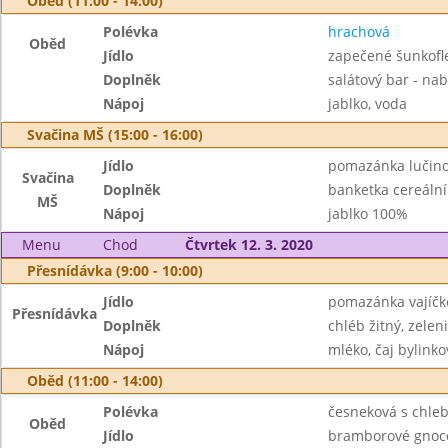
Oběd (11:00 - 14:00)
Polévka
hrachová
Oběd
Jídlo
zapečené šunkofl
Doplněk
salátový bar - nab
Nápoj
jablko, voda
Svačina MŠ (15:00 - 16:00)
Jídlo
pomazánka lučino
Svačina
Doplněk
banketka cereální
MŠ
Nápoj
jablko 100%
Menu
Chod
Čtvrtek 12. 3. 2020
Přesnídávka (9:00 - 10:00)
Jídlo
pomazánka vajíčk
Přesnídávka
Doplněk
chléb žitný, zelen
Nápoj
mléko, čaj bylinko
Oběd (11:00 - 14:00)
Polévka
česneková s chle
Oběd
Jídlo
bramborové gnocc