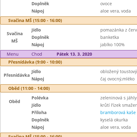
Doplněk
ovoce
Nápoj
aloe vera, voda
Svačina MŠ (15:00 - 16:00)
Jídlo
pomazánka z červ
Svačina
Doplněk
banketka
MŠ
Nápoj
jablko 100%
Menu
Chod
Pátek 13. 3. 2020
Přesnídávka (9:00 - 10:00)
Jídlo
obložený toustový
Přesnídávka
Nápoj
čaj ovocný,mléko
Oběd (11:00 - 14:00)
Polévka
zeleninová s jáhly
Oběd
Jídlo
krůtí řízek smaže
Příloha
bramborová kaše
Doplněk
kyselá okurka
Nápoj
aloe vera, voda
Svačina MŠ (15:00 - 16:00)