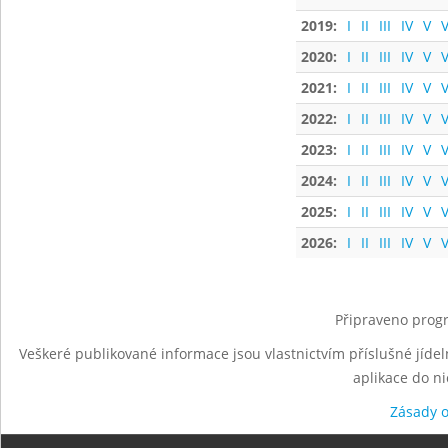
2019:
I
II
III
IV
V
V
2020:
I
II
III
IV
V
V
2021:
I
II
III
IV
V
V
2022:
I
II
III
IV
V
V
2023:
I
II
III
IV
V
V
2024:
I
II
III
IV
V
V
2025:
I
II
III
IV
V
V
2026:
I
II
III
IV
V
V
Připraveno progr
Veškeré publikované informace jsou vlastnictvím příslušné jídel
aplikace do n
Zásady 