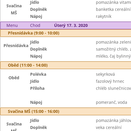
Jídlo
pomazánka vitam
Svačina
Doplněk
banketka cereální
MŠ
Nápoj
rakytník
Menu
Chod
Úterý 17. 3. 2020
Přesnídávka (9:00 - 10:00)
Jídlo
pomazánka zeleni
Přesnídávka
Doplněk
samožitný chléb, 
Nápoj
mléko, čaj bylinný
Oběd (11:00 - 14:00)
Polévka
sekyrková
Oběd
Jídlo
fazolový hrnec
Příloha
chléb slunečnicov
Nápoj
pomeranč, voda
Svačina MŠ (15:00 - 16:00)
Jídlo
pomazánka jáhlo
Svačina
Doplněk
veka cereální
MŠ