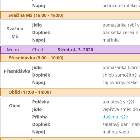
Nápoj
ochucené mléko, 
Svačina MŠ (15:00 - 16:00)
Jídlo
pomazánka rybí v
Svačina
Doplněk
banketka cereální
MŠ
Nápoj
mařinka
Menu
Chod
Středa 4. 3. 2020
Přesnídávka (9:00 - 10:00)
Jídlo
pomazánka tvaroh
Přesnídávka
Doplněk
chléb samožitný, 
Nápoj
čaj ovocný, méko
Oběd (11:00 - 14:00)
Polévka
tomatová s rýží
Oběd
Jídlo
vepřová směs po 
Příloha
dušená rýže
Doplněk
salátový bar - nab
Nápoj
malina, voda