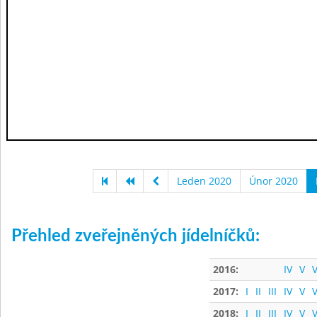
Leden 2020
Únor 2020
Přehled zveřejněných jídelníčků:
2016:
IV
V
V
2017:
I
II
III
IV
V
V
2018:
I
II
III
IV
V
V