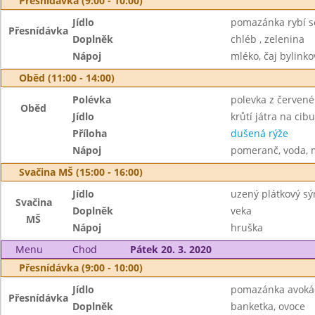
Přesnídávka (9:00 - 10:00)
Jídlo
pomazánka rybí s
Přesnídávka
Doplněk
chléb , zelenina
Nápoj
mléko, čaj bylinko
Oběd (11:00 - 14:00)
Polévka
polevka z červené 
Oběd
Jídlo
krůtí játra na cibu
Příloha
dušená rýže
Nápoj
pomeranč, voda, 
Svačina MŠ (15:00 - 16:00)
Jídlo
uzený plátkový sý
Svačina
Doplněk
veka
MŠ
Nápoj
hruška
Menu
Chod
Pátek 20. 3. 2020
Přesnídávka (9:00 - 10:00)
Jídlo
pomazánka avokád
Přesnídávka
Doplněk
banketka, ovoce