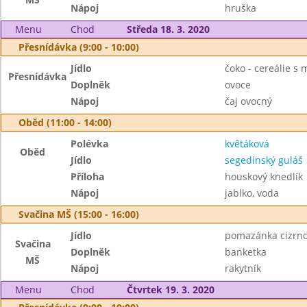
Nápoj
hruška
Menu
Chod
Středa 18. 3. 2020
Přesnídávka (9:00 - 10:00)
Jídlo
čoko - cereálie s
Přesnídávka
Doplněk
ovoce
Nápoj
čaj ovocný
Oběd (11:00 - 14:00)
Polévka
květáková
Oběd
Jídlo
segedínský guláš
Příloha
houskový knedlík
Nápoj
jablko, voda
Svačina MŠ (15:00 - 16:00)
Jídlo
pomazánka cizrno
Svačina
Doplněk
banketka
MŠ
Nápoj
rakytník
Menu
Chod
Čtvrtek 19. 3. 2020