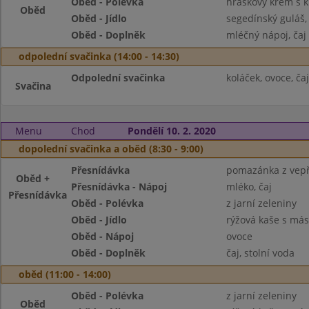
Oběd - Polévka
hráškový krém s 
Oběd
Oběd - Jídlo
segedínský guláš,
Oběd - Doplněk
mléčný nápoj, čaj
odpolední svačinka (14:00 - 14:30)
Odpolední svačinka
koláček, ovoce, čaj
Svačina
Menu
Chod
Pondělí 10. 2. 2020
dopolední svačinka a oběd (8:30 - 9:00)
Přesnídávka
pomazánka z vepř
Oběd +
Přesnídávka - Nápoj
mléko, čaj
Přesnídávka
Oběd - Polévka
z jarní zeleniny
Oběd - Jídlo
rýžová kaše s má
Oběd - Nápoj
ovoce
Oběd - Doplněk
čaj, stolní voda
oběd (11:00 - 14:00)
Oběd - Polévka
z jarní zeleniny
Oběd