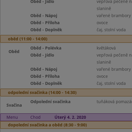
Oběd - Jídlo
vepřová pečeně na
slanině
Oběd - Nápoj
vařené brambory
Oběd - Příloha
ovoce
Oběd - Doplněk
čaj, stolní voda
oběd (11:00 - 14:00)
Oběd - Polévka
květáková
Oběd
Oběd - Jídlo
vepřová pečeně na
slanině
Oběd - Nápoj
vařené brambory
Oběd - Příloha
ovoce
Oběd - Doplněk
čaj, stolní voda
odpolední svačinka (14:00 - 14:30)
Odpolední svačinka
tuňáková pomazánk
Svačina
Menu
Chod
Úterý 4. 2. 2020
dopolední svačinka a oběd (8:30 - 9:00)