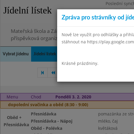
Poslední sync
Jídelní lístek
Pondělí 3.8.20
Zpráva pro strávníky od jíd
Omezení obje
Mateřská škola a Základní škola, Ostopovice, okres B
Nově lze využít pro odhlášky a přihlá
příspěvková organizace
stáhnout na https://play.google.com
Vybrat jídelnu
Jídelní lístek
Historie
Kontakty a informace
Doch
Krásné prázdniny.
Prosinec 2019
Leden 2020
Menu
Chod
Pondělí 3. 2. 2020
dopolední svačinka a oběd (8:30 - 9:00)
Přesnídávka
pomazánka ze str
Oběd +
Přesnídávka - Nápoj
mléko, čaj
Přesnídávka
Oběd - Polévka
květáková