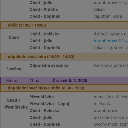
Oběd - Jídlo
bramborové šišk
Oběd - Příloha
kakao
Oběd - Doplněk
čaj, stolní voda
oběd (11:00 - 14:00)
Oběd - Polévka
drůbeží vývar s n
Oběd
Oběd - Jídlo
bramborové šišk
Oběd - Doplněk
kakao, čaj, stolní 
odpolední svačinka (14:00 - 14:30)
Odpolední svačinka
tvarohová pomazán
Svačina
Menu
Chod
Čtvrtek 6. 2. 2020
dopolední svačinka a oběd (8:30 - 9:00)
Přesnídávka
pomazánka falešn
Oběd +
Přesnídávka - Nápoj
mléko, čaj
Přesnídávka
Oběd - Polévka
bramborová
Oběd - Jídlo
pizza se šunkou a 
Oběd - Doplněk
ovocný mošt, stol