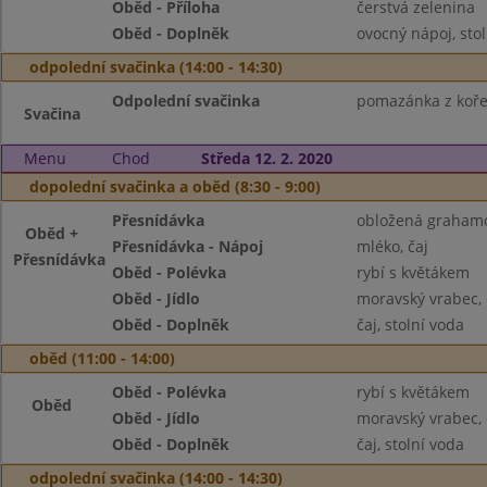
Oběd - Příloha
čerstvá zelenina
Oběd - Doplněk
ovocný nápoj, sto
odpolední svačinka (14:00 - 14:30)
Odpolední svačinka
pomazánka z kořen
Svačina
Menu
Chod
Středa 12. 2. 2020
dopolední svačinka a oběd (8:30 - 9:00)
Přesnídávka
obložená grahamo
Oběd +
Přesnídávka - Nápoj
mléko, čaj
Přesnídávka
Oběd - Polévka
rybí s květákem
Oběd - Jídlo
moravský vrabec,
Oběd - Doplněk
čaj, stolní voda
oběd (11:00 - 14:00)
Oběd - Polévka
rybí s květákem
Oběd
Oběd - Jídlo
moravský vrabec,
Oběd - Doplněk
čaj, stolní voda
odpolední svačinka (14:00 - 14:30)