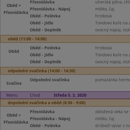
Přesnídávka
uherská pěna, chl
Oběd +
Přesnídávka - Nápoj
mléko, čaj
Přesnídávka
Oběd - Polévka
hrstková
Oběd - Jídlo
Tondovo kuře na z
Oběd - Doplněk
ovocný nápoj, sto
oběd (11:00 - 14:00)
Oběd - Polévka
hrstková
Oběd
Oběd - Jídlo
Tondovo kuře na z
Oběd - Doplněk
ovocný nápoj, sto
odpolední svačinka (14:00 - 14:30)
Odpolední svačinka
pomazánka hermelí
Svačina
Menu
Chod
Středa 5. 2. 2020
dopolední svačinka a oběd (8:30 - 9:00)
Přesnídávka
obložená veka se 
Oběd +
Přesnídávka - Nápoj
mléko, čaj
Přesnídávka
Oběd - Polévka
drůbeží vývar s n