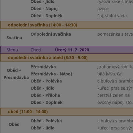
Oběd - Jídlo
rýžová kaše s má
Oběd - Nápoj
ovoce
Oběd - Doplněk
čaj, stolní voda
odpolední svačinka (14:00 - 14:30)
Odpolední svačinka
pomazánka z taven
Svačina
Menu
Chod
Úterý 11. 2. 2020
dopolední svačinka a oběd (8:30 - 9:00)
Přesnídávka
grahamový rohlík,
Oběd +
Přesnídávka - Nápoj
bílá káva, čaj
Přesnídávka
Oběd - Polévka
cibulová s bram
Oběd - Jídlo
kuřecí prsa se sýr
Oběd - Příloha
čerstvá zelenina
Oběd - Doplněk
ovocný nápoj, sto
oběd (11:00 - 14:00)
Oběd - Polévka
cibulová s bram
Oběd
Oběd - Jídlo
kuřecí prsa se sýr