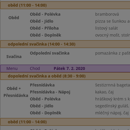
oběd (11:00 - 14:00)
Oběd - Polévka
bramborová
Oběd
Oběd - Jídlo
pizza se šunkou a
Oběd - Příloha
listový salát
Oběd - Doplněk
ovocný mošt, stol
odpolední svačinka (14:00 - 14:30)
Odpolední svačinka
pomazánka z paštik
Svačina
Menu
Chod
Pátek 7. 2. 2020
dopolední svačinka a oběd (8:30 - 9:00)
Přesnídávka
šestizrnná bageta
Oběd +
Přesnídávka - Nápoj
kakao, čaj
Přesnídávka
Oběd - Polévka
hráškový krém s 
Oběd - Jídlo
segedínský guláš,
Oběd - Doplněk
mléčný nápoj, čaj
oběd (11:00 - 14:00)