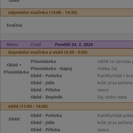
Oběd
odpolední svačinka (14:00 - 14:30)
Svačina
Menu
Chod
Pondělí 24. 2. 2020
dopolední svačinka a oběd (8:30 - 9:00)
Přesnídávka
rohlík se sýrovou
Oběd +
Přesnídávka - Nápoj
mléko, čaj
Přesnídávka
Oběd - Polévka
frankfurtská s b
Oběd - Jídlo
krůtí prsa pečen
Oběd - Příloha
ovoce
Oběd - Doplněk
čaj, stolní voda
oběd (11:00 - 14:00)
Oběd - Polévka
frankfurtská pol
Oběd
Oběd - Jídlo
krůtí prsa pečen
Oběd - Příloha
ovoce,