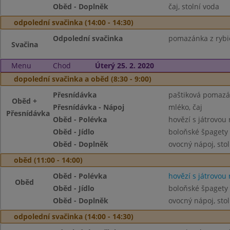
Oběd - Doplněk
čaj, stolní voda
odpolední svačinka (14:00 - 14:30)
Odpolední svačinka
pomazánka z rybič
Svačina
Menu
Chod
Úterý 25. 2. 2020
dopolední svačinka a oběd (8:30 - 9:00)
Přesnídávka
paštiková pomazán
Oběd +
Přesnídávka - Nápoj
mléko, čaj
Přesnídávka
Oběd - Polévka
hovězí s játrovou 
Oběd - Jídlo
boloňské špagety
Oběd - Doplněk
ovocný nápoj, sto
oběd (11:00 - 14:00)
Oběd - Polévka
hovězí s játrovou 
Oběd
Oběd - Jídlo
boloňské špagety
Oběd - Doplněk
ovocný nápoj, sto
odpolední svačinka (14:00 - 14:30)