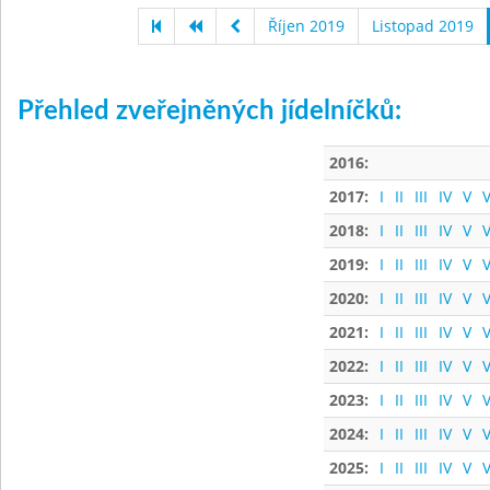
Říjen 2019
Listopad 2019
Přehled zveřejněných jídelníčků:
2016:
2017:
I
II
III
IV
V
V
2018:
I
II
III
IV
V
V
2019:
I
II
III
IV
V
V
2020:
I
II
III
IV
V
V
2021:
I
II
III
IV
V
V
2022:
I
II
III
IV
V
V
2023:
I
II
III
IV
V
V
2024:
I
II
III
IV
V
V
2025:
I
II
III
IV
V
V