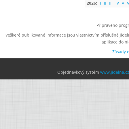
2026:
I
II
III
IV
V
V
Připraveno progr
Veškeré publikované informace jsou vlastnictvím příslušné jídel
aplikace do n
Zásady 
Objednávkový systém
www.jidelna.c