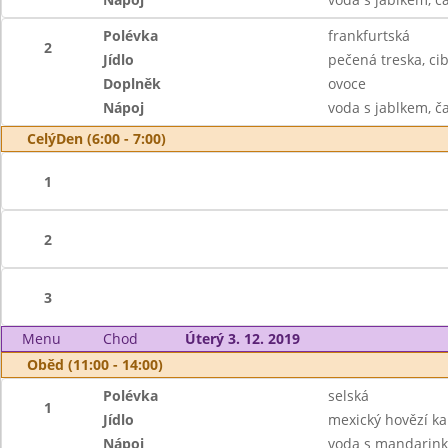
Polévka
frankfurtská
2
Jídlo
pečená treska, c
Doplněk
ovoce
Nápoj
voda s jablkem, č
CelýDen (6:00 - 7:00)
1
2
3
Menu
Chod
Úterý 3. 12. 2019
Oběd (11:00 - 14:00)
Polévka
selská
1
Jídlo
mexický hovězí ka
Nápoj
voda s mandarink