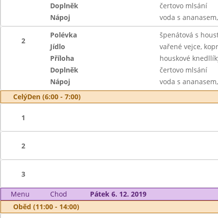
Doplněk
čertovo mlsání
Nápoj
voda s ananasem,
Polévka
špenátová s hous
2
Jídlo
vařené vejce, ko
Příloha
houskové knedllík
Doplněk
čertovo mlsání
Nápoj
voda s ananasem,
CelýDen (6:00 - 7:00)
1
2
3
Menu
Chod
Pátek 6. 12. 2019
Oběd (11:00 - 14:00)