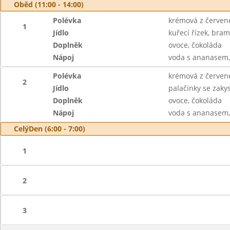
Oběd (11:00 - 14:00)
Polévka
krémová z červen
1
Jídlo
kuřecí řízek, bra
Doplněk
ovoce, čokoláda
Nápoj
voda s ananasem, 
Polévka
krémová z červen
2
Jídlo
palačinky se zak
Doplněk
ovoce, čokoláda
Nápoj
voda s ananasem, 
CelýDen (6:00 - 7:00)
1
2
3