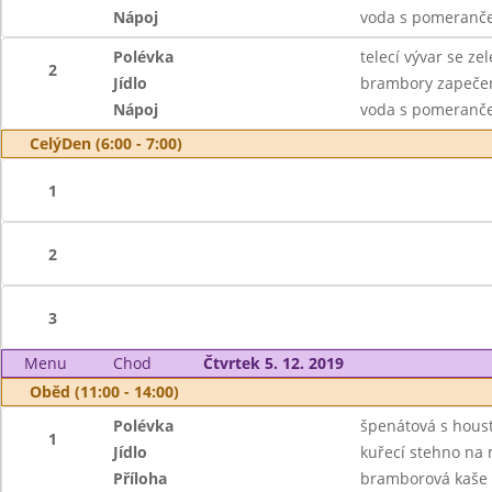
Nápoj
voda s pomeranče
Polévka
telecí vývar se z
2
Jídlo
brambory zapečené
Nápoj
voda s pomeranče
CelýDen (6:00 - 7:00)
1
2
3
Menu
Chod
Čtvrtek 5. 12. 2019
Oběd (11:00 - 14:00)
Polévka
špenátová s hous
1
Jídlo
kuřecí stehno na
Příloha
bramborová kaše