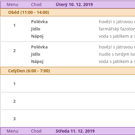
Menu
Chod
Úterý 10. 12. 2019
Oběd (11:00 - 14:00)
Polévka
hovězí s játrovou 
1
Jídlo
farmářský fazolov
Nápoj
voda s jablkem a s
Polévka
hovězí s játrovou 
2
Jídlo
nudle s tvrdým t
Nápoj
voda s jablkem a s
CelýDen (6:00 - 7:00)
1
2
3
Menu
Chod
Středa 11. 12. 2019