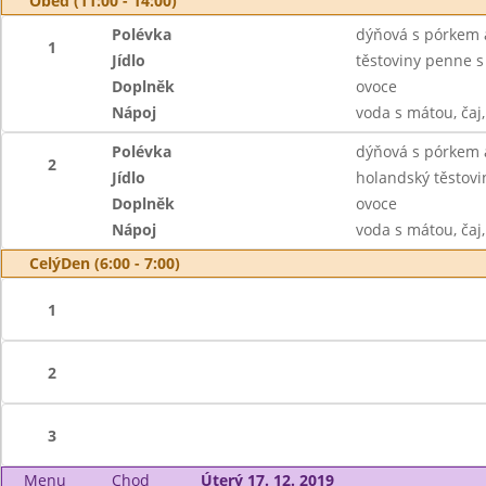
Oběd (11:00 - 14:00)
Polévka
dýňová s pórkem 
1
Jídlo
těstoviny penne s
Doplněk
ovoce
Nápoj
voda s mátou, čaj
Polévka
dýňová s pórkem 
2
Jídlo
holandský těstovin
Doplněk
ovoce
Nápoj
voda s mátou, čaj
CelýDen (6:00 - 7:00)
1
2
3
Menu
Chod
Úterý 17. 12. 2019