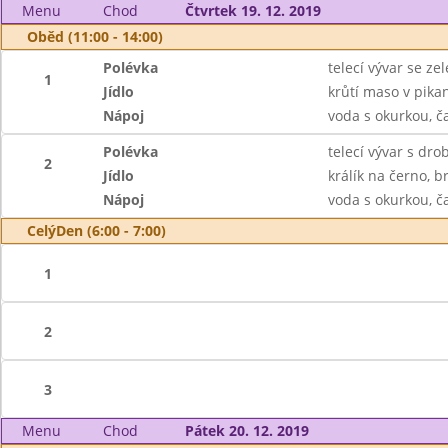
Menu
Chod
Čtvrtek 19. 12. 2019
Oběd (11:00 - 14:00)
Polévka
telecí vývar se z
1
Jídlo
krůtí maso v pika
Nápoj
voda s okurkou, č
Polévka
telecí vývar s dr
2
Jídlo
králík na černo, 
Nápoj
voda s okurkou, č
CelýDen (6:00 - 7:00)
1
2
3
Menu
Chod
Pátek 20. 12. 2019