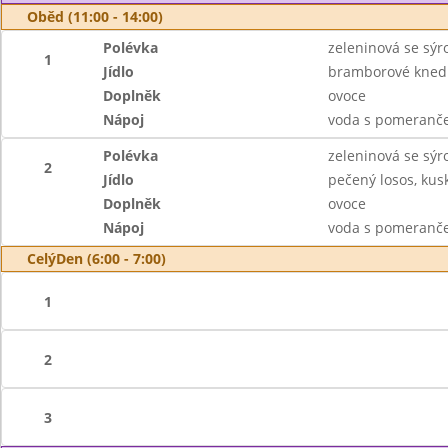
Oběd (11:00 - 14:00)
Polévka
zeleninová se sý
1
Jídlo
bramborové kned
Doplněk
ovoce
Nápoj
voda s pomeranče
Polévka
zeleninová se sý
2
Jídlo
pečený losos, kus
Doplněk
ovoce
Nápoj
voda s pomeranče
CelýDen (6:00 - 7:00)
1
2
3