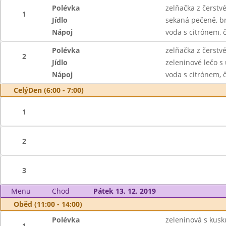
Polévka
zelňačka z čerstvé
1
Jídlo
sekaná pečeně, b
Nápoj
voda s citrónem,
Polévka
zelňačka z čerstvé
2
Jídlo
zeleninové lečo s
Nápoj
voda s citrónem,
CelýDen (6:00 - 7:00)
1
2
3
Menu
Chod
Pátek 13. 12. 2019
Oběd (11:00 - 14:00)
Polévka
zeleninová s kus
1