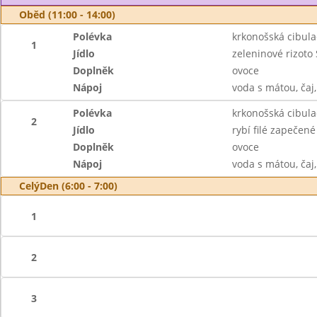
Oběd (11:00 - 14:00)
Polévka
krkonošská cibula
1
Jídlo
zeleninové rizot
Doplněk
ovoce
Nápoj
voda s mátou, čaj
Polévka
krkonošská cibula
2
Jídlo
rybí filé zapečen
Doplněk
ovoce
Nápoj
voda s mátou, čaj
CelýDen (6:00 - 7:00)
1
2
3