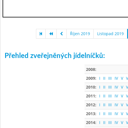
Říjen 2019
Listopad 2019
Přehled zveřejněných jídelníčků:
2008:
2009:
I
II
III
IV
V
V
2010:
I
II
III
IV
V
V
2011:
I
II
III
IV
V
V
2012:
I
II
III
IV
V
V
2013:
I
II
III
IV
V
V
2014:
I
II
III
IV
V
V