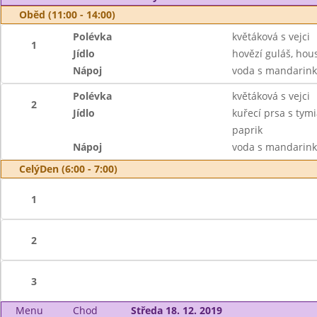
Oběd (11:00 - 14:00)
Polévka
květáková s vejci
1
Jídlo
hovězí guláš, hou
Nápoj
voda s mandarink
Polévka
květáková s vejci
2
Jídlo
kuřecí prsa s tym
paprik
Nápoj
voda s mandarink
CelýDen (6:00 - 7:00)
1
2
3
Menu
Chod
Středa 18. 12. 2019