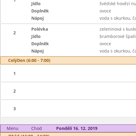
Jídlo
švédské hovězí nud
Doplněk
ovoce
Nápoj
voda s okurkou, č
Polévka
zeleninová s kus
2
Jídlo
bramborové špalíč
Doplněk
ovoce
Nápoj
voda s okurkou, č
CelýDen (6:00 - 7:00)
1
2
3
Menu
Chod
Pondělí 16. 12. 2019