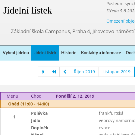
Poslední sync
Jídelní lístek
Středa 5.8.202
Omezení obje
Základní škola Campanus, Praha 4, Jírovcovo náměst
Vybrat jídelnu
Jídelní lístek
Historie
Kontakty a informace
Doch
Říjen 2019
Listopad 2019
Menu
Chod
Pondělí 2. 12. 2019
Oběd (11:00 - 14:00)
Polévka
frankfurtská
1
Jídlo
vepřový námořnick
Doplněk
ovoce
Nápoj
voda s jablkem, č