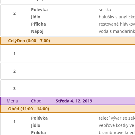
Polévka
selská
2
Jídlo
halušky s anglick
Příloha
restované hlávkov
Nápoj
voda s mandarink
CelýDen (6:00 - 7:00)
1
2
3
Menu
Chod
Středa 4. 12. 2019
Oběd (11:00 - 14:00)
Polévka
telecí vývar se z
1
Jídlo
vepřové kostky v
Příloha
bramborové knedl