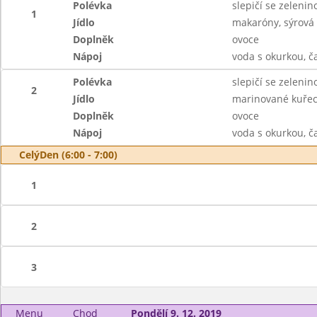
Polévka
slepičí se zelenin
1
Jídlo
makaróny, sýrová
Doplněk
ovoce
Nápoj
voda s okurkou, č
Polévka
slepičí se zelenin
2
Jídlo
marinované kuřecí
Doplněk
ovoce
Nápoj
voda s okurkou, č
CelýDen (6:00 - 7:00)
1
2
3
Menu
Chod
Pondělí 9. 12. 2019