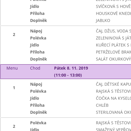
Jídlo
SVÍČKOVÁ S HOV
Příloha
HOUSKOVÉ KNEDL
Doplněk
JABLKO
Nápoj
ČAJ, DŽUS, VODA
2
Polévka
ZELENINOVÁ S J
Jídlo
KUŘECÍ PLÁTEK S
Příloha
PETRŽELOVÉ BR
Doplněk
SALÁT OKURKOVÝ
Menu
Chod
Pátek 8. 11. 2019
(11:00 - 13:00)
Nápoj
ČAJ, DĚTSKÉ KAP
1
Polévka
RAJSKÁ S TĚSTOV
Jídlo
ČOČKA NA KYSEL
Příloha
CHLÉB
Doplněk
STERILOVANÁ OKU
Polévka
RAJSKÁ S TĚSTOV
2
Jídlo
SMAŽENÝ VEPŘOV