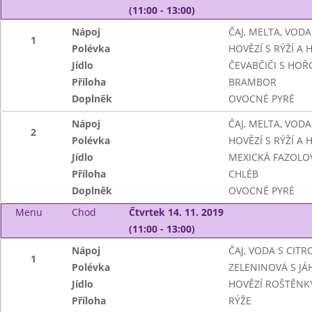
(11:00 - 13:00)
Nápoj
ČAJ, MELTA, VODA
1
Polévka
HOVĚZÍ S RÝŽÍ A
Jídlo
ČEVABČIČI S HOŘC
Příloha
BRAMBOR
Doplněk
OVOCNÉ PYRÉ
Nápoj
ČAJ, MELTA, VODA
2
Polévka
HOVĚZÍ S RÝŽÍ A
Jídlo
MEXICKÁ FAZOLO
Příloha
CHLÉB
Doplněk
OVOCNÉ PYRÉ
Menu
Chod
Čtvrtek 14. 11. 2019
(11:00 - 13:00)
Nápoj
ČAJ, VODA S CIT
1
Polévka
ZELENINOVÁ S JÁ
Jídlo
HOVĚZÍ ROŠTĚNK
Příloha
RÝŽE