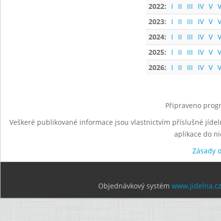
2022:
I
II
III
IV
V
V
2023:
I
II
III
IV
V
V
2024:
I
II
III
IV
V
V
2025:
I
II
III
IV
V
V
2026:
I
II
III
IV
V
V
Připraveno progr
Veškeré publikované informace jsou vlastnictvím příslušné jídel
aplikace do n
Zásady 
Objednávkový systém
www.jidelna.c