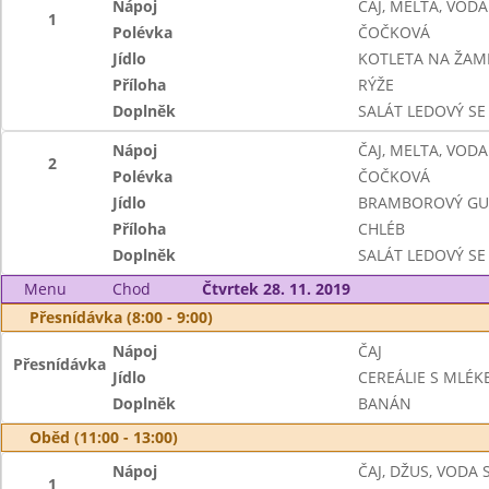
Nápoj
ČAJ, MELTA, VODA
1
Polévka
ČOČKOVÁ
Jídlo
KOTLETA NA ŽAM
Příloha
RÝŽE
Doplněk
SALÁT LEDOVÝ SE
Nápoj
ČAJ, MELTA, VODA
2
Polévka
ČOČKOVÁ
Jídlo
BRAMBOROVÝ GU
Příloha
CHLÉB
Doplněk
SALÁT LEDOVÝ SE
Menu
Chod
Čtvrtek 28. 11. 2019
Přesnídávka (8:00 - 9:00)
Nápoj
ČAJ
Přesnídávka
Jídlo
CEREÁLIE S MLÉK
Doplněk
BANÁN
Oběd (11:00 - 13:00)
Nápoj
ČAJ, DŽUS, VODA
1