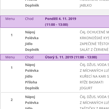
Doplněk
JABLKO
Menu
Chod
Pondělí 4. 11. 2019
(11:00 - 13:00)
Nápoj
ČAJ, OCHUCENÉ 
1
Polévka
KRKONOŠSKÉ KY
Jídlo
ZAPEČENÉ TĚSTO
Doplněk
SALÁT Z ČERVENÉ 
Menu
Chod
Úterý 5. 11. 2019 (11:00 - 13:00)
Nápoj
ČAJ, DŽUS, VODA
1
Polévka
Z MÍCHANÝCH LU
Jídlo
KUŘECÍ NA KARI S
Příloha
RÝŽE BASMATI
Doplněk
JOGURT
Nápoj
ČAJ, DŽUS, VODA
2
Polévka
Z MÍCHANÝCH LU
Jídlo
TAŠTIČKY Z BRA