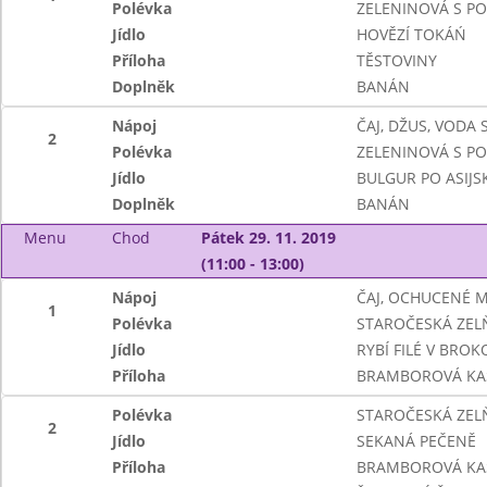
Polévka
ZELENINOVÁ S P
Jídlo
HOVĚZÍ TOKÁŃ
Příloha
TĚSTOVINY
Doplněk
BANÁN
Nápoj
ČAJ, DŽUS, VODA
2
Polévka
ZELENINOVÁ S P
Jídlo
BULGUR PO ASIJ
Doplněk
BANÁN
Menu
Chod
Pátek 29. 11. 2019
(11:00 - 13:00)
Nápoj
ČAJ, OCHUCENÉ 
1
Polévka
STAROČESKÁ ZEL
Jídlo
RYBÍ FILÉ V BRO
Příloha
BRAMBOROVÁ KA
Polévka
STAROČESKÁ ZEL
2
Jídlo
SEKANÁ PEČENĚ
Příloha
BRAMBOROVÁ KA