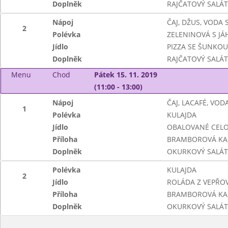
Doplněk
RAJČATOVÝ SALÁT
Nápoj
ČAJ, DŽUS, VODA
2
Polévka
ZELENINOVÁ S JÁ
Jídlo
PIZZA SE ŠUNKOU
Doplněk
RAJČATOVÝ SALÁT
Menu
Chod
Pátek 15. 11. 2019
(11:00 - 13:00)
Nápoj
ČAJ, LACAFÉ, VO
1
Polévka
KULAJDA
Jídlo
OBALOVANÉ CELO
Příloha
BRAMBOROVÁ KA
Doplněk
OKURKOVÝ SALÁT
Polévka
KULAJDA
2
Jídlo
ROLÁDA Z VEPŘO
Příloha
BRAMBOROVÁ KA
Doplněk
OKURKOVÝ SALÁT