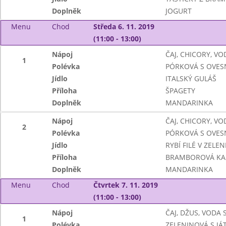
Doplněk
JOGURT
Menu
Chod
Středa 6. 11. 2019
(11:00 - 13:00)
Nápoj
ČAJ, CHICORY, VO
1
Polévka
PÓRKOVÁ S OVES
Jídlo
ITALSKÝ GULÁŠ
Příloha
ŠPAGETY
Doplněk
MANDARINKA
Nápoj
ČAJ, CHICORY, VO
2
Polévka
PÓRKOVÁ S OVES
Jídlo
RYBÍ FILÉ V ZEL
Příloha
BRAMBOROVÁ KA
Doplněk
MANDARINKA
Menu
Chod
Čtvrtek 7. 11. 2019
(11:00 - 13:00)
Nápoj
ČAJ, DŽUS, VODA
1
Polévka
ZELENINOVÁ S J