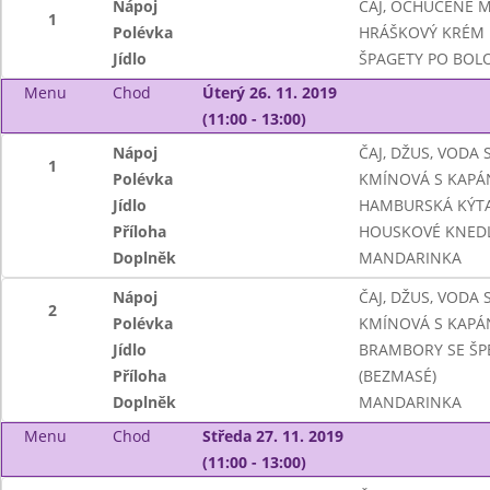
Nápoj
ČAJ, OCHUCENÉ 
1
Polévka
HRÁŠKOVÝ KRÉM
Jídlo
ŠPAGETY PO BOL
Menu
Chod
Úterý 26. 11. 2019
(11:00 - 13:00)
Nápoj
ČAJ, DŽUS, VODA
1
Polévka
KMÍNOVÁ S KAPÁ
Jídlo
HAMBURSKÁ KÝT
Příloha
HOUSKOVÉ KNEDL
Doplněk
MANDARINKA
Nápoj
ČAJ, DŽUS, VODA
2
Polévka
KMÍNOVÁ S KAPÁ
Jídlo
BRAMBORY SE ŠP
Příloha
(BEZMASÉ)
Doplněk
MANDARINKA
Menu
Chod
Středa 27. 11. 2019
(11:00 - 13:00)