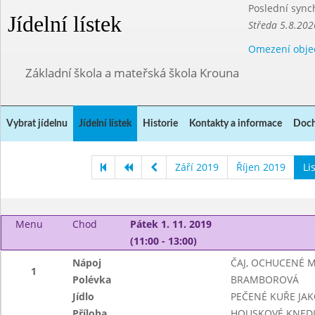
Poslední sync
Jídelní lístek
Středa 5.8.202
Omezení obje
Základní škola a mateřská škola Krouna
Vybrat jídelnu
Jídelní lístek
Historie
Kontakty a informace
Doch
Září 2019
Říjen 2019
Li
Menu
Chod
Pátek 1. 11. 2019
(11:00 - 13:00)
Nápoj
ČAJ, OCHUCENÉ 
1
Polévka
BRAMBOROVÁ
Jídlo
PEČENÉ KUŘE JAK
Příloha
HOUSKOVÉ KNEDL