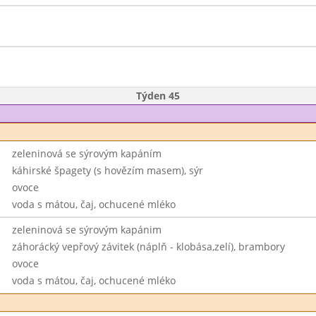
Týden 45
zeleninová se sýrovým kapáním
káhirské špagety (s hovězím masem), sýr
ovoce
voda s mátou, čaj, ochucené mléko
zeleninová se sýrovým kapánim
záhorácký vepřový závitek (náplň - klobása,zelí), brambory
ovoce
voda s mátou, čaj, ochucené mléko