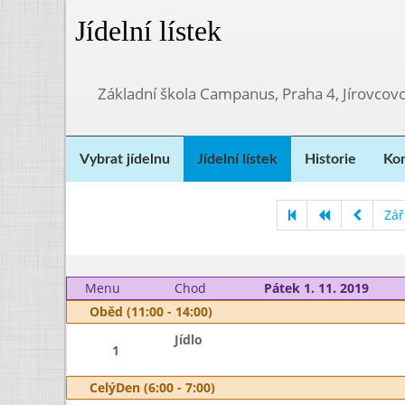
Jídelní lístek
Základní škola Campanus, Praha 4, Jírovco
Vybrat jídelnu
Jídelní lístek
Historie
Kon
Zář
Menu
Chod
Pátek 1. 11. 2019
Oběd (11:00 - 14:00)
Jídlo
1
CelýDen (6:00 - 7:00)