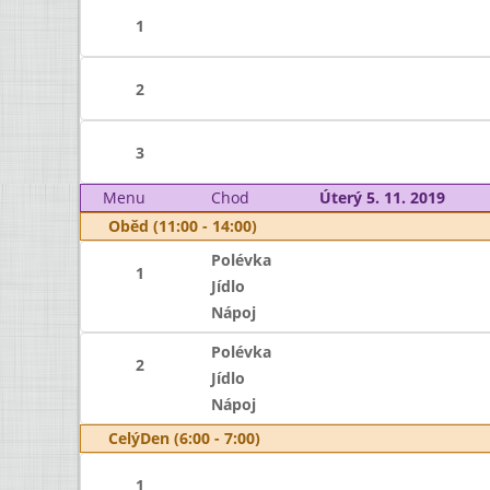
1
2
3
Menu
Chod
Úterý 5. 11. 2019
Oběd (11:00 - 14:00)
Polévka
1
Jídlo
Nápoj
Polévka
2
Jídlo
Nápoj
CelýDen (6:00 - 7:00)
1