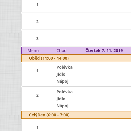
1
2
3
Menu
Chod
Čtvrtek 7. 11. 2019
Oběd (11:00 - 14:00)
Polévka
1
Jídlo
Nápoj
Polévka
2
Jídlo
Nápoj
CelýDen (6:00 - 7:00)
1