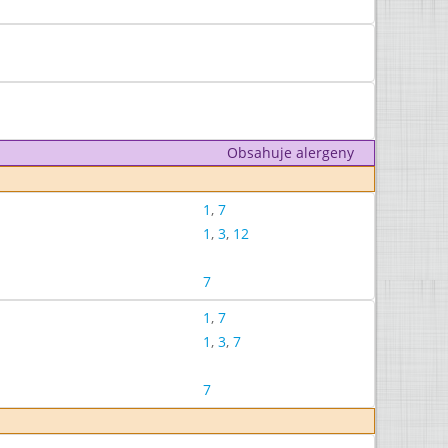
Obsahuje alergeny
1
,
7
1
,
3
,
12
7
1
,
7
1
,
3
,
7
7