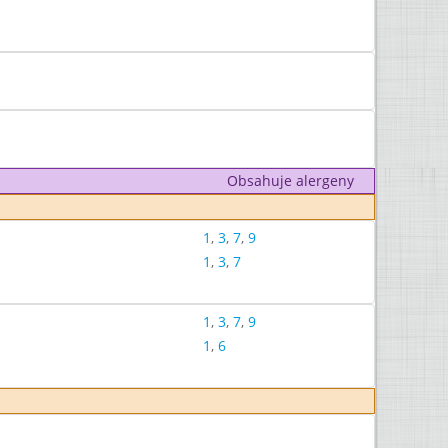
Obsahuje alergeny
1
,
3
,
7
,
9
1
,
3
,
7
1
,
3
,
7
,
9
1
,
6