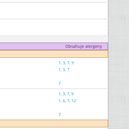
Obsahuje alergeny
1
,
3
,
7
,
9
1
,
3
,
7
7
1
,
3
,
7
,
9
1
,
6
,
7
,
12
7