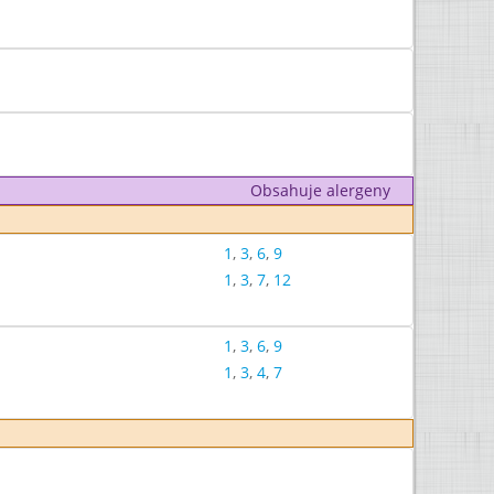
Obsahuje alergeny
1
,
3
,
6
,
9
1
,
3
,
7
,
12
1
,
3
,
6
,
9
1
,
3
,
4
,
7