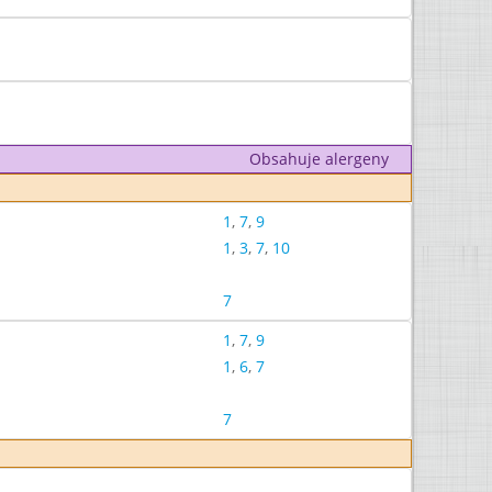
Obsahuje alergeny
1
,
7
,
9
1
,
3
,
7
,
10
7
1
,
7
,
9
1
,
6
,
7
7