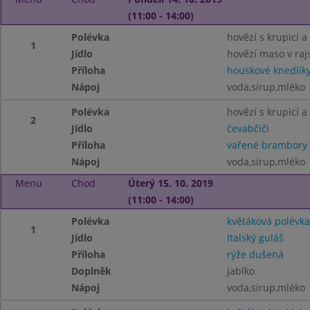
(11:00 - 14:00)
Polévka
hovězí s krupicí a
1
Jídlo
hovězí maso v ra
Příloha
houskové knedlík
Nápoj
voda,sirup,mléko
Polévka
hovězí s krupicí a
2
Jídlo
čevabčiči
Příloha
vařené brambory
Nápoj
voda,sirup,mléko
Menu
Chod
Úterý 15. 10. 2019
(11:00 - 14:00)
Polévka
květáková polévka
1
Jídlo
Italský guláš
Příloha
rýže dušená
Doplněk
jablko
Nápoj
voda,sirup,mléko