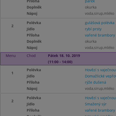
Příloha
párek
Doplněk
okurka
Nápoj
voda,sirup,mléko
Polévka
gulášová polévka
2
Jídlo
rybí prsty
Příloha
vařené brambory
Doplněk
okurka
Nápoj
voda,sirup,mléko
Menu
Chod
Pátek 18. 10. 2019
(11:00 - 14:00)
Polévka
Hovězí s vaječnou
1
Jídlo
Domažlické vepřo
Příloha
rýže dušená
Nápoj
voda,sirup,mléko
Polévka
Hovězí s vaječnou
2
Jídlo
Smažený sýr
Příloha
vařené brambory