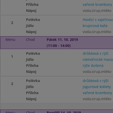
Příloha
vařené brambory
Nápoj
voda,sirup,mléko
Polévka
Hovězí s vaječnou
2
Jídlo
krupicová kaše
Nápoj
voda,sirup,mléko
Menu
Chod
Pátek 11. 10. 2019
(11:00 - 14:00)
Polévka
drůbková s rýží
1
Jídlo
námořnické maso
Příloha
rýže dušená
Nápoj
voda,sirup,mléko
Polévka
drůbková s rýží
2
Jídlo
jogurtové kotlety
Příloha
vařené brambory
Nápoj
voda,sirup,mléko
Menu
Chod
Pondělí 14. 10. 2019