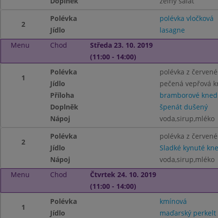
Doplněk
zelný salát
Polévka
polévka vločková
2
Jídlo
lasagne
Menu
Chod
Středa 23. 10. 2019
(11:00 - 14:00)
Polévka
polévka z červené
1
Jídlo
pečená vepřová k
Příloha
bramborové knedl
Doplněk
špenát dušený
Nápoj
voda,sirup,mléko
Polévka
polévka z červené
2
Jídlo
Sladké kynuté kne
Nápoj
voda,sirup,mléko
Menu
Chod
Čtvrtek 24. 10. 2019
(11:00 - 14:00)
Polévka
kmínová
1
Jídlo
maďarský perkelt