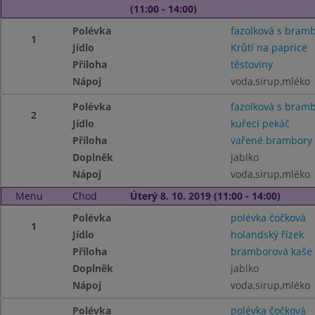
(11:00 - 14:00)
Polévka
fazolková s bram
1
Jídlo
Krůtí na paprice
Příloha
těstoviny
Nápoj
voda,sirup,mléko
Polévka
fazolková s bram
2
Jídlo
kuřecí pekáč
Příloha
vařené brambory
Doplněk
jablko
Nápoj
voda,sirup,mléko
Menu
Chod
Úterý 8. 10. 2019 (11:00 - 14:00)
Polévka
polévka čočková
1
Jídlo
holandský řízek
Příloha
bramborová kaše
Doplněk
jablko
Nápoj
voda,sirup,mléko
Polévka
polévka čočková