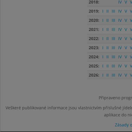
2018:
IV
V
V
2019:
I
II
III
IV
V
V
2020:
I
II
III
IV
V
V
2021:
I
II
III
IV
V
V
2022:
I
II
III
IV
V
V
2023:
I
II
III
IV
V
V
2024:
I
II
III
IV
V
V
2025:
I
II
III
IV
V
V
2026:
I
II
III
IV
V
V
Připraveno progr
Veškeré publikované informace jsou vlastnictvím příslušné jídel
aplikace do n
Zásady 