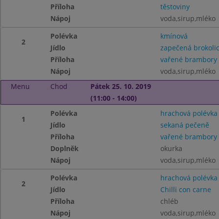
Příloha
těstoviny
Nápoj
voda,sirup,mléko
Polévka
kmínová
2
Jídlo
zapečená brokoli
Příloha
vařené brambory
Nápoj
voda,sirup,mléko
Menu
Chod
Pátek 25. 10. 2019
(11:00 - 14:00)
Polévka
hrachová polévka
1
Jídlo
sekaná pečeně
Příloha
vařené brambory
Doplněk
okurka
Nápoj
voda,sirup,mléko
Polévka
hrachová polévka
2
Jídlo
Chilli con carne
Příloha
chléb
Nápoj
voda,sirup,mléko