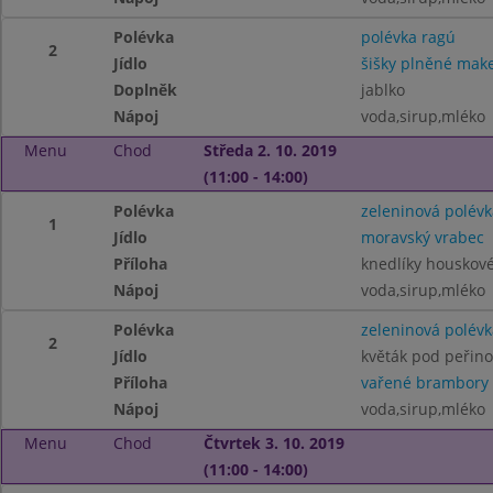
Polévka
polévka ragú
2
Jídlo
šišky plněné ma
Doplněk
jablko
Nápoj
voda,sirup,mléko
Menu
Chod
Středa 2. 10. 2019
(11:00 - 14:00)
Polévka
zeleninová polévk
1
Jídlo
moravský vrabec
Příloha
knedlíky houskové,
Nápoj
voda,sirup,mléko
Polévka
zeleninová polévk
2
Jídlo
květák pod peřin
Příloha
vařené brambory
Nápoj
voda,sirup,mléko
Menu
Chod
Čtvrtek 3. 10. 2019
(11:00 - 14:00)