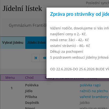
Poslední sync
Jídelní lístek
Úterý 21.7.202
Zpráva pro strávníky od jíd
Omezení obje
Gymnázium Františka Palackého, Neratovice, Masar
Vážení rodiče, dovolujeme si Vás in
navýšení ceny o 2,- Kč.
nová cena: žáci - 42,- Kč
Vybrat jídelnu
Jídelní lístek
Historie
Kontakty a informace
Doch
ostatní strávníci - 80,- Kč
Děkuji za pochopení
S pozdravem vedoucí jídelny Jirková
Srpen 2019
Září 2019
Ř
OD 22.6.2026-DO 25.6.2026 BUDE V
Menu
Chod
Úterý 1. 10. 2019 (11:00 - 14:00)
Polévka
polévka ragú
1
Jídlo
ražniči na plechu
Příloha
vařené brambory
Doplněk
jablko
Nápoj
voda,sirup,mléko