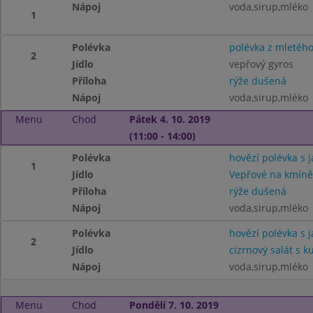
Nápoj
voda,sirup,mléko
1
Polévka
polévka z mletéh
2
Jídlo
vepřový gyros
Příloha
rýže dušená
Nápoj
voda,sirup,mléko
Menu
Chod
Pátek 4. 10. 2019
(11:00 - 14:00)
Polévka
hovězí polévka s j
1
Jídlo
Vepřové na kmíně
Příloha
rýže dušená
Nápoj
voda,sirup,mléko
Polévka
hovězí polévka s j
2
Jídlo
cizrnový salát s
Nápoj
voda,sirup,mléko
Menu
Chod
Pondělí 7. 10. 2019