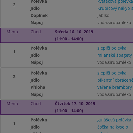
Polévka
květáková polévka
2
Jídlo
Krupicový nákyp s
Doplněk
jablko
Nápoj
voda,sirup,mléko
Menu
Chod
Středa 16. 10. 2019
(11:00 - 14:00)
Polévka
slepičí polévka
1
Jídlo
milánské špagety
Nápoj
voda,sirup,mléko
Polévka
slepičí polévka
2
Jídlo
pikantní obrácené
Příloha
vařené brambory
Nápoj
voda,sirup,mléko
Menu
Chod
Čtvrtek 17. 10. 2019
(11:00 - 14:00)
Polévka
gulášová polévka
1
Jídlo
čočka na kyselo