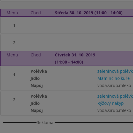
Menu
Chod
Středa 30. 10. 2019 (11:00 - 14:00)
1
2
Menu
Chod
Čtvrtek 31. 10. 2019
(11:00 - 14:00)
Polévka
zeleninová polévk
1
Jídlo
Maminčino kuře
Nápoj
voda,sirup,mléko
Polévka
zeleninová polévk
2
Jídlo
Rýžový nákyp
Nápoj
voda,sirup,mléko
Reklama: