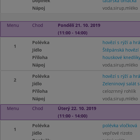
Doplněk
tatarská omáčka
Nápoj
voda,sirup,mléko
Menu
Chod
Pondělí 21. 10. 2019
(11:00 - 14:00)
Polévka
hovězí s rýží a hr
1
Jídlo
Štěpánská hovězí
Příloha
houskové knedlík
Nápoj
voda,sirup,mléko
Polévka
hovězí s rýží a hr
2
Jídlo
Zeleninový salát s
Příloha
celozrnný rohlík
Nápoj
voda,sirup,mléko
Menu
Chod
Úterý 22. 10. 2019
(11:00 - 14:00)
Polévka
polévka vločková
1
Jídlo
vepřové rizoto