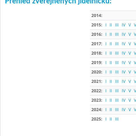
Přehled zveřejněných jídelníčků:
2014:
2015:
I
II
III
IV
V
V
2016:
I
II
III
IV
V
V
2017:
I
II
III
IV
V
V
2018:
I
II
III
IV
V
V
2019:
I
II
III
IV
V
V
2020:
I
II
III
IV
V
V
2021:
I
II
III
IV
V
V
2022:
I
II
III
IV
V
V
2023:
I
II
III
IV
V
V
2024:
I
II
III
IV
V
V
2025:
I
II
III