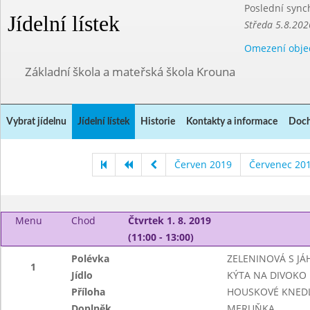
Poslední sync
Jídelní lístek
Středa 5.8.202
Omezení obje
Základní škola a mateřská škola Krouna
Vybrat jídelnu
Jídelní lístek
Historie
Kontakty a informace
Doch
Červen 2019
Červenec 20
Menu
Chod
Čtvrtek 1. 8. 2019
(11:00 - 13:00)
Polévka
ZELENINOVÁ S JÁ
1
Jídlo
KÝTA NA DIVOKO
Příloha
HOUSKOVÉ KNEDL
Doplněk
MERUŇKA