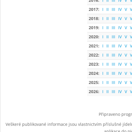
2016:
I
II
III
IV
V
V
2017:
I
II
III
IV
V
V
2018:
I
II
III
IV
V
V
2019:
I
II
III
IV
V
V
2020:
I
II
III
IV
V
V
2021:
I
II
III
IV
V
V
2022:
I
II
III
IV
V
V
2023:
I
II
III
IV
V
V
2024:
I
II
III
IV
V
V
2025:
I
II
III
IV
V
V
2026:
I
II
III
IV
V
V
Připraveno progr
Veškeré publikované informace jsou vlastnictvím příslušné jídel
aplikace do n