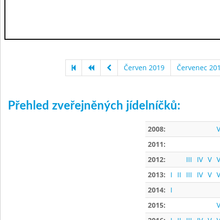
Červen 2019
Červenec 20
Přehled zveřejněných jídelníčků:
2008:
V
2011:
2012:
III
IV
V
V
2013:
I
II
III
IV
V
V
2014:
I
2015:
V