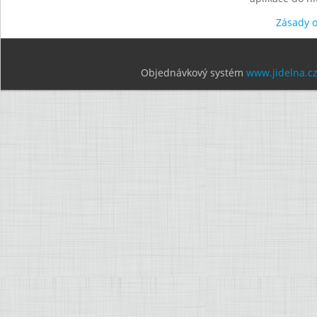
Zásady 
Objednávkový systém
www.jidelna.c