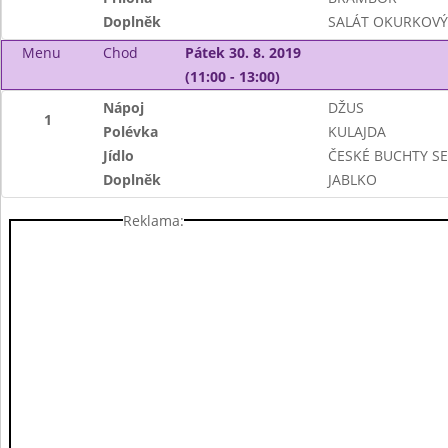
Doplněk
SALÁT OKURKOVÝ
Menu
Chod
Pátek 30. 8. 2019
(11:00 - 13:00)
Nápoj
DŽUS
1
Polévka
KULAJDA
Jídlo
ČESKÉ BUCHTY SE
Doplněk
JABLKO
Reklama: