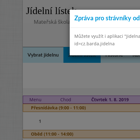
Jídelní lístek
Zpráva pro strávníky od 
Mateřská škola, Praha 5 - Hlubočepy, Hlub
Můžete využít i aplikaci "Jideln
id=cz.barda.jidelna
Vybrat jídelnu
Jídelní lístek
Historie
Kon
Menu
Chod
Čtvrtek 1. 8. 2019
Přesnídávka (9:00 - 11:00)
1
Oběd (11:00 - 14:00)