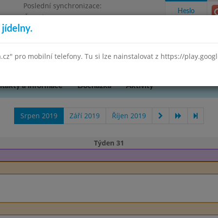
Poslední synchronizace:
Heslo
Čtvrtek 23.10.2025 10:51
jídelny.
očepská 90, příspěvková organizace DEMO
a.cz" pro mobilní telefony. Tu si lze nainstalovat z https://play.goo
takty a informace
Docházka
Aktivity
Srpen 2019
Září 2019
Říjen 2019
Týden 31