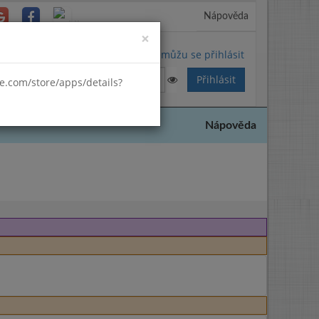
Nápověda
Close
×
Nemůžu se přihlásit
gle.com/store/apps/details?
Nápověda