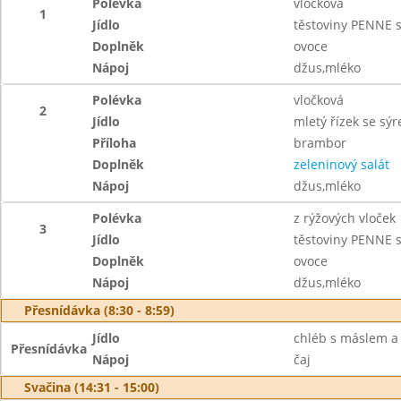
Polévka
vločková
1
Jídlo
těstoviny PENNE 
Doplněk
ovoce
Nápoj
džus,mléko
Polévka
vločková
2
Jídlo
mletý řízek se sý
Příloha
brambor
Doplněk
zeleninový salát
Nápoj
džus,mléko
Polévka
z rýžových vloček
3
Jídlo
těstoviny PENNE 
Doplněk
ovoce
Nápoj
džus,mléko
Přesnídávka (8:30 - 8:59)
Jídlo
chléb s máslem 
Přesnídávka
Nápoj
čaj
Svačina (14:31 - 15:00)