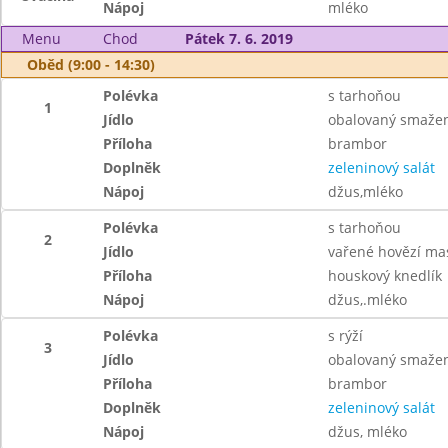
Nápoj
mléko
Menu
Chod
Pátek 7. 6. 2019
Oběd (9:00 - 14:30)
Polévka
s tarhoňou
1
Jídlo
obalovaný smažen
Příloha
brambor
Doplněk
zeleninový salát
Nápoj
džus,mléko
Polévka
s tarhoňou
2
Jídlo
vařené hovězí ma
Příloha
houskový knedlík
Nápoj
džus,.mléko
Polévka
s rýží
3
Jídlo
obalovaný smažen
Příloha
brambor
Doplněk
zeleninový salát
Nápoj
džus, mléko