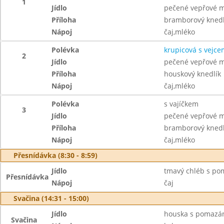
1
Jídlo
pečené vepřové ma
Příloha
bramborový knedl
Nápoj
čaj,mléko
Polévka
krupicová s vejce
2
Jídlo
pečené vepřové m
Příloha
houskový knedlík
Nápoj
čaj,mléko
Polévka
s vajíčkem
3
Jídlo
pečené vepřové m
Příloha
bramborový knedl
Nápoj
čaj,mléko
Přesnídávka (8:30 - 8:59)
Jídlo
tmavý chléb s po
Přesnídávka
Nápoj
čaj
Svačina (14:31 - 15:00)
Jídlo
houska s pomazá
Svačina