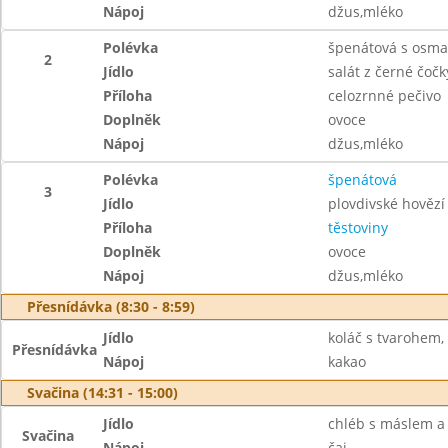
Nápoj
džus,mléko
Polévka
špenátová s osm
2
Jídlo
salát z černé čoč
Příloha
celozrnné pečivo
Doplněk
ovoce
Nápoj
džus,mléko
Polévka
špenátová
3
Jídlo
plovdivské hověz
Příloha
těstoviny
Doplněk
ovoce
Nápoj
džus,mléko
Přesnídávka (8:30 - 8:59)
Jídlo
koláč s tvarohem,
Přesnídávka
Nápoj
kakao
Svačina (14:31 - 15:00)
Jídlo
chléb s máslem 
Svačina
Nápoj
čaj