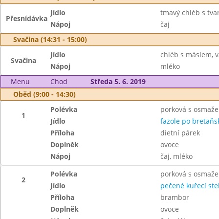
Jídlo
tmavý chléb s tv
Přesnídávka
Nápoj
čaj
Svačina (14:31 - 15:00)
Jídlo
chléb s máslem, v
Svačina
Nápoj
mléko
Menu
Chod
Středa 5. 6. 2019
Oběd (9:00 - 14:30)
Polévka
porková s osmaž
1
Jídlo
fazole po bretaňs
Příloha
dietní párek
Doplněk
ovoce
Nápoj
čaj, mléko
Polévka
porková s osmaž
2
Jídlo
pečené kuřecí st
Příloha
brambor
Doplněk
ovoce