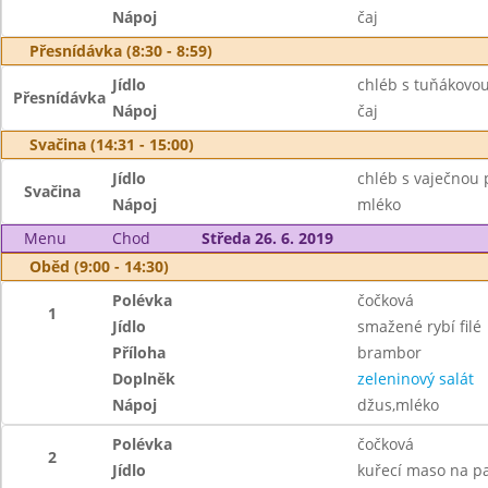
Nápoj
čaj
Přesnídávka (8:30 - 8:59)
Jídlo
chléb s tuňákovo
Přesnídávka
Nápoj
čaj
Svačina (14:31 - 15:00)
Jídlo
chléb s vaječnou
Svačina
Nápoj
mléko
Menu
Chod
Středa 26. 6. 2019
Oběd (9:00 - 14:30)
Polévka
čočková
1
Jídlo
smažené rybí filé
Příloha
brambor
Doplněk
zeleninový salát
Nápoj
džus,mléko
Polévka
čočková
2
Jídlo
kuřecí maso na p