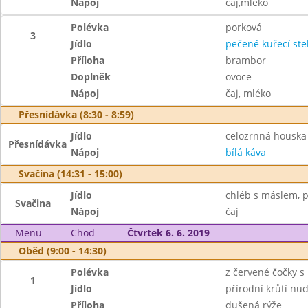
Nápoj
čaj,mléko
Polévka
porková
3
Jídlo
pečené kuřecí st
Příloha
brambor
Doplněk
ovoce
Nápoj
čaj, mléko
Přesnídávka (8:30 - 8:59)
Jídlo
celozrnná housk
Přesnídávka
Nápoj
bílá káva
Svačina (14:31 - 15:00)
Jídlo
chléb s máslem, p
Svačina
Nápoj
čaj
Menu
Chod
Čtvrtek 6. 6. 2019
Oběd (9:00 - 14:30)
Polévka
z červené čočky 
1
Jídlo
přírodní krůtí nud
Příloha
dušená rýže