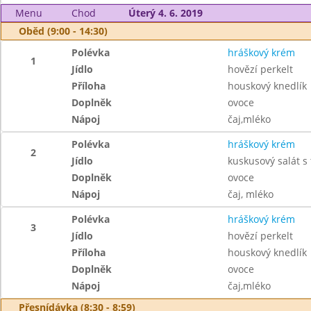
Menu
Chod
Úterý 4. 6. 2019
Oběd (9:00 - 14:30)
Polévka
hráškový krém
1
Jídlo
hovězí perkelt
Příloha
houskový knedlík
Doplněk
ovoce
Nápoj
čaj,mléko
Polévka
hráškový krém
2
Jídlo
kuskusový salát s
Doplněk
ovoce
Nápoj
čaj, mléko
Polévka
hráškový krém
3
Jídlo
hovězí perkelt
Příloha
houskový knedlík
Doplněk
ovoce
Nápoj
čaj,mléko
Přesnídávka (8:30 - 8:59)