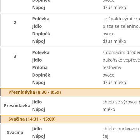
Nápoj
džus,mléko
Polévka
se špaldovými kr
2
Jídlo
pizza se zelenino
Doplněk
ovoce
Nápoj
džus,mléko
Polévka
s domácím drobe
3
Jídlo
bakoňské vepřové 
Příloha
těstoviny
Doplněk
ovoce
Nápoj
džus,mléko
Přesnídávka (8:30 - 8:59)
Jídlo
chléb se sýrovou
Přesnídávka
Nápoj
mléko
Svačina (14:31 - 15:00)
Jídlo
chléb s mrkvovou
Svačina
Nápoj
čaj