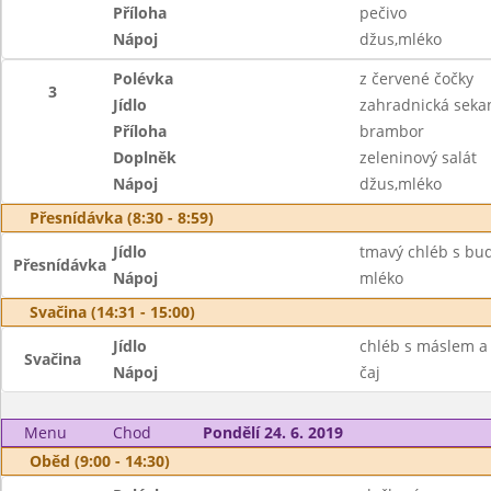
Příloha
pečivo
Nápoj
džus,mléko
Polévka
z červené čočky
3
Jídlo
zahradnická seka
Příloha
brambor
Doplněk
zeleninový salát
Nápoj
džus,mléko
Přesnídávka (8:30 - 8:59)
Jídlo
tmavý chléb s bu
Přesnídávka
Nápoj
mléko
Svačina (14:31 - 15:00)
Jídlo
chléb s máslem a
Svačina
Nápoj
čaj
Menu
Chod
Pondělí 24. 6. 2019
Oběd (9:00 - 14:30)