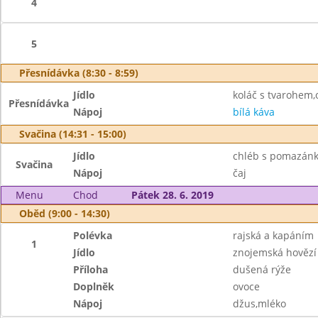
4
5
Přesnídávka (8:30 - 8:59)
Jídlo
koláč s tvarohem,
Přesnídávka
Nápoj
bílá káva
Svačina (14:31 - 15:00)
Jídlo
chléb s pomazánk
Svačina
Nápoj
čaj
Menu
Chod
Pátek 28. 6. 2019
Oběd (9:00 - 14:30)
Polévka
rajská a kapáním
1
Jídlo
znojemská hovězí
Příloha
dušená rýže
Doplněk
ovoce
Nápoj
džus,mléko