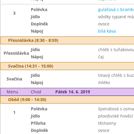
Polévka
gulášová s bram
3
Jídlo
vdolky sypané m
Doplněk
ovoce
Nápoj
bílá káva
Přesnídávka (8:30 - 8:59)
Jídlo
chléb s tuňákovo
Přesnídávka
Nápoj
čaj
Svačina (14:31 - 15:00)
Jídlo
tmavý chléb s bu
Svačina
Nápoj
mléko
Menu
Chod
Pátek 14. 6. 2019
Oběd (9:00 - 14:30)
Polévka
špenátová s osm
1
Jídlo
plovdivské hověz
Příloha
těstoviny
Doplněk
ovoce