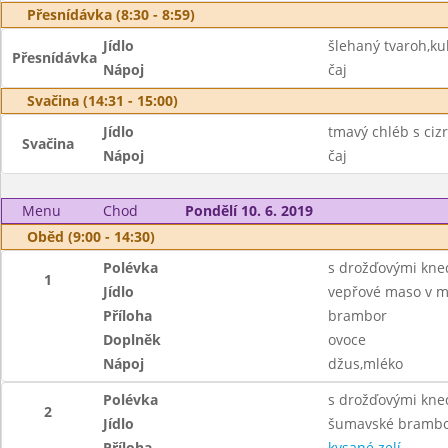
Přesnídávka (8:30 - 8:59)
Jídlo
šlehaný tvaroh,ku
Přesnídávka
Nápoj
čaj
Svačina (14:31 - 15:00)
Jídlo
tmavý chléb s ci
Svačina
Nápoj
čaj
Menu
Chod
Pondělí 10. 6. 2019
Oběd (9:00 - 14:30)
Polévka
s drožďovými kned
1
Jídlo
vepřové maso v m
Příloha
brambor
Doplněk
ovoce
Nápoj
džus,mléko
Polévka
s drožďovými kned
2
Jídlo
šumavské brambor
Příloha
kysané zelí