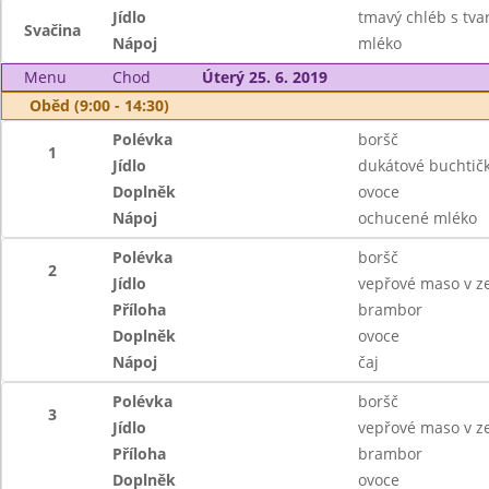
Jídlo
tmavý chléb s tv
Svačina
Nápoj
mléko
Menu
Chod
Úterý 25. 6. 2019
Oběd (9:00 - 14:30)
Polévka
boršč
1
Jídlo
dukátové buchti
Doplněk
ovoce
Nápoj
ochucené mléko
Polévka
boršč
2
Jídlo
vepřové maso v z
Příloha
brambor
Doplněk
ovoce
Nápoj
čaj
Polévka
boršč
3
Jídlo
vepřové maso v z
Příloha
brambor
Doplněk
ovoce