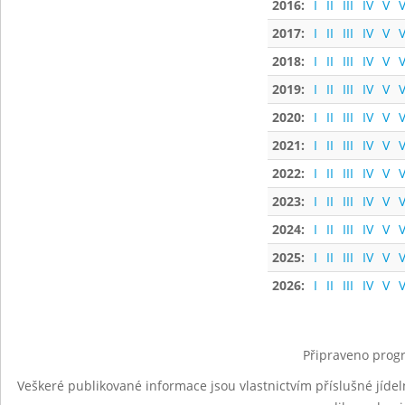
2016:
I
II
III
IV
V
V
2017:
I
II
III
IV
V
V
2018:
I
II
III
IV
V
V
2019:
I
II
III
IV
V
V
2020:
I
II
III
IV
V
V
2021:
I
II
III
IV
V
V
2022:
I
II
III
IV
V
V
2023:
I
II
III
IV
V
V
2024:
I
II
III
IV
V
V
2025:
I
II
III
IV
V
V
2026:
I
II
III
IV
V
V
Připraveno progr
Veškeré publikované informace jsou vlastnictvím příslušné jídel