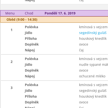
Menu
Chod
Pondělí 17. 6. 2019
Oběd (9:00 - 14:30)
Polévka
kmínová s vejcem
1
Jídlo
segedínský guláš
Příloha
houskový knedlík
Doplněk
ovoce
Nápoj
čaj
Polévka
kmínová s vejcem
2
Jídlo
nudle sypané má
Doplněk
ovoce
Nápoj
ochucené mléko
Polévka
kmínová s vejcem
3
Jídlo
segedinský guláš
Příloha
houskový knedlík
Doplněk
ovoce
Nápoj
čaj