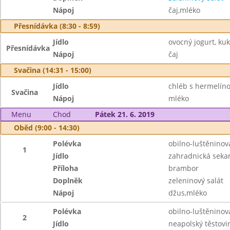
Nápoj
čaj,mléko
Přesnídávka (8:30 - 8:59)
Jídlo
ovocný jogurt, ku
Přesnídávka
Nápoj
čaj
Svačina (14:31 - 15:00)
Jídlo
chléb s hermelín
Svačina
Nápoj
mléko
Menu
Chod
Pátek 21. 6. 2019
Oběd (9:00 - 14:30)
Polévka
obilno-luštěninov
1
Jídlo
zahradnická seka
Příloha
brambor
Doplněk
zeleninový salát
Nápoj
džus,mléko
Polévka
obilno-luštěninov
2
Jídlo
neapolský těstovi