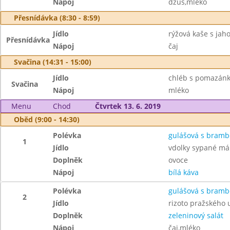
Nápoj
džus,mléko
Přesnídávka (8:30 - 8:59)
Jídlo
rýžová kaše s jah
Přesnídávka
Nápoj
čaj
Svačina (14:31 - 15:00)
Jídlo
chléb s pomazánk
Svačina
Nápoj
mléko
Menu
Chod
Čtvrtek 13. 6. 2019
Oběd (9:00 - 14:30)
Polévka
gulášová s bram
1
Jídlo
vdolky sypané m
Doplněk
ovoce
Nápoj
bílá káva
Polévka
gulášová s bram
2
Jídlo
rizoto pražského
Doplněk
zeleninový salát
Nápoj
čaj,mléko