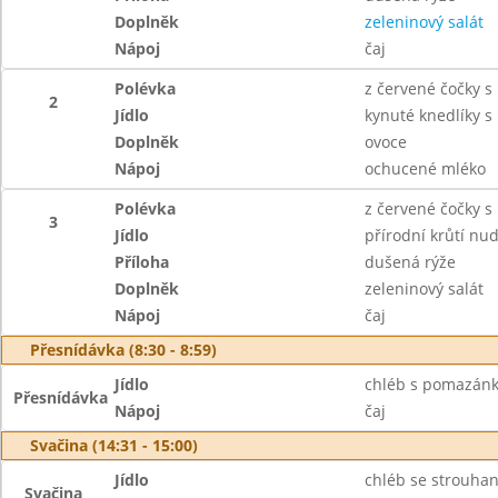
Doplněk
zeleninový salát
Nápoj
čaj
Polévka
z červené čočky 
2
Jídlo
kynuté knedlíky s
Doplněk
ovoce
Nápoj
ochucené mléko
Polévka
z červené čočky 
3
Jídlo
přírodní krůtí nud
Příloha
dušená rýže
Doplněk
zeleninový salát
Nápoj
čaj
Přesnídávka (8:30 - 8:59)
Jídlo
chléb s pomazánk
Přesnídávka
Nápoj
čaj
Svačina (14:31 - 15:00)
Jídlo
chléb se strouhan
Svačina