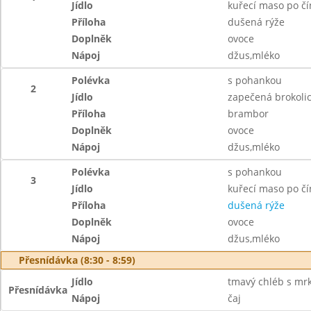
Jídlo
kuřecí maso po č
Příloha
dušená rýže
Doplněk
ovoce
Nápoj
džus,mléko
Polévka
s pohankou
2
Jídlo
zapečená brokolic
Příloha
brambor
Doplněk
ovoce
Nápoj
džus,mléko
Polévka
s pohankou
3
Jídlo
kuřecí maso po č
Příloha
dušená rýže
Doplněk
ovoce
Nápoj
džus,mléko
Přesnídávka (8:30 - 8:59)
Jídlo
tmavý chléb s mr
Přesnídávka
Nápoj
čaj