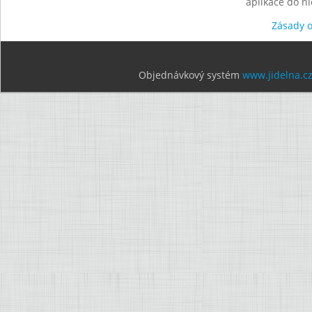
aplikace do n
Zásady 
Objednávkový systém
www.jidelna.c