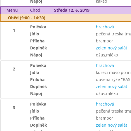
Nápoj
kakao
Menu
Chod
Středa 12. 6. 2019
Oběd (9:00 - 14:30)
Polévka
hrachová
1
Jídlo
pečená treska tm
Příloha
brambor
Doplněk
zeleninový salát
Nápoj
džus,mléko
Polévka
hrachová
2
Jídlo
kuřecí maso po in
Příloha
dušená rýže "BAS
Doplněk
zeleninový salát
Nápoj
džus,mléko
Polévka
hrachová
3
Jídlo
pečená treska tm
Příloha
brambor
Doplněk
zeleninový salát