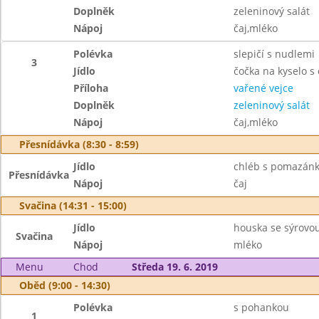
Doplněk
zeleninový salát
Nápoj
čaj,mléko
Polévka
slepičí s nudlemi
3
Jídlo
čočka na kyselo s
Příloha
vařené vejce
Doplněk
zeleninový salát
Nápoj
čaj,mléko
Přesnídávka (8:30 - 8:59)
Jídlo
chléb s pomazánk
Přesnídávka
Nápoj
čaj
Svačina (14:31 - 15:00)
Jídlo
houska se sýrovo
Svačina
Nápoj
mléko
Menu
Chod
Středa 19. 6. 2019
Oběd (9:00 - 14:30)
Polévka
s pohankou
1