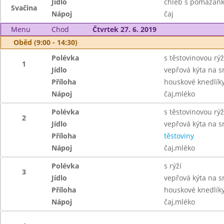
Jídlo
chléb s pomazánko
Svačina
Nápoj
čaj
Menu
Chod
Čtvrtek 27. 6. 2019
Oběd (9:00 - 14:30)
Polévka
s těstovinovou rýž
1
Jídlo
vepřová kýta na 
Příloha
houskové knedlík
Nápoj
čaj,mléko
Polévka
s těstovinovou rýž
2
Jídlo
vepřová kýta na 
Příloha
těstoviny
Nápoj
čaj,mléko
Polévka
s rýží
3
Jídlo
vepřová kýta na 
Příloha
houskové knedlík
Nápoj
čaj,mléko