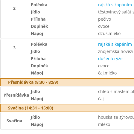
Polévka
rajská s kapáním
2
Jídlo
těstovinový salát
Příloha
pečivo
Doplněk
ovoce
Nápoj
džus,mléko
Polévka
rajská s kapáním
3
Jídlo
znojemská hovězí
Příloha
dušená rýže
Doplněk
ovoce
Nápoj
čaj,mléko
Přesnídávka (8:30 - 8:59)
Jídlo
chléb s máslem,pl
Přesnídávka
Nápoj
čaj
Svačina (14:31 - 15:00)
Jídlo
houska se sýrovo
Svačina
Nápoj
mléko