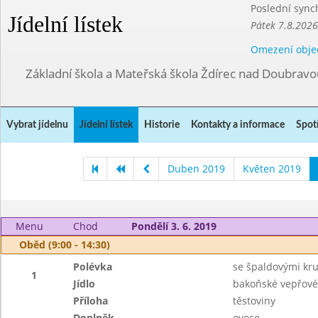
Poslední sync
Jídelní lístek
Pátek 7.8.2026
Omezení obje
Základní škola a Mateřská škola Ždírec nad Doubravo
Vybrat jídelnu
Jídelní lístek
Historie
Kontakty a informace
Spot
Duben 2019
Květen 2019
Menu
Chod
Pondělí 3. 6. 2019
Oběd (9:00 - 14:30)
Polévka
se špaldovými kr
1
Jídlo
bakoňské vepřové 
Příloha
těstoviny
Doplněk
ovoce