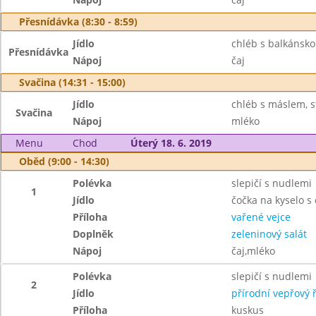
Přesnídávka (8:30 - 8:59)
Jídlo
chléb s balkánsko
Přesnídávka
Nápoj
čaj
Svačina (14:31 - 15:00)
Jídlo
chléb s máslem, s
Svačina
Nápoj
mléko
Menu
Chod
Úterý 18. 6. 2019
Oběd (9:00 - 14:30)
Polévka
slepičí s nudlemi
1
Jídlo
čočka na kyselo s
Příloha
vařené vejce
Doplněk
zeleninový salát
Nápoj
čaj,mléko
Polévka
slepičí s nudlemi
2
Jídlo
přírodní vepřový ř
Příloha
kuskus