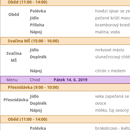
Oběd (11:00 - 14:00)
Polévka
hovězí vývar se z
Oběd
Jídlo
pečené krůtí maso,
Příloha
bramborový knedl
Nápoj
malina, voda
Svačina MŠ (15:00 - 16:00)
Jídlo
mrkvové máslo
Svačina
Doplněk
slunečnicový chlé
MŠ
Nápoj
citrón s medem
Menu
Chod
Pátek 14. 6. 2019
Přesnídávka (9:00 - 10:00)
Jídlo
veka zapečená se
Přesnídávka
Doplněk
ovoce
Nápoj
mléko, čaj ovocný
Oběd (11:00 - 14:00)
Polévka
brokolicovo - kvě