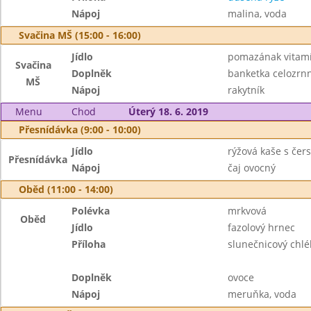
Nápoj
malina, voda
Svačina MŠ (15:00 - 16:00)
Jídlo
pomazának vitam
Svačina
Doplněk
banketka celozrn
MŠ
Nápoj
rakytník
Menu
Chod
Úterý 18. 6. 2019
Přesnídávka (9:00 - 10:00)
Jídlo
rýžová kaše s če
Přesnídávka
Nápoj
čaj ovocný
Oběd (11:00 - 14:00)
Polévka
mrkvová
Oběd
Jídlo
fazolový hrnec
Příloha
slunečnicový chlé
Doplněk
ovoce
Nápoj
meruňka, voda