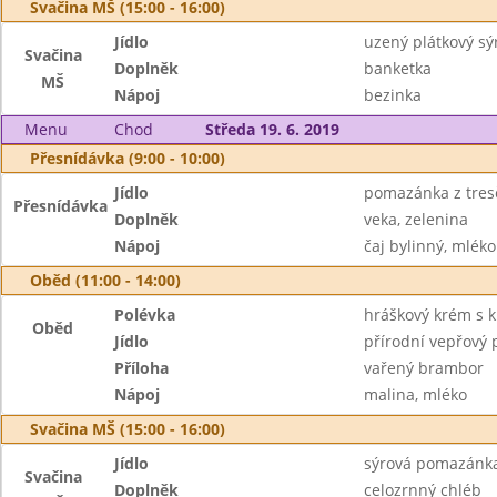
Svačina MŠ (15:00 - 16:00)
Jídlo
uzený plátkový sý
Svačina
Doplněk
banketka
MŠ
Nápoj
bezinka
Menu
Chod
Středa 19. 6. 2019
Přesnídávka (9:00 - 10:00)
Jídlo
pomazánka z tresč
Přesnídávka
Doplněk
veka, zelenina
Nápoj
čaj bylinný, mléko
Oběd (11:00 - 14:00)
Polévka
hráškový krém s 
Oběd
Jídlo
přírodní vepřový 
Příloha
vařený brambor
Nápoj
malina, mléko
Svačina MŠ (15:00 - 16:00)
Jídlo
sýrová pomazánka
Svačina
Doplněk
celozrnný chléb