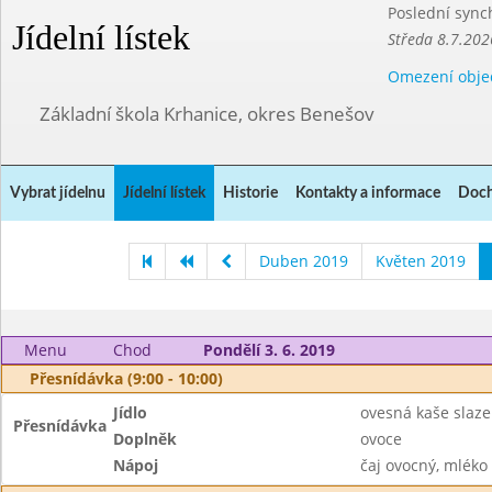
Poslední sync
Jídelní lístek
Středa 8.7.202
Omezení obje
Základní škola Krhanice, okres Benešov
Vybrat jídelnu
Jídelní lístek
Historie
Kontakty a informace
Doch
Duben 2019
Květen 2019
Menu
Chod
Pondělí 3. 6. 2019
Přesnídávka (9:00 - 10:00)
Jídlo
ovesná kaše sla
Přesnídávka
Doplněk
ovoce
Nápoj
čaj ovocný, mléko