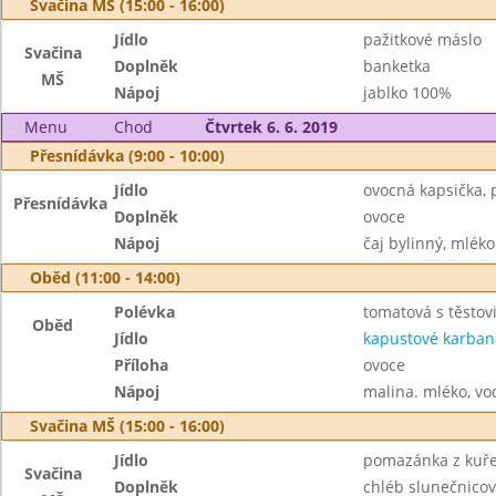
Svačina MŠ (15:00 - 16:00)
Jídlo
pažitkové máslo
Svačina
Doplněk
banketka
MŠ
Nápoj
jablko 100%
Menu
Chod
Čtvrtek 6. 6. 2019
Přesnídávka (9:00 - 10:00)
Jídlo
ovocná kapsička, 
Přesnídávka
Doplněk
ovoce
Nápoj
čaj bylinný, mléko
Oběd (11:00 - 14:00)
Polévka
tomatová s těstov
Oběd
Jídlo
kapustové karban
Příloha
ovoce
Nápoj
malina. mléko, vo
Svačina MŠ (15:00 - 16:00)
Jídlo
pomazánka z kuře
Svačina
Doplněk
chléb slunečnicov