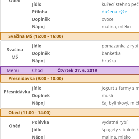
Oběd
Jídlo
kuřecí stehno peč
Příloha
dušená rýže
Doplněk
ovoce
Nápoj
malina, mléko
Svačina MŠ (15:00 - 16:00)
Jídlo
pomazánka z rybíh
Svačina
Doplněk
banketka
MŠ
Nápoj
hruška
Menu
Chod
Čtvrtek 27. 6. 2019
Přesnídávka (9:00 - 10:00)
Jídlo
jogurt z farmy s 
Přesnídávka
Doplněk
musli
Nápoj
čaj bylinkový, mlé
Oběd (11:00 - 14:00)
Polévka
vydatná rybí
Oběd
Jídlo
špagety s boloňs
Nápoj
malina, mléko