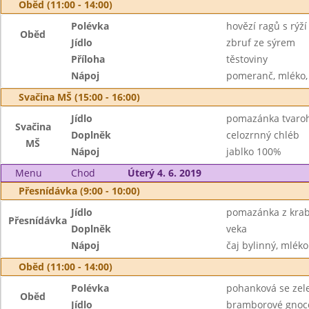
Oběd (11:00 - 14:00)
Polévka
hovězí ragů s rýží
Oběd
Jídlo
zbruf ze sýrem
Příloha
těstoviny
Nápoj
pomeranč, mléko,
Svačina MŠ (15:00 - 16:00)
Jídlo
pomazánka tvaroh
Svačina
Doplněk
celozrnný chléb
MŠ
Nápoj
jablko 100%
Menu
Chod
Úterý 4. 6. 2019
Přesnídávka (9:00 - 10:00)
Jídlo
pomazánka z krab
Přesnídávka
Doplněk
veka
Nápoj
čaj bylinný, mléko
Oběd (11:00 - 14:00)
Polévka
pohanková se zel
Oběd
Jídlo
bramborové gnocc