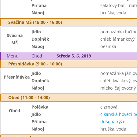
Příloha
salátový bar - nab
Nápoj
hruška, voda
Svačina MŠ (15:00 - 16:00)
Jídlo
pomazánka lučino
Svačina
Doplněk
chléb lámankový
MŠ
Nápoj
bezinka
Menu
Chod
Středa 5. 6. 2019
Přesnídávka (9:00 - 10:00)
Jídlo
pomazánka jáhlo
Přesnídávka
Doplněk
chléb kváskový, o
Nápoj
mléko, čaj ovocný
Oběd (11:00 - 14:00)
Polévka
cizrnová
Oběd
Jídlo
cikánská hovězí 
Příloha
dušená rýže
Nápoj
hruška, voda