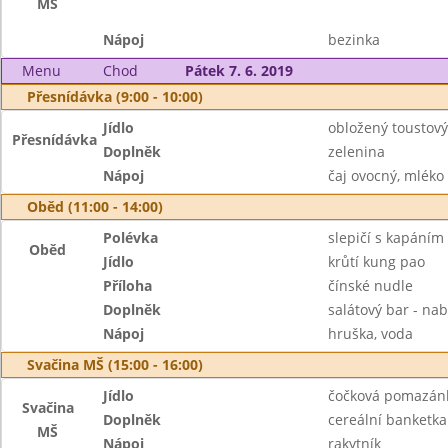
MŠ
Nápoj
bezinka
Menu
Chod
Pátek 7. 6. 2019
Přesnídávka (9:00 - 10:00)
Jídlo
obložený toustový
Přesnídávka
Doplněk
zelenina
Nápoj
čaj ovocný, mléko
Oběd (11:00 - 14:00)
Polévka
slepičí s kapáním
Oběd
Jídlo
krůtí kung pao
Příloha
čínské nudle
Doplněk
salátový bar - nab
Nápoj
hruška, voda
Svačina MŠ (15:00 - 16:00)
Jídlo
čočková pomazán
Svačina
Doplněk
cereální banketka
MŠ
Nápoj
rakytník