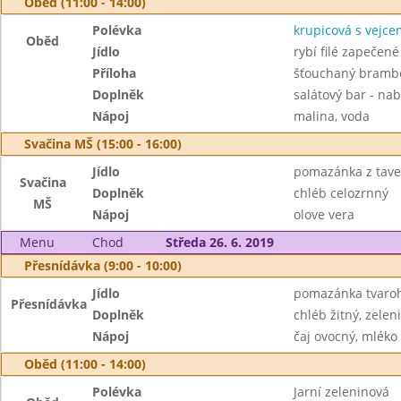
Oběd (11:00 - 14:00)
Polévka
krupicová s vejce
Oběd
Jídlo
rybí filé zapečen
Příloha
šťouchaný bramb
Doplněk
salátový bar - nab
Nápoj
malina, voda
Svačina MŠ (15:00 - 16:00)
Jídlo
pomazánka z tave
Svačina
Doplněk
chléb celozrnný
MŠ
Nápoj
olove vera
Menu
Chod
Středa 26. 6. 2019
Přesnídávka (9:00 - 10:00)
Jídlo
pomazánka tvaroh
Přesnídávka
Doplněk
chléb žitný, zelen
Nápoj
čaj ovocný, mléko
Oběd (11:00 - 14:00)
Polévka
Jarní zeleninová