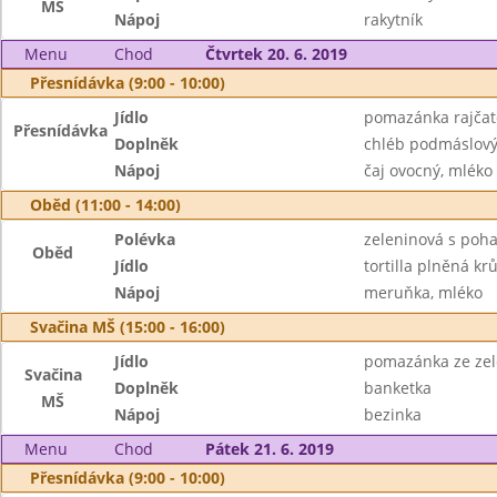
MŠ
Nápoj
rakytník
Menu
Chod
Čtvrtek 20. 6. 2019
Přesnídávka (9:00 - 10:00)
Jídlo
pomazánka rajčat
Přesnídávka
Doplněk
chléb podmáslový
Nápoj
čaj ovocný, mléko
Oběd (11:00 - 14:00)
Polévka
zeleninová s poh
Oběd
Jídlo
tortilla plněná k
Nápoj
meruňka, mléko
Svačina MŠ (15:00 - 16:00)
Jídlo
pomazánka ze ze
Svačina
Doplněk
banketka
MŠ
Nápoj
bezinka
Menu
Chod
Pátek 21. 6. 2019
Přesnídávka (9:00 - 10:00)