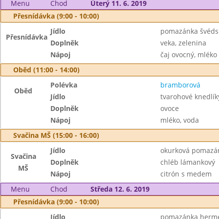
Menu
Chod
Úterý 11. 6. 2019
Přesnídávka (9:00 - 10:00)
Jídlo
pomazánka švéds
Přesnídávka
Doplněk
veka, zelenina
Nápoj
čaj ovocný, mléko
Oběd (11:00 - 14:00)
Polévka
bramborová
Oběd
Jídlo
tvarohové knedlík
Doplněk
ovoce
Nápoj
mléko, voda
Svačina MŠ (15:00 - 16:00)
Jídlo
okurková pomazá
Svačina
Doplněk
chléb lámankový
MŠ
Nápoj
citrón s medem
Menu
Chod
Středa 12. 6. 2019
Přesnídávka (9:00 - 10:00)
Jídlo
pomazánka herme