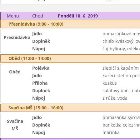
Menu
Chod
Pondělí 10. 6. 2019
Přesnídávka (9:00 - 10:00)
Jídlo
pomazánkové másl
Přesnídávka
Doplněk
chléb kváskový, o
Nápoj
čaj bylinný, mléko
Oběd (11:00 - 14:00)
Polévka
slepičí s kapáním
Oběd
Jídlo
kuřecí stehno pe
Příloha
kuskus
Doplněk
salátový bar - nab
Nápoj
z růže, voda
Svačina MŠ (15:00 - 16:00)
Jídlo
pomazánka sýrov
Svačina
Doplněk
banketka celozrn
MŠ
Nápoj
mařinka