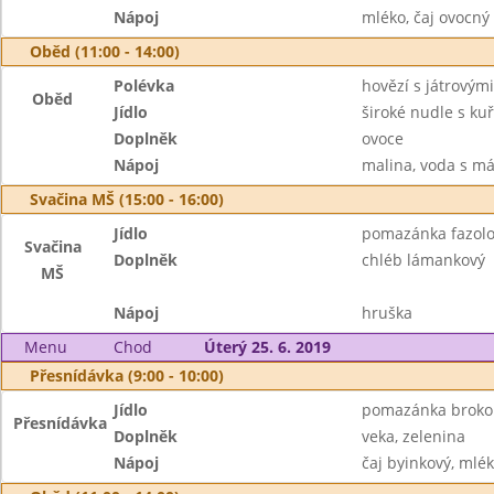
Nápoj
mléko, čaj ovocný
Oběd (11:00 - 14:00)
Polévka
hovězí s játrovými
Oběd
Jídlo
široké nudle s k
Doplněk
ovoce
Nápoj
malina, voda s má
Svačina MŠ (15:00 - 16:00)
Jídlo
pomazánka fazol
Svačina
Doplněk
chléb lámankový
MŠ
Nápoj
hruška
Menu
Chod
Úterý 25. 6. 2019
Přesnídávka (9:00 - 10:00)
Jídlo
pomazánka brokol
Přesnídávka
Doplněk
veka, zelenina
Nápoj
čaj byinkový, mlé