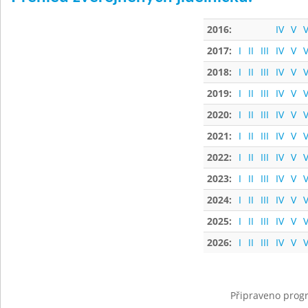
2016:
IV
V
V
2017:
I
II
III
IV
V
V
2018:
I
II
III
IV
V
V
2019:
I
II
III
IV
V
V
2020:
I
II
III
IV
V
V
2021:
I
II
III
IV
V
V
2022:
I
II
III
IV
V
V
2023:
I
II
III
IV
V
V
2024:
I
II
III
IV
V
V
2025:
I
II
III
IV
V
V
2026:
I
II
III
IV
V
V
Připraveno progr