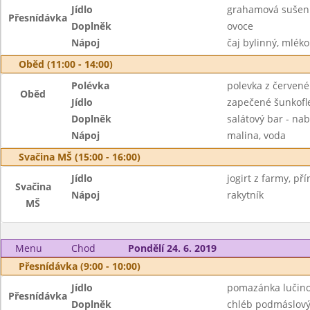
Jídlo
grahamová sušen
Přesnídávka
Doplněk
ovoce
Nápoj
čaj bylinný, mléko
Oběd (11:00 - 14:00)
Polévka
polevka z červené 
Oběd
Jídlo
zapečené šunkofl
Doplněk
salátový bar - nab
Nápoj
malina, voda
Svačina MŠ (15:00 - 16:00)
Jídlo
jogirt z farmy, pří
Svačina
Nápoj
rakytník
MŠ
Menu
Chod
Pondělí 24. 6. 2019
Přesnídávka (9:00 - 10:00)
Jídlo
pomazánka lučino
Přesnídávka
Doplněk
chléb podmáslový