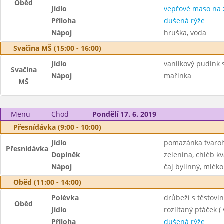
Oběd
Jídlo
vepřové maso na
Příloha
dušená rýže
Nápoj
hruška, voda
Svačina MŠ (15:00 - 16:00)
Jídlo
vanilkový pudink 
Svačina
Nápoj
mařinka
MŠ
Menu
Chod
Pondělí 17. 6. 2019
Přesnídávka (9:00 - 10:00)
Jídlo
pomazánka tvaroh
Přesnídávka
Doplněk
zelenina, chléb k
Nápoj
čaj bylinný, mléko
Oběd (11:00 - 14:00)
Polévka
drůbeží s těstovi
Oběd
Jídlo
rozlítaný ptáček (
Příloha
dušená rýže