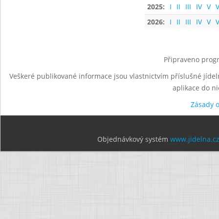
2025:
I
II
III
IV
V
V
2026:
I
II
III
IV
V
V
Připraveno progr
Veškeré publikované informace jsou vlastnictvím příslušné jídel
aplikace do n
Zásady 
Objednávkový systém
www.jidelna.c