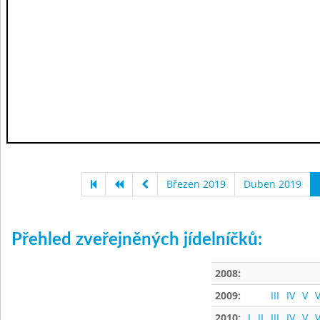
Březen 2019
Duben 2019
Přehled zveřejněných jídelníčků:
2008:
2009:
III
IV
V
V
2010:
I
II
III
IV
V
V