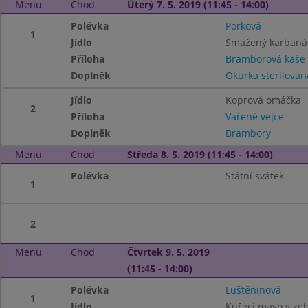
Menu
Chod
Úterý 7. 5. 2019 (11:45 - 14:00)
Polévka
Porková
1
Jídlo
Smažený karbaná
Příloha
Bramborová kaše
Doplněk
Okurka sterilovan
Jídlo
Koprová omáčka
2
Příloha
Vařené vejce
Doplněk
Brambory
Menu
Chod
Středa 8. 5. 2019 (11:45 - 14:00)
Polévka
Státní svátek
1
2
Menu
Chod
Čtvrtek 9. 5. 2019
(11:45 - 14:00)
Polévka
Luštěninová
1
Jídlo
Kuřecí maso v zel