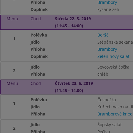
Příloha
Brambory
Doplněk
kysane zeli
Menu
Chod
Středa 22. 5. 2019
(11:45 - 14:00)
Polévka
Boršč
1
Jídlo
Štěpánská sekaná
Příloha
Brambory
Doplněk
Zeleninový salát
Jídlo
Ševcovská čočka
2
Příloha
chléb
Menu
Chod
Čtvrtek 23. 5. 2019
(11:45 - 14:00)
Polévka
Česnečka
1
Jídlo
Kuřecí maso na d
Příloha
Bramborové knedl
Jídlo
Šopský salát
2
Příloha
Pečivo