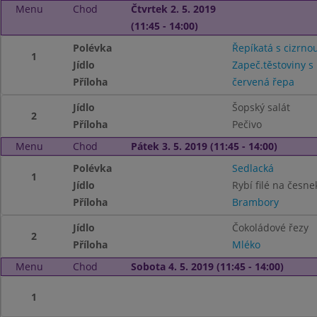
Menu
Chod
Čtvrtek 2. 5. 2019
(11:45 - 14:00)
Polévka
Řepíkatá s cizrno
1
Jídlo
Zapeč.těstoviny 
Příloha
červená řepa
Jídlo
Šopský salát
2
Příloha
Pečivo
Menu
Chod
Pátek 3. 5. 2019 (11:45 - 14:00)
Polévka
Sedlacká
1
Jídlo
Rybí filé na česne
Příloha
Brambory
Jídlo
Čokoládové řezy
2
Příloha
Mléko
Menu
Chod
Sobota 4. 5. 2019 (11:45 - 14:00)
1