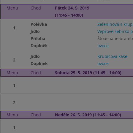
Menu
Chod
Pátek 24. 5. 2019
(11:45 - 14:00)
Polévka
Zeleninová s kru
1
Jídlo
Vepřové žebírko p
Příloha
Šťouchané bramb
Doplněk
ovoce
Jídlo
Krupicová kaše
2
Doplněk
ovoce
Menu
Chod
Sobota 25. 5. 2019 (11:45 - 14:00)
1
2
Menu
Chod
Neděle 26. 5. 2019 (11:45 - 14:00)
1