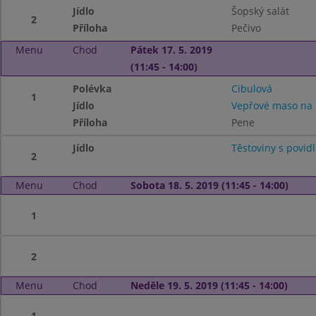
Jídlo
Šopský salát
2
Příloha
Pečivo
Menu
Chod
Pátek 17. 5. 2019
(11:45 - 14:00)
Polévka
Cibulová
1
Jídlo
Vepřové maso na 
Příloha
Pene
Jídlo
Těstoviny s povid
2
Menu
Chod
Sobota 18. 5. 2019 (11:45 - 14:00)
1
2
Menu
Chod
Neděle 19. 5. 2019 (11:45 - 14:00)
1