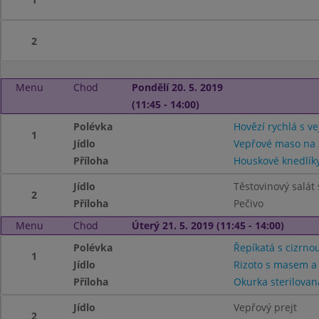
2
Menu
Chod
Pondělí 20. 5. 2019
(11:45 - 14:00)
Polévka
Hovězí rychlá s v
1
Jídlo
Vepřové maso na
Příloha
Houskové knedlík
Jídlo
Těstovinový salát
2
Příloha
Pečivo
Menu
Chod
Úterý 21. 5. 2019 (11:45 - 14:00)
Polévka
Řepíkatá s cizrno
1
Jídlo
Rizoto s masem a
Příloha
Okurka sterilovan
Jídlo
Vepřový prejt
2