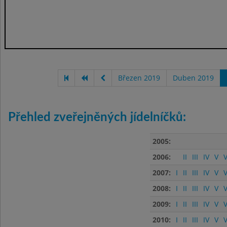
Březen 2019
Duben 2019
Přehled zveřejněných jídelníčků:
2005:
2006:
II
III
IV
V
V
2007:
I
II
III
IV
V
V
2008:
I
II
III
IV
V
V
2009:
I
II
III
IV
V
V
2010:
I
II
III
IV
V
V