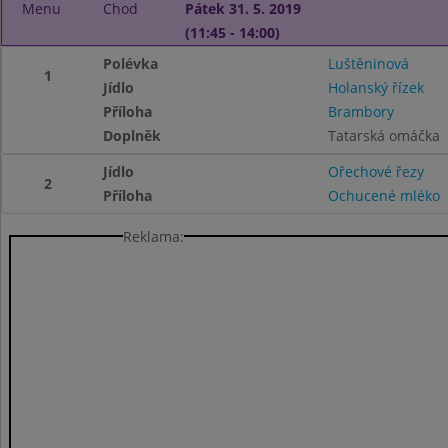
Menu
Chod
Pátek 31. 5. 2019
(11:45 - 14:00)
Polévka
Luštěninová
1
Jídlo
Holanský řízek
Příloha
Brambory
Doplněk
Tatarská omáčka
Jídlo
Ořechové řezy
2
Příloha
Ochucené mléko
Reklama: