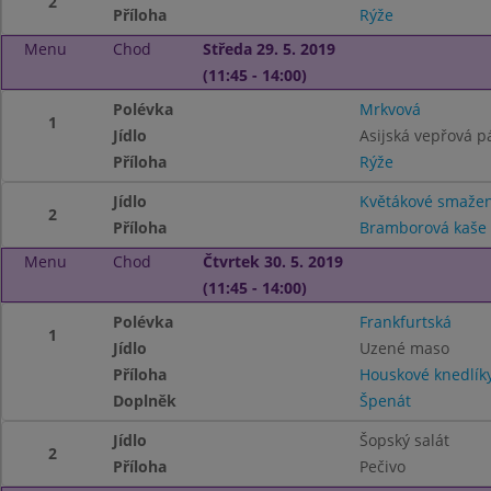
2
Příloha
Rýže
Menu
Chod
Středa 29. 5. 2019
(11:45 - 14:00)
Polévka
Mrkvová
1
Jídlo
Asijská vepřová p
Příloha
Rýže
Jídlo
Květákové smaže
2
Příloha
Bramborová kaše
Menu
Chod
Čtvrtek 30. 5. 2019
(11:45 - 14:00)
Polévka
Frankfurtská
1
Jídlo
Uzené maso
Příloha
Houskové knedlík
Doplněk
Špenát
Jídlo
Šopský salát
2
Příloha
Pečivo