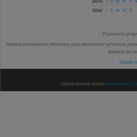
2025:
I
II
III
IV
V
V
2026:
I
II
III
IV
V
Připraveno progr
Veškeré publikované informace jsou vlastnictvím příslušné jídel
aplikace do n
Zásady 
Objednávkový systém
www.jidelna.c