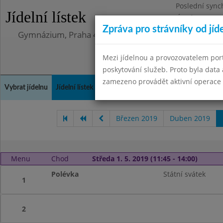
Poslední sync
Jídelní lístek
Úterý 12.5.202
Zpráva pro strávníky od jíd
Gymnázium, Praha 4, Budějovická 680
Mezi jídelnou a provozovatelem por
poskytování služeb. Proto byla dat
zamezeno provádět aktivní operace (
Vybrat jídelnu
Jídelní lístek
Historie
Kontakty a informace
Doch
Březen 2019
Duben 2019
Menu
Chod
Středa 1. 5. 2019 (11:45 - 14:00)
Polévka
Státní svátek
1
2