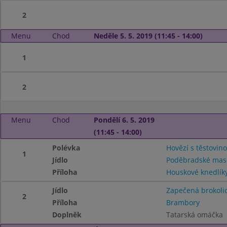
2
Menu
Chod
Neděle 5. 5. 2019 (11:45 - 14:00)
1
2
Menu
Chod
Pondělí 6. 5. 2019
(11:45 - 14:00)
Polévka
Hovězí s těstovin
1
Jídlo
Poděbradské mas
Příloha
Houskové knedlík
Jídlo
Zapečená brokoli
2
Příloha
Brambory
Doplněk
Tatarská omáčka