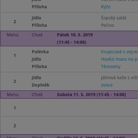
Příloha
Rýže
Jídlo
Šopský salát
2
Příloha
Pečivo
Menu
Chod
Pátek 10. 5. 2019
(11:45 - 14:00)
Polévka
Krupicová s vejc
1
Jídlo
Hovězí maso na p
Příloha
Těstoviny
Jídlo
Jáhlová kaše s v
2
Doplněk
ovoce
Menu
Chod
Sobota 11. 5. 2019 (11:45 - 14:00)
1
2