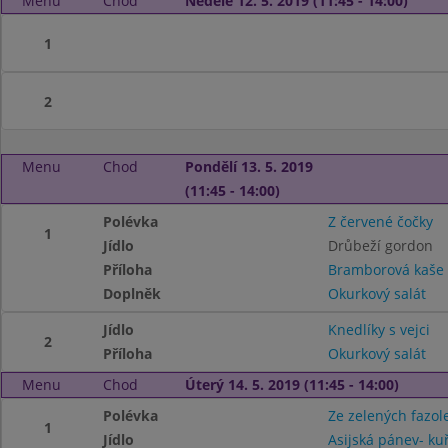
Menu
Chod
Neděle 12. 5. 2019 (11:45 - 14:00)
1
2
Menu
Chod
Pondělí 13. 5. 2019
(11:45 - 14:00)
Polévka
Z červené čočky
1
Jídlo
Drůbeží gordon
Příloha
Bramborová kaše
Doplněk
Okurkový salát
Jídlo
Knedlíky s vejci
2
Příloha
Okurkový salát
Menu
Chod
Úterý 14. 5. 2019 (11:45 - 14:00)
Polévka
Ze zelených fazol
1
Jídlo
Asijská pánev- ku