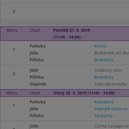
2
Menu
Chod
Pondělí 27. 5. 2019
(11:45 - 14:00)
Polévka
Kuřecí
1
Jídlo
Bulharské zelí (ku
Příloha
Brambory
Jídlo
Smažený celer
2
Příloha
Brambory
Doplněk
Tatarská omáčka
Menu
Chod
Úterý 28. 5. 2019 (11:45 - 14:00)
Polévka
Květáková
1
Jídlo
Vepřové maso na
Příloha
Těstoviny
Jídlo
Cizrna na paprice