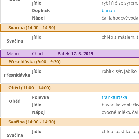
Jídlo
rybí filé se sýre
Doplněk
banán
Nápoj
čaj jahodový,voda
Svačina (14:00 - 14:30)
Jídlo
chléb s máslem, š
Svačina
Menu
Chod
Pátek 17. 5. 2019
Přesnídávka (9:00 - 9:30)
Jídlo
rohlík, sýr, jablko
Přesnídávka
Oběd (11:00 - 14:00)
Polévka
frankfurtská
Oběd
Jídlo
bavorské vdolečk
Nápoj
ovocné mléko, čaj
Svačina (14:00 - 14:30)
Jídlo
chléb, paštika, pap
Svačina