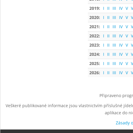
2019:
I
II
III
IV
V
V
2020:
I
II
III
IV
V
V
2021:
I
II
III
IV
V
V
2022:
I
II
III
IV
V
V
2023:
I
II
III
IV
V
V
2024:
I
II
III
IV
V
V
2025:
I
II
III
IV
V
V
2026:
I
II
III
IV
V
V
Připraveno progr
Veškeré publikované informace jsou vlastnictvím příslušné jídel
aplikace do n
Zásady 