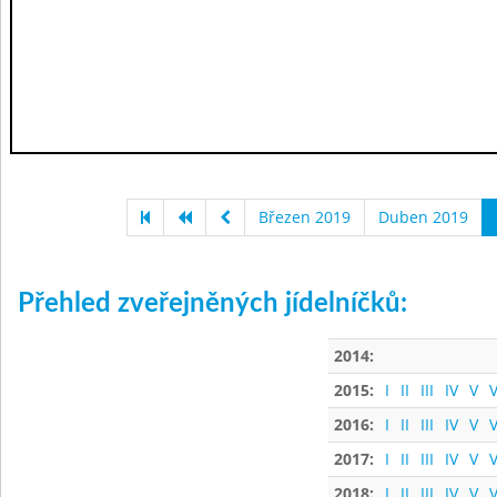
Březen 2019
Duben 2019
Přehled zveřejněných jídelníčků:
2014:
2015:
I
II
III
IV
V
V
2016:
I
II
III
IV
V
V
2017:
I
II
III
IV
V
V
2018:
I
II
III
IV
V
V