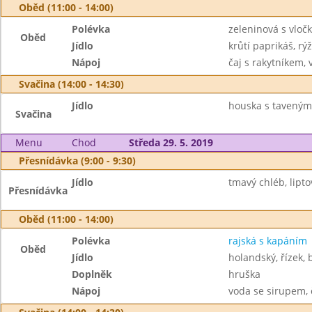
Oběd (11:00 - 14:00)
Polévka
zeleninová s vloč
Oběd
Jídlo
krůtí paprikáš, rý
Nápoj
čaj s rakytníkem, 
Svačina (14:00 - 14:30)
Jídlo
houska s taveným 
Svačina
Menu
Chod
Středa 29. 5. 2019
Přesnídávka (9:00 - 9:30)
Jídlo
tmavý chléb, lipt
Přesnídávka
Oběd (11:00 - 14:00)
Polévka
rajská s kapáním
Oběd
Jídlo
holandský, řízek, 
Doplněk
hruška
Nápoj
voda se sirupem, 