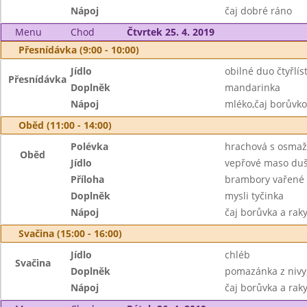
Nápoj
čaj dobré ráno
Menu
Chod
Čtvrtek 25. 4. 2019
Přesnídávka (9:00 - 10:00)
Jídlo
obilné duo čtyřlís
Přesnídávka
Doplněk
mandarinka
Nápoj
mléko,čaj borůvko
Oběd (11:00 - 14:00)
Polévka
hrachová s osma
Oběd
Jídlo
vepřové maso duš
Příloha
brambory vařené
Doplněk
mysli tyčinka
Nápoj
čaj borůvka a rak
Svačina (15:00 - 16:00)
Jídlo
chléb
Svačina
Doplněk
pomazánka z nivy
Nápoj
čaj borůvka a raky