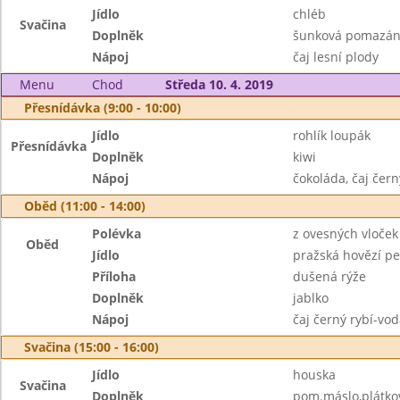
Jídlo
chléb
Svačina
Doplněk
šunková pomazán
Nápoj
čaj lesní plody
Menu
Chod
Středa 10. 4. 2019
Přesnídávka (9:00 - 10:00)
Jídlo
rohlík loupák
Přesnídávka
Doplněk
kiwi
Nápoj
čokoláda, čaj čern
Oběd (11:00 - 14:00)
Polévka
z ovesných vloček
Oběd
Jídlo
pražská hovězí p
Příloha
dušená rýže
Doplněk
jablko
Nápoj
čaj černý rybí-vo
Svačina (15:00 - 16:00)
Jídlo
houska
Svačina
Doplněk
pom.máslo,plátkov