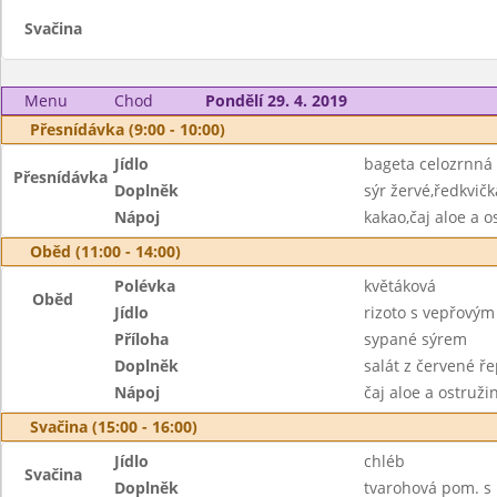
Svačina
Menu
Chod
Pondělí 29. 4. 2019
Přesnídávka (9:00 - 10:00)
Jídlo
bageta celozrnná
Přesnídávka
Doplněk
sýr žervé,ředkvič
Nápoj
kakao,čaj aloe a o
Oběd (11:00 - 14:00)
Polévka
květáková
Oběd
Jídlo
rizoto s vepřový
Příloha
sypané sýrem
Doplněk
salát z červené ř
Nápoj
čaj aloe a ostruž
Svačina (15:00 - 16:00)
Jídlo
chléb
Svačina
Doplněk
tvarohová pom. s