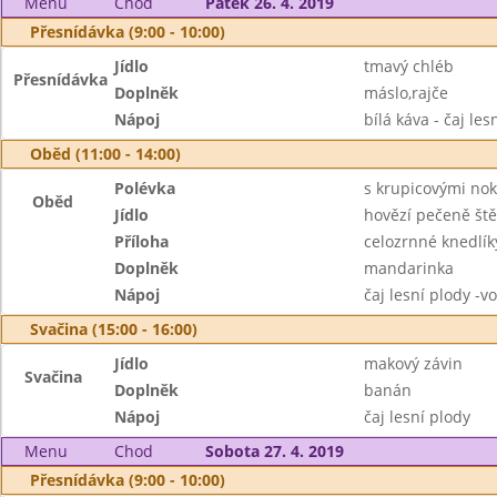
Menu
Chod
Pátek 26. 4. 2019
Přesnídávka (9:00 - 10:00)
Jídlo
tmavý chléb
Přesnídávka
Doplněk
máslo,rajče
Nápoj
bílá káva - čaj les
Oběd (11:00 - 14:00)
Polévka
s krupicovými nok
Oběd
Jídlo
hovězí pečeně št
Příloha
celozrnné knedlík
Doplněk
mandarinka
Nápoj
čaj lesní plody -
Svačina (15:00 - 16:00)
Jídlo
makový závin
Svačina
Doplněk
banán
Nápoj
čaj lesní plody
Menu
Chod
Sobota 27. 4. 2019
Přesnídávka (9:00 - 10:00)