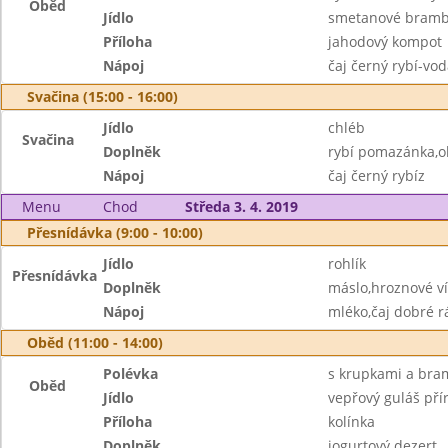
Oběd
Jídlo
smetanové bramb
Příloha
jahodový kompot
Nápoj
čaj černý rybí-vo
Svačina (15:00 - 16:00)
Jídlo
chléb
Svačina
Doplněk
rybí pomazánka,o
Nápoj
čaj černý rybíz
Menu
Chod
Středa 3. 4. 2019
Přesnídávka (9:00 - 10:00)
Jídlo
rohlík
Přesnídávka
Doplněk
máslo,hroznové v
Nápoj
mléko,čaj dobré r
Oběd (11:00 - 14:00)
Polévka
s krupkami a bra
Oběd
Jídlo
vepřový guláš pří
Příloha
kolínka
Doplněk
jogurtový dezert