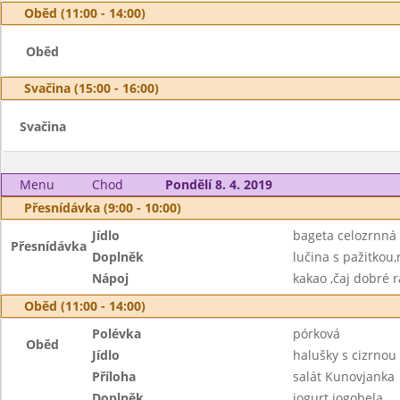
Oběd (11:00 - 14:00)
Oběd
Svačina (15:00 - 16:00)
Svačina
Menu
Chod
Pondělí 8. 4. 2019
Přesnídávka (9:00 - 10:00)
Jídlo
bageta celozrnná
Přesnídávka
Doplněk
lučina s pažitkou,
Nápoj
kakao ,čaj dobré 
Oběd (11:00 - 14:00)
Polévka
pórková
Oběd
Jídlo
halušky s cizrno
Příloha
salát Kunovjanka
Doplněk
jogurt jogobela