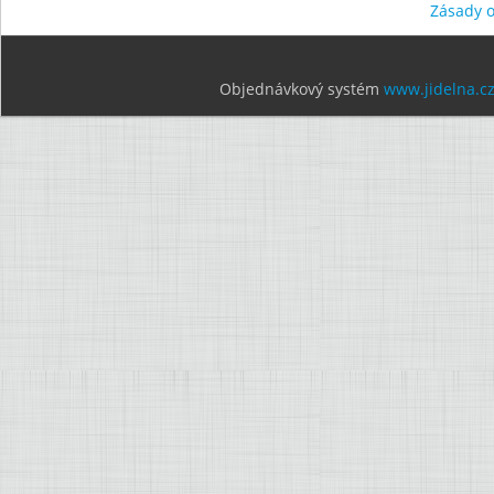
Zásady 
Objednávkový systém
www.jidelna.c