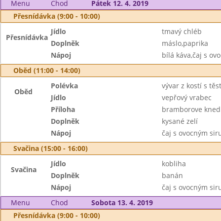
Menu
Chod
Pátek 12. 4. 2019
Přesnídávka (9:00 - 10:00)
Jídlo
tmavý chléb
Přesnídávka
Doplněk
máslo,paprika
Nápoj
bílá káva,čaj s o
Oběd (11:00 - 14:00)
Polévka
vývar z kostí s tě
Oběd
Jídlo
vepřový vrabec
Příloha
bramborove knedl
Doplněk
kysané zelí
Nápoj
čaj s ovocným si
Svačina (15:00 - 16:00)
Jídlo
kobliha
Svačina
Doplněk
banán
Nápoj
čaj s ovocným si
Menu
Chod
Sobota 13. 4. 2019
Přesnídávka (9:00 - 10:00)