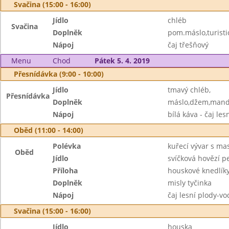
Svačina (15:00 - 16:00)
Jídlo
chléb
Svačina
Doplněk
pom.máslo,turisti
Nápoj
čaj třešňový
Menu
Chod
Pátek 5. 4. 2019
Přesnídávka (9:00 - 10:00)
Jídlo
tmavý chléb,
Přesnídávka
Doplněk
máslo,džem,mand
Nápoj
bílá káva - čaj le
Oběd (11:00 - 14:00)
Polévka
kuřecí vývar s m
Oběd
Jídlo
svíčková hovězí p
Příloha
houskové knedlík
Doplněk
misly tyčinka
Nápoj
čaj lesní plody-v
Svačina (15:00 - 16:00)
Jídlo
houska