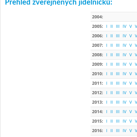
Přehled zveřejněných jídelníčků:
2004:
2005:
I
II
III
IV
V
V
2006:
I
II
III
IV
V
V
2007:
I
II
III
IV
V
V
2008:
I
II
III
IV
V
V
2009:
I
II
III
IV
V
V
2010:
I
II
III
IV
V
V
2011:
I
II
III
IV
V
V
2012:
I
II
III
IV
V
V
2013:
I
II
III
IV
V
V
2014:
I
II
III
IV
V
V
2015:
I
II
III
IV
V
V
2016:
I
II
III
IV
V
V