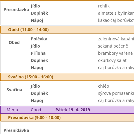
Jídlo
rohlik
Přesnídávka
Doplněk
almette s bylinka
Nápoj
kakao,čaj borůvko
Oběd (11:00 - 14:00)
Polévka
zeleninová kapán
Oběd
Jídlo
sekaná pečeně
Příloha
brambory vařené
Doplněk
okurkový salát
Nápoj
čaj borůvka a rak
Svačina (15:00 - 16:00)
Jídlo
chléb
Svačina
Doplněk
sýrová pomazánka
Nápoj
čaj borůvka a raky
Menu
Chod
Pátek 19. 4. 2019
Přesnídávka (9:00 - 10:00)
Přesnídávka