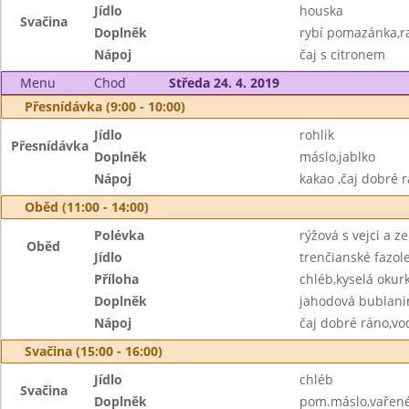
Jídlo
houska
Svačina
Doplněk
rybí pomazánka,r
Nápoj
čaj s citronem
Menu
Chod
Středa 24. 4. 2019
Přesnídávka (9:00 - 10:00)
Jídlo
rohlik
Přesnídávka
Doplněk
máslo,jablko
Nápoj
kakao ,čaj dobré 
Oběd (11:00 - 14:00)
Polévka
rýžová s vejci a z
Oběd
Jídlo
trenčianské fazo
Příloha
chléb,kyselá okur
Doplněk
jahodová bublani
Nápoj
čaj dobré ráno,vo
Svačina (15:00 - 16:00)
Jídlo
chléb
Svačina
Doplněk
pom.máslo,vařené