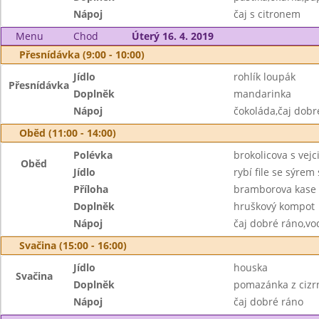
Nápoj
čaj s citronem
Menu
Chod
Úterý 16. 4. 2019
Přesnídávka (9:00 - 10:00)
Jídlo
rohlík loupák
Přesnídávka
Doplněk
mandarinka
Nápoj
čokoláda,čaj dobr
Oběd (11:00 - 14:00)
Polévka
brokolicova s vejc
Oběd
Jídlo
rybí file se sýre
Příloha
bramborova kase 
Doplněk
hruškový kompot
Nápoj
čaj dobré ráno,vo
Svačina (15:00 - 16:00)
Jídlo
houska
Svačina
Doplněk
pomazánka z cizrn
Nápoj
čaj dobré ráno