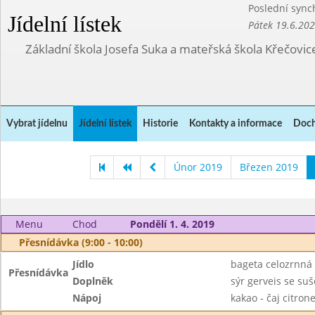
Poslední sync
Jídelní lístek
Pátek 19.6.20
Základní škola Josefa Suka a mateřská škola Křečovic
Vybrat jídelnu
Jídelní lístek
Historie
Kontakty a informace
Doch
Únor 2019
Březen 2019
Menu
Chod
Pondělí 1. 4. 2019
Přesnídávka (9:00 - 10:00)
Jídlo
bageta celozrnná
Přesnídávka
Doplněk
sýr gerveis se su
Nápoj
kakao - čaj citro