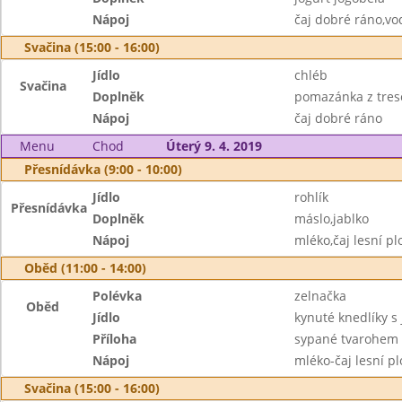
Nápoj
čaj dobré ráno,vo
Svačina (15:00 - 16:00)
Jídlo
chléb
Svačina
Doplněk
pomazánka z tresč
Nápoj
čaj dobré ráno
Menu
Chod
Úterý 9. 4. 2019
Přesnídávka (9:00 - 10:00)
Jídlo
rohlík
Přesnídávka
Doplněk
máslo,jablko
Nápoj
mléko,čaj lesní pl
Oběd (11:00 - 14:00)
Polévka
zelnačka
Oběd
Jídlo
kynuté knedlíky s
Příloha
sypané tvarohem
Nápoj
mléko-čaj lesní p
Svačina (15:00 - 16:00)