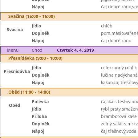
Nápoj
čaj dobré ráno,vo
Svačina (15:00 - 16:00)
Jídlo
chléb
Svačina
Doplněk
pom.máslo,vařené
Nápoj
čaj dobré ráno
Menu
Chod
Čtvrtek 4. 4. 2019
Přesnídávka (9:00 - 10:00)
Jídlo
celozrnnný rohlík
Přesnídávka
Doplněk
lučina nadýchaná,
Nápoj
kakao,čaj třešňov
Oběd (11:00 - 14:00)
Polévka
rajská s těstovino
Oběd
Jídlo
rybí prsty smaže
Příloha
bramborová kaše
Doplněk
zelný salát s mrkv
Nápoj
čaj třešnový,voda