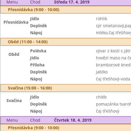
Menu
Chod
Středa 17. 4. 2019
Přesnídávka (9:00 - 10:00)
Jídlo
rohlik
Přesnídávka
Doplněk
sýr smetanový,pa
Nápoj
mléko.čaj třešňov
Oběd (11:00 - 14:00)
Polévka
vývar z kostí s ját
Oběd
Jídlo
hovězí maso na č
Příloha
bramborové knedl
Doplněk
jablko
Nápoj
čaj třešňový-voda
Svačina (15:00 - 16:00)
Jídlo
chléb
Svačina
Doplněk
pomazánka tvaroh
Nápoj
čaj třešňový
Menu
Chod
Čtvrtek 18. 4. 2019
Přesnídávka (9:00 - 10:00)