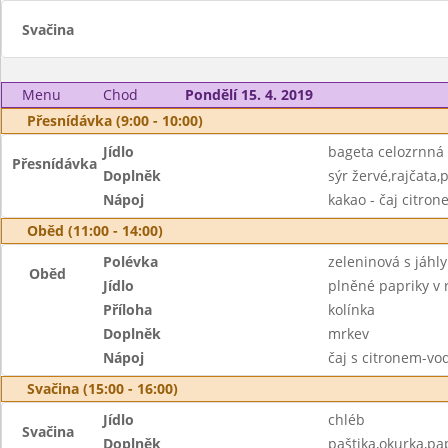
Svačina
Menu
Chod
Pondělí 15. 4. 2019
Přesnídávka (9:00 - 10:00)
Jídlo
bageta celozrnná
Přesnídávka
Doplněk
sýr žervé,rajčata,
Nápoj
kakao - čaj citro
Oběd (11:00 - 14:00)
Polévka
zeleninová s jáhly
Oběd
Jídlo
plněné papriky v 
Příloha
kolínka
Doplněk
mrkev
Nápoj
čaj s citronem-vo
Svačina (15:00 - 16:00)
Jídlo
chléb
Svačina
Doplněk
paštika,okurka,pa