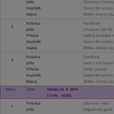
Jídlo
Těstoviny Carbon
Doplněk
Ovoce dle sezóny
Nápoj
Mléko, ovocný ča
Polévka
Fazolková
2
Jídlo
Smažené rybí filé
Příloha
Vařený brambor 
Doplněk
Ovoce dle sezóny
Nápoj
Mléko, ovocný ča
Polévka
Fazolková
3
Jídlo
Salát z bílé fazole
Příloha
Chléb, pečivo
Doplněk
Ovoce dle sezóny
Nápoj
Mléko, ovocný ča
Menu
Chod
Středa 24. 4. 2019
(11:45 - 14:45)
Polévka
Cibulová s vejci
1
Jídlo
Segedínský guláš