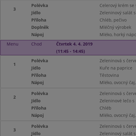
Polévka
Celerový krém s
3
Jídlo
Zeleninový salát 
Příloha
Chléb, pečivo
Doplněk
Mléčný výrobek
Nápoj
Mléko, horký nápo
Menu
Chod
Čtvrtek 4. 4. 2019
(11:45 - 14:45)
Polévka
Zeleninová s čer
1
Jídlo
Kuře na paprice
Příloha
Těstovina
Nápoj
Mléko, ovocný ča
Polévka
Zeleninová s čer
2
Jídlo
Zeleninové lečo s
Příloha
Chléb
Nápoj
Mléko, ovocný ča
Polévka
Zeleninová s čer
3
Jídlo
Zeleninový salát 