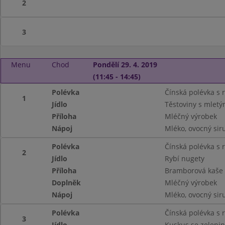
2
3
Menu
Chod
Pondělí 29. 4. 2019
(11:45 - 14:45)
Polévka
Čínská polévka s 
1
Jídlo
Těstoviny s mlet
Příloha
Mléčný výrobek
Nápoj
Mléko, ovocný siru
Polévka
Čínská polévka s 
2
Jídlo
Rybí nugety
Příloha
Bramborová kaše
Doplněk
Mléčný výrobek
Nápoj
Mléko, ovocný siru
Polévka
Čínská polévka s 
3
Jídlo
Kuskus se zeleni