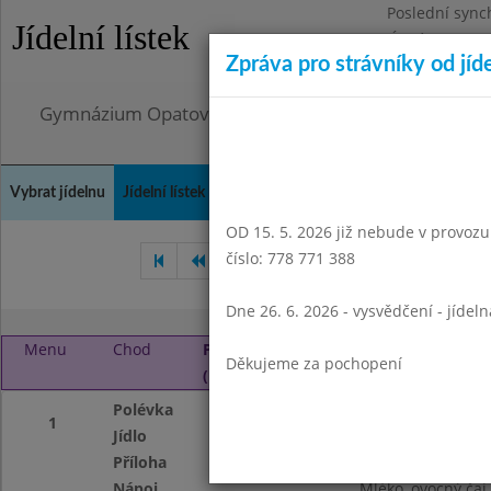
Poslední sync
Jídelní lístek
Úterý 4.8.2026
Zpráva pro strávníky od jíd
Omezení obje
Gymnázium Opatov, Praha 4, Konstantinova 1500
Vybrat jídelnu
Jídelní lístek
Historie
Kontakty a informace
Doch
OD 15. 5. 2026 již nebude v provozu t
číslo: 778 771 388
Únor 2019
Březen 2019
Dne 26. 6. 2026 - vysvědčení - jídel
Menu
Chod
Pondělí 1. 4. 2019
Děkujeme za pochopení
(11:45 - 14:45)
Polévka
Česneková s bra
1
Jídlo
Vepřové rizoto
Příloha
Strouhaný sýr, ky
Nápoj
Mléko, ovocný ča