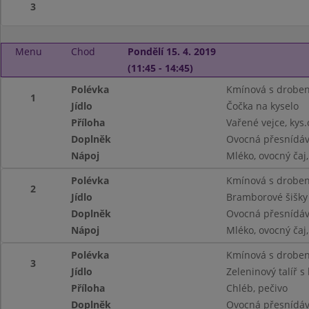
3
Menu
Chod
Pondělí 15. 4. 2019
(11:45 - 14:45)
Polévka
Kmínová s drobe
1
Jídlo
Čočka na kyselo
Příloha
Vařené vejce, kys.
Doplněk
Ovocná přesnídá
Nápoj
Mléko, ovocný ča
Polévka
Kmínová s drobe
2
Jídlo
Bramborové šišk
Doplněk
Ovocná přesnídá
Nápoj
Mléko, ovocný ča
Polévka
Kmínová s drobe
3
Jídlo
Zeleninový talíř 
Příloha
Chléb, pečivo
Doplněk
Ovocná přesnídá