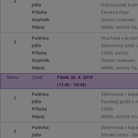
2
Jídlo
Francouzské bra
Příloha
Červená řepa
Doplněk
Domácí makovec
Nápoj
Mléko, ovocný ča
Polévka
Hrachová s kruto
3
Jídlo
Zeleninový salát 
Příloha
Chléb, pečivo
Doplněk
Domácí makovec
Nápoj
Mléko, ovocný ča
Menu
Chod
Pátek 26. 4. 2019
(11:45 - 14:45)
Polévka
Zeleninová s kap
1
Jídlo
Fazolový guláš s
Příloha
Chléb
Nápoj
Mléko, ovocný siru
Polévka
Zeleninová s kap
2
Jídlo
Srbské rizoto - D