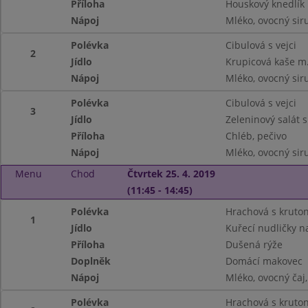
Příloha
Houskový knedlík
Nápoj
Mléko, ovocný siru
Polévka
Cibulová s vejci
2
Jídlo
Krupicová kaše 
Nápoj
Mléko, ovocný siru
Polévka
Cibulová s vejci
3
Jídlo
Zeleninový salát
Příloha
Chléb, pečivo
Nápoj
Mléko, ovocný siru
Menu
Chod
Čtvrtek 25. 4. 2019
(11:45 - 14:45)
Polévka
Hrachová s kruto
1
Jídlo
Kuřecí nudličky na
Příloha
Dušená rýže
Doplněk
Domácí makovec
Nápoj
Mléko, ovocný ča
Polévka
Hrachová s kruto