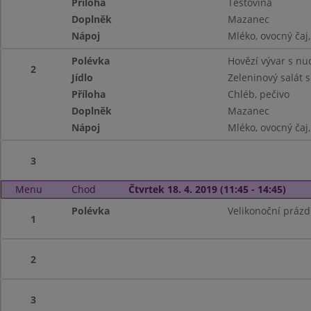
Příloha
Těstovina
Doplněk
Mazanec
Nápoj
Mléko, ovocný ča
Polévka
Hovězí vývar s nu
2
Jídlo
Zeleninový salát
Příloha
Chléb, pečivo
Doplněk
Mazanec
Nápoj
Mléko, ovocný ča
3
Menu
Chod
Čtvrtek 18. 4. 2019 (11:45 - 14:45)
Polévka
Velikonoční prázd
1
2
3