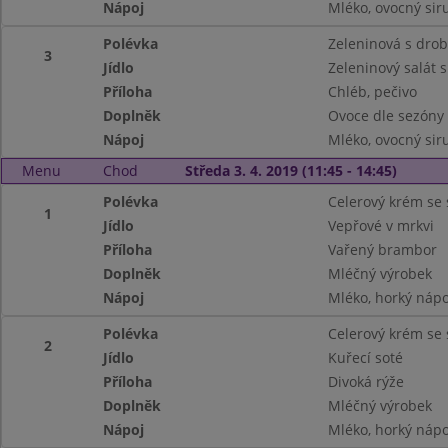
Nápoj
Mléko, ovocný siru
Polévka
Zeleninová s drob
3
Jídlo
Zeleninový salát 
Příloha
Chléb, pečivo
Doplněk
Ovoce dle sezóny
Nápoj
Mléko, ovocný siru
Menu
Chod
Středa 3. 4. 2019 (11:45 - 14:45)
Polévka
Celerový krém s
1
Jídlo
Vepřové v mrkvi
Příloha
Vařený brambor
Doplněk
Mléčný výrobek
Nápoj
Mléko, horký nápo
Polévka
Celerový krém s
2
Jídlo
Kuřecí soté
Příloha
Divoká rýže
Doplněk
Mléčný výrobek
Nápoj
Mléko, horký nápo