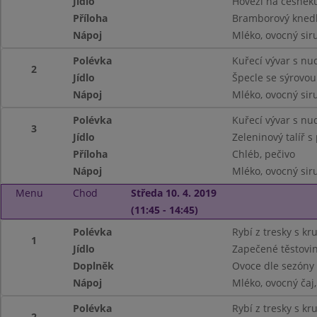
Jídlo
Hovězí na česnek
Příloha
Bramborový knedl
Nápoj
Mléko, ovocný siru
Polévka
Kuřecí vývar s nu
2
Jídlo
Špecle se sýrovo
Nápoj
Mléko, ovocný siru
Polévka
Kuřecí vývar s nu
3
Jídlo
Zeleninový talíř 
Příloha
Chléb, pečivo
Nápoj
Mléko, ovocný siru
Menu
Chod
Středa 10. 4. 2019
(11:45 - 14:45)
Polévka
Rybí z tresky s kr
1
Jídlo
Zapečené těstovi
Doplněk
Ovoce dle sezóny
Nápoj
Mléko, ovocný ča
Polévka
Rybí z tresky s kr
2