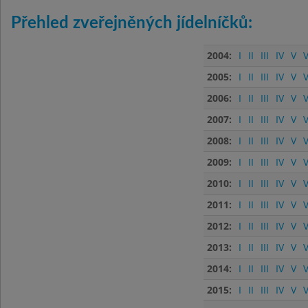
Přehled zveřejněných jídelníčků:
2004:
I
II
III
IV
V
V
2005:
I
II
III
IV
V
V
2006:
I
II
III
IV
V
V
2007:
I
II
III
IV
V
V
2008:
I
II
III
IV
V
V
2009:
I
II
III
IV
V
V
2010:
I
II
III
IV
V
V
2011:
I
II
III
IV
V
V
2012:
I
II
III
IV
V
V
2013:
I
II
III
IV
V
V
2014:
I
II
III
IV
V
V
2015:
I
II
III
IV
V
V