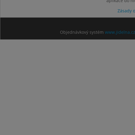
aplikace do n
Zásady 
Objednávkový systém
www.jidelna.c