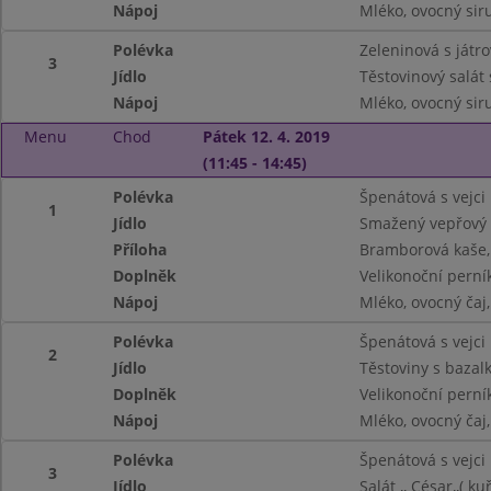
Nápoj
Mléko, ovocný siru
Polévka
Zeleninová s játr
3
Jídlo
Těstovinový salát
Nápoj
Mléko, ovocný siru
Menu
Chod
Pátek 12. 4. 2019
(11:45 - 14:45)
Polévka
Špenátová s vejci
1
Jídlo
Smažený vepřový 
Příloha
Bramborová kaše,
Doplněk
Velikonoční perní
Nápoj
Mléko, ovocný ča
Polévka
Špenátová s vejci
2
Jídlo
Těstoviny s baza
Doplněk
Velikonoční perní
Nápoj
Mléko, ovocný ča
Polévka
Špenátová s vejci
3
Jídlo
Salát ,, César,,( k