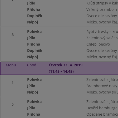
Jídlo
Krůtí stripsy v k
Příloha
Vařený brambor m
Doplněk
Ovoce dle sezóny
Nápoj
Mléko, ovocný ča
Polévka
Rybí z tresky s kr
3
Jídlo
Zeleninový salát 
Příloha
Chléb, pečivo
Doplněk
Ovoce dle sezóny
Nápoj
Mléko, ovocný ča
Menu
Chod
Čtvrtek 11. 4. 2019
(11:45 - 14:45)
Polévka
Zeleninová s játr
1
Jídlo
Bramborové noky 
Nápoj
Mléko, ovocný siru
Polévka
Zeleninová s játr
2
Jídlo
Hovězí hamburger
Příloha
Opečené brambo