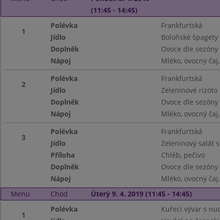
(11:45 - 14:45)
Polévka
Frankfurtská
1
Jídlo
Boloňské špagety
Doplněk
Ovoce dle sezóny
Nápoj
Mléko, ovocný ča
Polévka
Frankfurtská
2
Jídlo
Zeleninové rizot
Doplněk
Ovoce dle sezóny
Nápoj
Mléko, ovocný ča
Polévka
Frankfurtská
3
Jídlo
Zeleninový salát 
Příloha
Chléb, pečivo
Doplněk
Ovoce dle sezóny
Nápoj
Mléko, ovocný ča
Menu
Chod
Úterý 9. 4. 2019 (11:45 - 14:45)
Polévka
Kuřecí vývar s nu
1