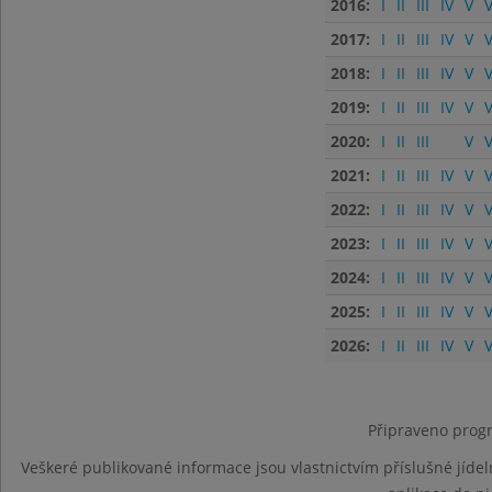
2016:
I
II
III
IV
V
V
2017:
I
II
III
IV
V
V
2018:
I
II
III
IV
V
V
2019:
I
II
III
IV
V
V
2020:
I
II
III
V
V
2021:
I
II
III
IV
V
V
2022:
I
II
III
IV
V
V
2023:
I
II
III
IV
V
V
2024:
I
II
III
IV
V
V
2025:
I
II
III
IV
V
V
2026:
I
II
III
IV
V
V
Připraveno progr
Veškeré publikované informace jsou vlastnictvím příslušné jídel