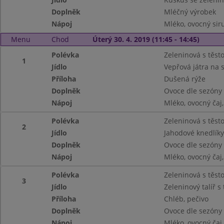
Doplněk
Mléčný výrobek
Nápoj
Mléko, ovocný siru
Menu
Chod
Úterý 30. 4. 2019 (11:45 - 14:45)
Polévka
Zeleninová s těst
1
Jídlo
Vepřová játra na 
Příloha
Dušená rýže
Doplněk
Ovoce dle sezóny
Nápoj
Mléko, ovocný ča
Polévka
Zeleninová s těst
2
Jídlo
Jahodové knedlík
Doplněk
Ovoce dle sezóny
Nápoj
Mléko, ovocný ča
Polévka
Zeleninová s těst
3
Jídlo
Zeleninový talíř 
Příloha
Chléb, pečivo
Doplněk
Ovoce dle sezóny
Nápoj
Mléko, ovocný ča