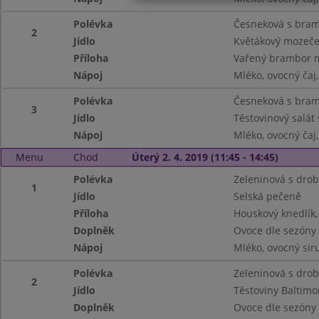
Polévka
Česneková s bra
2
Jídlo
Květákový mozeč
Příloha
Vařený brambor 
Nápoj
Mléko, ovocný ča
Polévka
Česneková s bra
3
Jídlo
Těstovinový salát
Nápoj
Mléko, ovocný ča
Menu
Chod
Úterý 2. 4. 2019 (11:45 - 14:45)
Polévka
Zeleninová s drob
1
Jídlo
Selská pečeně
Příloha
Houskový knedlík, 
Doplněk
Ovoce dle sezóny
Nápoj
Mléko, ovocný siru
Polévka
Zeleninová s drob
2
Jídlo
Těstoviny Baltimo
Doplněk
Ovoce dle sezóny