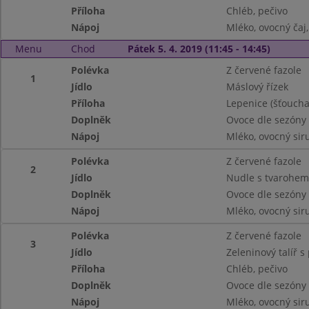
Příloha
Chléb, pečivo
Nápoj
Mléko, ovocný ča
Menu
Chod
Pátek 5. 4. 2019 (11:45 - 14:45)
Polévka
Z červené fazole
1
Jídlo
Máslový řízek
Příloha
Lepenice (šťouch
Doplněk
Ovoce dle sezóny
Nápoj
Mléko, ovocný siru
Polévka
Z červené fazole
2
Jídlo
Nudle s tvarohe
Doplněk
Ovoce dle sezóny
Nápoj
Mléko, ovocný siru
Polévka
Z červené fazole
3
Jídlo
Zeleninový talíř 
Příloha
Chléb, pečivo
Doplněk
Ovoce dle sezóny
Nápoj
Mléko, ovocný siru