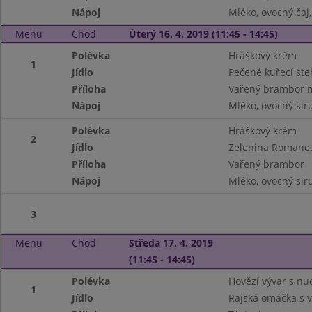
Nápoj
Mléko, ovocný ča
Menu
Chod
Úterý 16. 4. 2019 (11:45 - 14:45)
Polévka
Hráškový krém
1
Jídlo
Pečené kuřecí st
Příloha
Vařený brambor 
Nápoj
Mléko, ovocný siru
Polévka
Hráškový krém
2
Jídlo
Zelenina Romane
Příloha
Vařený brambor
Nápoj
Mléko, ovocný siru
3
Menu
Chod
Středa 17. 4. 2019
(11:45 - 14:45)
Polévka
Hovězí vývar s nu
1
Jídlo
Rajská omáčka s