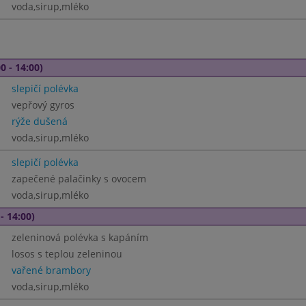
voda,sirup,mléko
0 - 14:00)
slepičí polévka
vepřový gyros
rýže dušená
voda,sirup,mléko
slepičí polévka
zapečené palačinky s ovocem
voda,sirup,mléko
- 14:00)
zeleninová polévka s kapáním
losos s teplou zeleninou
vařené brambory
voda,sirup,mléko