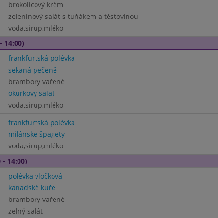
brokolicový krém
zeleninový salát s tuňákem a těstovinou
voda,sirup,mléko
- 14:00)
frankfurtská polévka
sekaná pečeně
brambory vařené
okurkový salát
voda,sirup,mléko
frankfurtská polévka
milánské špagety
voda,sirup,mléko
 - 14:00)
polévka vločková
kanadské kuře
brambory vařené
zelný salát