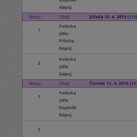
Nápoj
Menu
Chod
Středa 10. 4. 2019 (11:0
Polévka
1
Jídlo
Příloha
Nápoj
Polévka
2
Jídlo
Nápoj
Menu
Chod
Čtvrtek 11. 4. 2019 (11:
Polévka
1
Jídlo
Doplněk
Nápoj
2