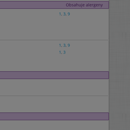
Obsahuje alergeny
1
,
3
,
9
1
,
3
,
9
1
,
3