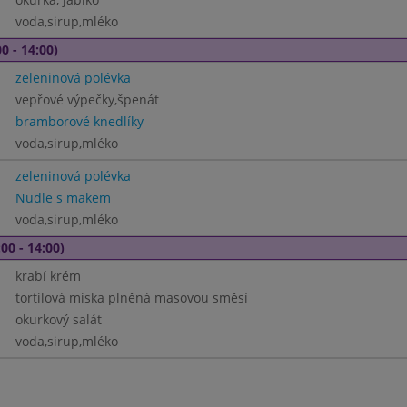
voda,sirup,mléko
0 - 14:00)
zeleninová polévka
vepřové výpečky,špenát
bramborové knedlíky
voda,sirup,mléko
zeleninová polévka
Nudle s makem
voda,sirup,mléko
00 - 14:00)
krabí krém
tortilová miska plněná masovou směsí
okurkový salát
voda,sirup,mléko