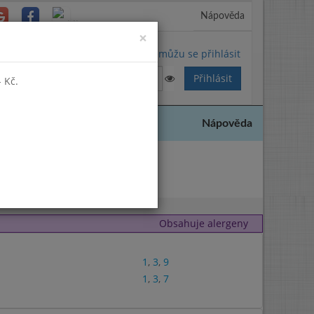
Nápověda
Close
×
Nemůžu se přihlásit
 Kč.
Nápověda
2019
Obsahuje alergeny
1
,
3
,
9
1
,
3
,
7