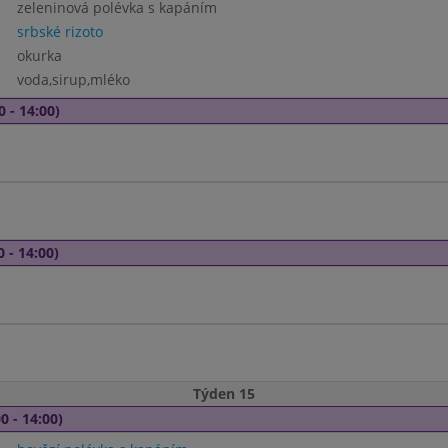
zeleninová polévka s kapáním
srbské rizoto
okurka
voda,sirup,mléko
0 - 14:00)
0 - 14:00)
Týden 15
0 - 14:00)