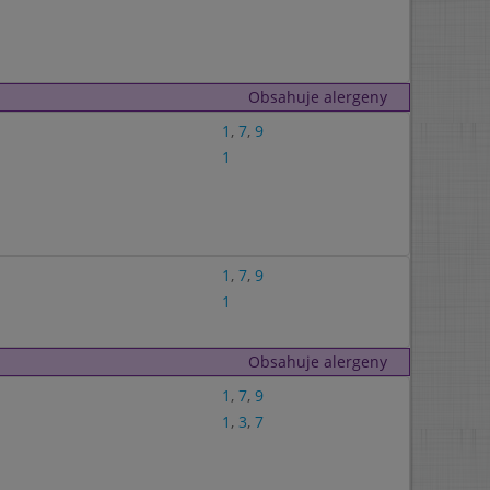
Obsahuje alergeny
1
,
7
,
9
1
1
,
7
,
9
1
Obsahuje alergeny
1
,
7
,
9
1
,
3
,
7