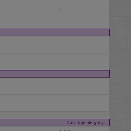
3
Obsahuje alergeny