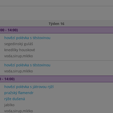
Týden 16
00 - 14:00)
hovězí polévka s těstovinou
segedinský guláš
knedlíky houskové
voda,sirup,mléko
hovězí polévka s těstovinou
voda,sirup,mléko
 - 14:00)
hovězí polévka s játrovou rýží
pražský flamendr
rýže dušená
jablko
voda,sirup,mléko