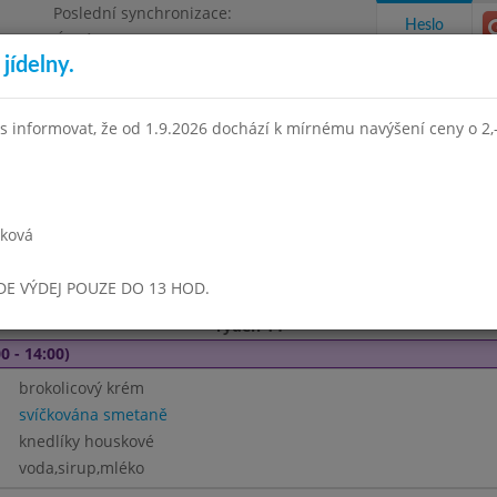
Poslední synchronizace:
Heslo
Úterý 21.7.2026 8:55
jídelny.
Omezení objednávek
e, Masarykova 450
s informovat, že od 1.9.2026 dochází k mírnému navýšení ceny o 2,-
takty a informace
Docházka
Aktivity
rková
r 2019
Březen 2019
Duben 2019
Květen 2019
Červen 
UDE VÝDEJ POUZE DO 13 HOD.
Týden 14
0 - 14:00)
brokolicový krém
svíčkována smetaně
knedlíky houskové
voda,sirup,mléko