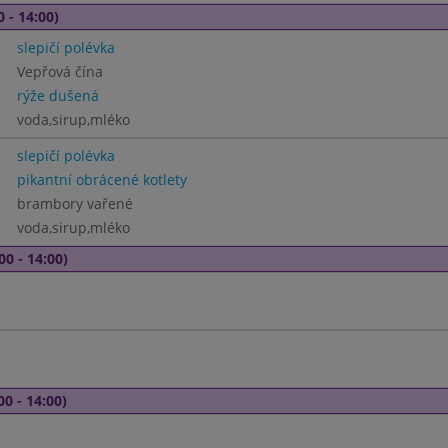
0 - 14:00)
slepičí polévka
Vepřová čína
rýže dušená
voda,sirup,mléko
slepičí polévka
pikantní obrácené kotlety
brambory vařené
voda,sirup,mléko
00 - 14:00)
00 - 14:00)