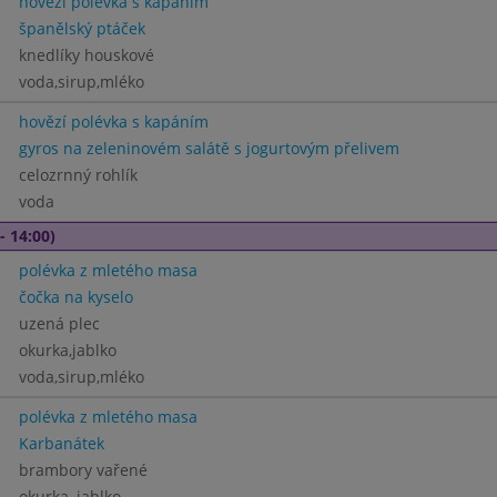
hovězí polévka s kapáním
španělský ptáček
knedlíky houskové
voda,sirup,mléko
hovězí polévka s kapáním
gyros na zeleninovém salátě s jogurtovým přelivem
celozrnný rohlík
voda
- 14:00)
polévka z mletého masa
čočka na kyselo
uzená plec
okurka,jablko
voda,sirup,mléko
polévka z mletého masa
Karbanátek
brambory vařené
okurka, jablko