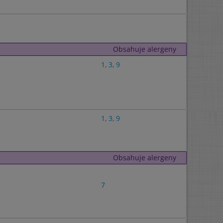
Obsahuje alergeny
1
,
3
,
9
1
,
3
,
9
Obsahuje alergeny
7