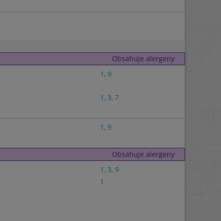
Obsahuje alergeny
1
,
9
1
,
3
,
7
1
,
9
Obsahuje alergeny
1
,
3
,
9
1