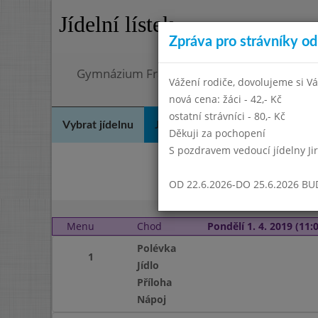
Jídelní lístek
Zpráva pro strávníky od 
Gymnázium Františka Palackého, Neratovic
Vážení rodiče, dovolujeme si Vá
nová cena: žáci - 42,- Kč
ostatní strávníci - 80,- Kč
Vybrat jídelnu
Jídelní lístek
Historie
Kon
Děkuji za pochopení
S pozdravem vedoucí jídelny Ji
Úno
OD 22.6.2026-DO 25.6.2026 B
Menu
Chod
Pondělí 1. 4. 2019 (11:0
Polévka
1
Jídlo
Příloha
Nápoj