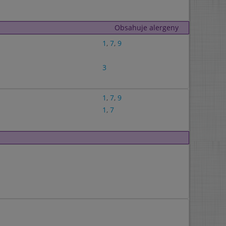
Obsahuje alergeny
1
,
7
,
9
3
1
,
7
,
9
1
,
7