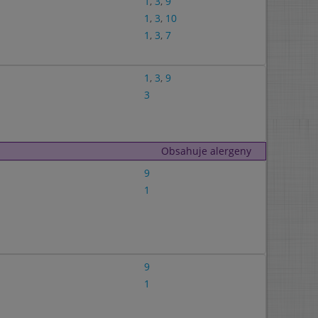
1
,
3
,
9
1
,
3
,
10
1
,
3
,
7
1
,
3
,
9
3
Obsahuje alergeny
9
1
9
1