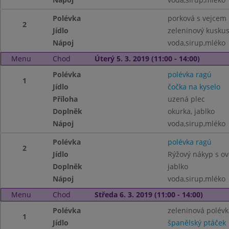
Polévka
porková s vejcem
2
Jídlo
zeleninový kuskus
Nápoj
voda,sirup,mléko
Menu
Chod
Úterý 5. 3. 2019 (11:00 - 14:00)
Polévka
polévka ragú
1
Jídlo
čočka na kyselo
Příloha
uzená plec
Doplněk
okurka, jablko
Nápoj
voda,sirup,mléko
Polévka
polévka ragú
2
Jídlo
Rýžový nákyp s o
Doplněk
jablko
Nápoj
voda,sirup,mléko
Menu
Chod
Středa 6. 3. 2019 (11:00 - 14:00)
Polévka
zeleninová polév
1
Jídlo
španělský ptáček