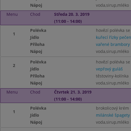
Nápoj
voda,sirup,mléko
Menu
Chod
Středa 20. 3. 2019
(11:00 - 14:00)
Polévka
hovězí polévka s
1
Jídlo
kuřecí řízky peče
Příloha
vařené brambory
Nápoj
voda,sirup,mléko
Polévka
hovězí polévka s
2
Jídlo
vepřový guláš
Příloha
těstoviny-kolínka
Nápoj
voda,sirup,mléko
Menu
Chod
Čtvrtek 21. 3. 2019
(11:00 - 14:00)
Polévka
brokolicový krém
1
Jídlo
milánské špagety
Nápoj
voda,sirup,mléko