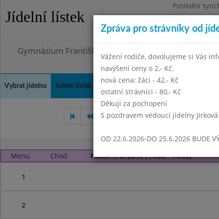
Poslední sync
Jídelní lístek
Úterý 21.7.202
Zpráva pro strávníky od jíd
Omezení obje
Gymnázium Františka Palackého, Neratovice, Masar
Vážení rodiče, dovolujeme si Vás in
navýšení ceny o 2,- Kč.
nová cena: žáci - 42,- Kč
Vybrat jídelnu
Jídelní lístek
Historie
Kontakty a informace
Doch
ostatní strávníci - 80,- Kč
Děkuji za pochopení
S pozdravem vedoucí jídelny Jirková
Leden 2019
Únor 2019
OD 22.6.2026-DO 25.6.2026 BUDE V
Menu
Chod
Pátek 1. 3. 2019 (11:00 - 14:00)
1
2