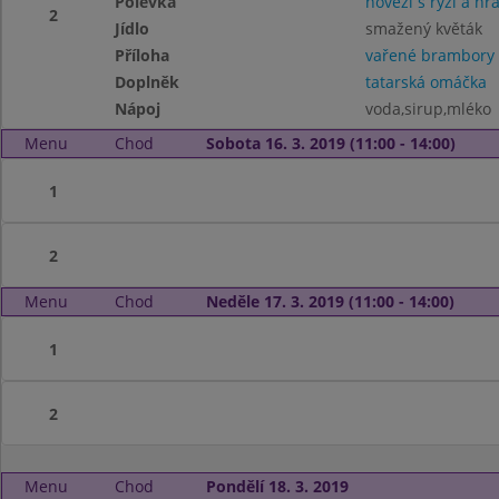
Polévka
hovězí s rýží a hr
2
Jídlo
smažený květák
Příloha
vařené brambory
Doplněk
tatarská omáčka
Nápoj
voda,sirup,mléko
Menu
Chod
Sobota 16. 3. 2019 (11:00 - 14:00)
1
2
Menu
Chod
Neděle 17. 3. 2019 (11:00 - 14:00)
1
2
Menu
Chod
Pondělí 18. 3. 2019