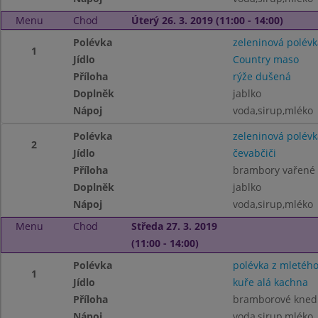
Menu
Chod
Úterý 26. 3. 2019 (11:00 - 14:00)
Polévka
zeleninová polévk
1
Jídlo
Country maso
Příloha
rýže dušená
Doplněk
jablko
Nápoj
voda,sirup,mléko
Polévka
zeleninová polévk
2
Jídlo
čevabčiči
Příloha
brambory vařené
Doplněk
jablko
Nápoj
voda,sirup,mléko
Menu
Chod
Středa 27. 3. 2019
(11:00 - 14:00)
Polévka
polévka z mletéh
1
Jídlo
kuře alá kachna
Příloha
bramborové knedlí
Nápoj
voda,sirup,mléko