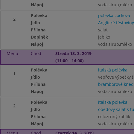
Nápoj
voda,sirup,mléko
Polévka
polévka čočková
2
Jídlo
Anglické těstovi
Příloha
salát
Doplněk
jablko
Nápoj
voda,sirup,mléko
Menu
Chod
Středa 13. 3. 2019
(11:00 - 14:00)
Polévka
italská polévka
1
Jídlo
vepřové výpečky,
Příloha
bramborové knedl
Nápoj
voda,sirup,mléko
Polévka
italská polévka
2
Jídlo
obědový salát s 
Příloha
celozrnný rohlík
Nápoj
voda,sirup,mléko
Menu
Chod
Čtvrtek 14. 3. 2019