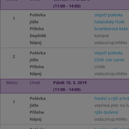
(11:00 - 14:00)
Polévka
slepičí polévka
1
Jídlo
holandský řízek
Příloha
bramborová kaše
Doplněk
kompot
Nápoj
voda,sirup,mléko
Polévka
slepičí polévka
2
Jídlo
Chilli con carne
Příloha
chléb
Nápoj
voda,sirup,mléko
Menu
Chod
Pátek 15. 3. 2019
(11:00 - 14:00)
Polévka
hovězí s rýží a hr
1
Jídlo
vepřová plec na 
Příloha
rýže dušená
Nápoj
voda,sirup,mléko