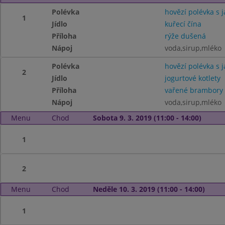
Polévka
hovězí polévka s j
1
Jídlo
kuřecí čína
Příloha
rýže dušená
Nápoj
voda,sirup,mléko
Polévka
hovězí polévka s j
2
Jídlo
jogurtové kotlety
Příloha
vařené brambory
Nápoj
voda,sirup,mléko
Menu
Chod
Sobota 9. 3. 2019 (11:00 - 14:00)
1
2
Menu
Chod
Neděle 10. 3. 2019 (11:00 - 14:00)
1