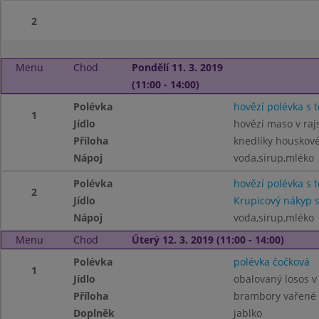
2
Menu
Chod
Pondělí 11. 3. 2019
(11:00 - 14:00)
Polévka
hovězí polévka s 
1
Jídlo
hovězí maso v ra
Příloha
knedlíky houskov
Nápoj
voda,sirup,mléko
Polévka
hovězí polévka s 
2
Jídlo
Krupicový nákyp s
Nápoj
voda,sirup,mléko
Menu
Chod
Úterý 12. 3. 2019 (11:00 - 14:00)
Polévka
polévka čočková
1
Jídlo
obalovaný losos 
Příloha
brambory vařené
Doplněk
jablko