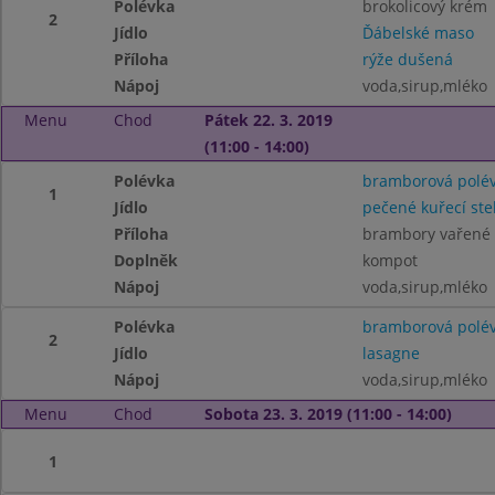
Polévka
brokolicový krém
2
Jídlo
Ďábelské maso
Příloha
rýže dušená
Nápoj
voda,sirup,mléko
Menu
Chod
Pátek 22. 3. 2019
(11:00 - 14:00)
Polévka
bramborová polé
1
Jídlo
pečené kuřecí st
Příloha
brambory vařené
Doplněk
kompot
Nápoj
voda,sirup,mléko
Polévka
bramborová polé
2
Jídlo
lasagne
Nápoj
voda,sirup,mléko
Menu
Chod
Sobota 23. 3. 2019 (11:00 - 14:00)
1