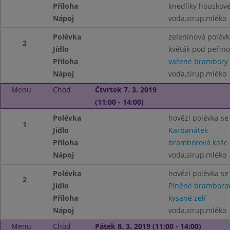
Příloha
knedlíky houskov
Nápoj
voda,sirup,mléko
Polévka
zeleninová polév
2
Jídlo
květák pod peřin
Příloha
vařené brambory
Nápoj
voda,sirup,mléko
Menu
Chod
Čtvrtek 7. 3. 2019
(11:00 - 14:00)
Polévka
hovězí polévka s
1
Jídlo
Karbanátek
Příloha
bramborová kaše
Nápoj
voda,sirup,mléko
Polévka
hovězí polévka s
2
Jídlo
Plněné bramborov
Příloha
kysané zelí
Nápoj
voda,sirup,mléko
Menu
Chod
Pátek 8. 3. 2019 (11:00 - 14:00)