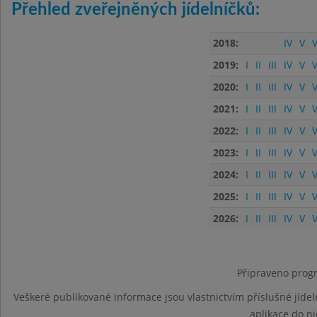
Přehled zveřejněných jídelníčků:
2018:
IV
V
V
2019:
I
II
III
IV
V
V
2020:
I
II
III
IV
V
V
2021:
I
II
III
IV
V
V
2022:
I
II
III
IV
V
V
2023:
I
II
III
IV
V
V
2024:
I
II
III
IV
V
V
2025:
I
II
III
IV
V
V
2026:
I
II
III
IV
V
V
Připraveno progr
Veškeré publikované informace jsou vlastnictvím příslušné jídel
aplikace do n