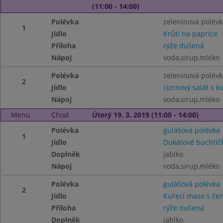
(11:00 - 14:00)
Polévka
zeleninová polév
1
Jídlo
Krůtí na paprice
Příloha
rýže dušená
Nápoj
voda,sirup,mléko
Polévka
zeleninová polév
2
Jídlo
cizrnový salát s
Nápoj
voda,sirup,mléko
Menu
Chod
Úterý 19. 3. 2019 (11:00 - 14:00)
Polévka
gulášová polévka
1
Jídlo
Dukátové buchtič
Doplněk
jablko
Nápoj
voda,sirup,mléko
Polévka
gulášová polévka
2
Jídlo
Kuřecí maso s čer
Příloha
rýže dušená
Doplněk
jablko