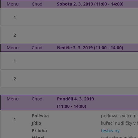
Menu
Chod
Sobota 2. 3. 2019 (11:00 - 14:00)
1
2
Menu
Chod
Neděle 3. 3. 2019 (11:00 - 14:00)
1
2
Menu
Chod
Pondělí 4. 3. 2019
(11:00 - 14:00)
Polévka
porková s vejcem
1
Jídlo
kuřecí nudličky v
Příloha
těstoviny
Nápoj
voda,sirup,mléko