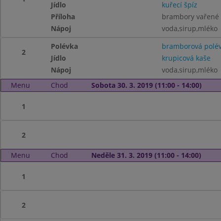
Jídlo
kuřecí špíz
Příloha
brambory vařené
Nápoj
voda,sirup,mléko
Polévka
bramborová polé
2
Jídlo
krupicová kaše
Nápoj
voda,sirup,mléko
Menu
Chod
Sobota 30. 3. 2019 (11:00 - 14:00)
1
2
Menu
Chod
Neděle 31. 3. 2019 (11:00 - 14:00)
1
2