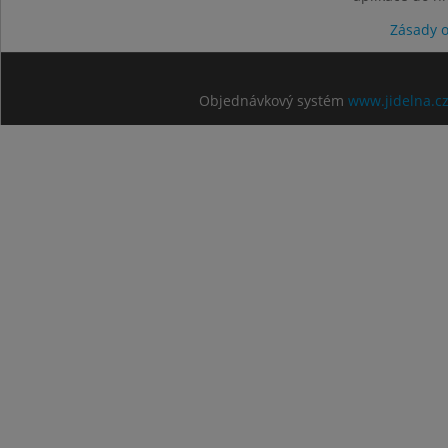
Zásady 
Objednávkový systém
www.jidelna.c