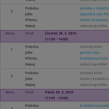
Polévka
polévka z mletéh
2
Jídlo
zapečené rybí file
Příloha
vařené brambory
Nápoj
voda,sirup,mléko
Menu
Chod
Čtvrtek 28. 3. 2019
(11:00 - 14:00)
Polévka
mrkvový krém
1
Jídlo
gordon bleu
Příloha
bramborová kaše
Nápoj
voda,sirup,mléko
Polévka
mrkvový krém
2
Jídlo
Fusilli s brokolic
Nápoj
voda,sirup,mléko
Menu
Chod
Pátek 29. 3. 2019
(11:00 - 14:00)
Polévka
bramborová polé
1