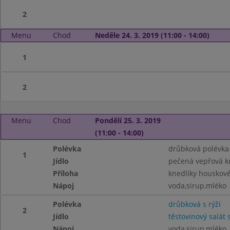
2
Menu
Chod
Neděle 24. 3. 2019 (11:00 - 14:00)
1
2
Menu
Chod
Pondělí 25. 3. 2019
(11:00 - 14:00)
Polévka
drůbková polévka
1
Jídlo
pečená vepřová k
Příloha
knedlíky houskové
Nápoj
voda,sirup,mléko
Polévka
drůbková s rýží
2
Jídlo
těstovinový salá
Nápoj
voda,sirup,mléko