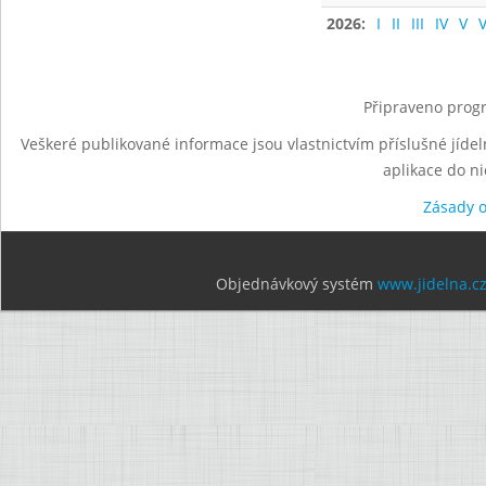
2026:
I
II
III
IV
V
V
Připraveno progr
Veškeré publikované informace jsou vlastnictvím příslušné jídel
aplikace do n
Zásady 
Objednávkový systém
www.jidelna.c