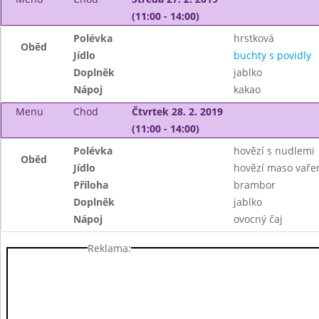
(11:00 - 14:00)
Polévka
hrstková
Oběd
Jídlo
buchty s povidly
Doplněk
jablko
Nápoj
kakao
Menu
Chod
Čtvrtek 28. 2. 2019
(11:00 - 14:00)
Polévka
hovězí s nudlemi
Oběd
Jídlo
hovězí maso vaře
Příloha
brambor
Doplněk
jablko
Nápoj
ovocný čaj
Reklama: