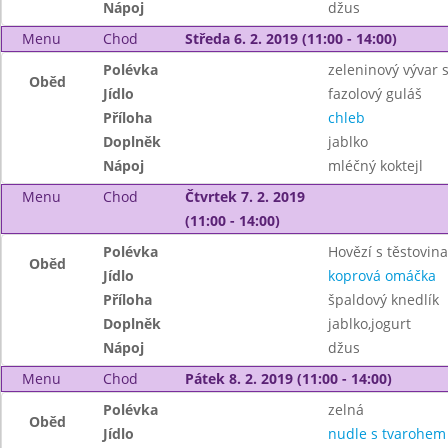
Nápoj
džus
Menu
Chod
Středa 6. 2. 2019 (11:00 - 14:00)
Polévka
zeleninový vývar
Oběd
Jídlo
fazolový guláš
Příloha
chleb
Doplněk
jablko
Nápoj
mléčný koktejl
Menu
Chod
Čtvrtek 7. 2. 2019
(11:00 - 14:00)
Polévka
Hovězí s těstovin
Oběd
Jídlo
koprová omáčka
Příloha
špaldový knedlík
Doplněk
jablko,jogurt
Nápoj
džus
Menu
Chod
Pátek 8. 2. 2019 (11:00 - 14:00)
Polévka
zelná
Oběd
Jídlo
nudle s tvarohem