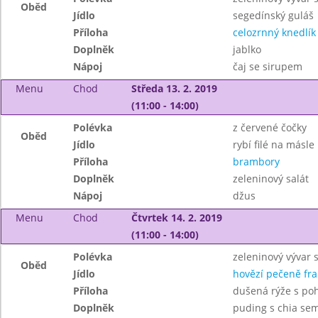
Oběd
Jídlo
segedínský guláš
Příloha
celozrnný knedlík 
Doplněk
jablko
Nápoj
čaj se sirupem
Menu
Chod
Středa 13. 2. 2019
(11:00 - 14:00)
Polévka
z červené čočky
Oběd
Jídlo
rybí filé na másle
Příloha
brambory
Doplněk
zeleninový salát
Nápoj
džus
Menu
Chod
Čtvrtek 14. 2. 2019
(11:00 - 14:00)
Polévka
zeleninový vývar s
Oběd
Jídlo
hovězí pečeně fra
Příloha
dušená rýže s po
Doplněk
puding s chia se