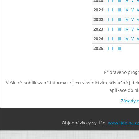
2020:
I
II
III
IV
V
V
2021:
I
II
III
IV
V
V
2022:
I
II
III
IV
V
V
2023:
I
II
III
IV
V
V
2024:
I
II
III
IV
V
V
2025:
I
II
III
Připraveno progr
Veškeré publikované informace jsou vlastnictvím příslušné jídel
aplikace do n
Zásady 
Objednávkový systém
www.jidelna.c