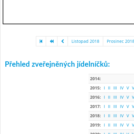
Listopad 2018
Prosinec 201
Přehled zveřejněných jídelníčků:
2014:
2015:
I
II
III
IV
V
V
2016:
I
II
III
IV
V
V
2017:
I
II
III
IV
V
V
2018:
I
II
III
IV
V
V
2019:
I
II
III
IV
V
V