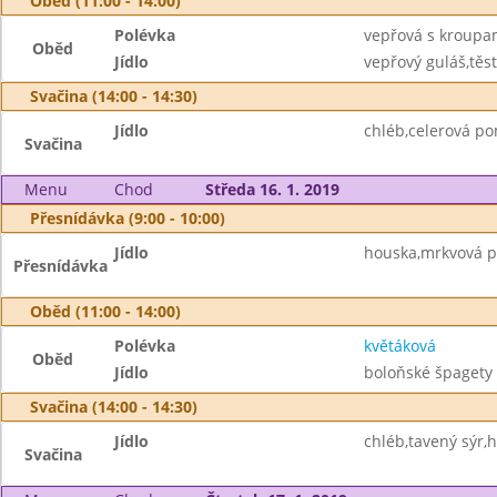
Oběd (11:00 - 14:00)
Polévka
vepřová s kroupa
Oběd
Jídlo
vepřový guláš,těst
Svačina (14:00 - 14:30)
Jídlo
chléb,celerová p
Svačina
Menu
Chod
Středa 16. 1. 2019
Přesnídávka (9:00 - 10:00)
Jídlo
houska,mrkvová p
Přesnídávka
Oběd (11:00 - 14:00)
Polévka
květáková
Oběd
Jídlo
boloňské špagety 
Svačina (14:00 - 14:30)
Jídlo
chléb,tavený sýr,
Svačina