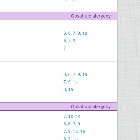
Obsahuje alergeny
3
,
6
,
7
,
9
,
1a
6
,
7
,
9
7
3
,
6
,
7
,
9
,
1a
7
,
9
,
1a
3
,
1a
Obsahuje alergeny
7
,
1b
,
1c
3
,
6
,
7
,
9
7
,
9
,
12
,
1a
3
,
7
,
1a