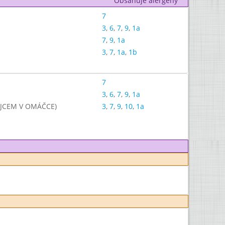
Obsahuje alergeny
7
3
,
6
,
7
,
9
,
1a
7
,
9
,
1a
3
,
7
,
1a
,
1b
7
3
,
6
,
7
,
9
,
1a
EJCEM V OMÁČCE)
3
,
7
,
9
,
10
,
1a