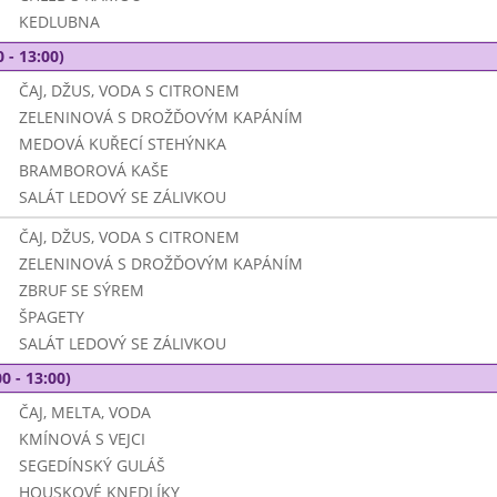
KEDLUBNA
 - 13:00)
ČAJ, DŽUS, VODA S CITRONEM
ZELENINOVÁ S DROŽĎOVÝM KAPÁNÍM
MEDOVÁ KUŘECÍ STEHÝNKA
BRAMBOROVÁ KAŠE
SALÁT LEDOVÝ SE ZÁLIVKOU
ČAJ, DŽUS, VODA S CITRONEM
ZELENINOVÁ S DROŽĎOVÝM KAPÁNÍM
ZBRUF SE SÝREM
ŠPAGETY
SALÁT LEDOVÝ SE ZÁLIVKOU
0 - 13:00)
ČAJ, MELTA, VODA
KMÍNOVÁ S VEJCI
SEGEDÍNSKÝ GULÁŠ
HOUSKOVÉ KNEDLÍKY