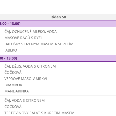
Týden 50
1:00 - 13:00)
ČAJ, OCHUCENÉ MLÉKO, VODA
MASOVÉ RAGŮ S RÝŽÍ
HALUŠKY S UZENÝM MASEM A SE ZELÍM
JABLKO
00 - 13:00)
ČAJ, DŽUS, VODA S CITRONEM
ČOČKOVÁ
VEPŘOVÉ MASO V MRKVI
BRAMBOR
MANDARINKA
ČAJ, VODA S CITRONEM
ČOČKOVÁ
TĚSTOVINOVÝ SALÁT S KUŘECÍM MASEM