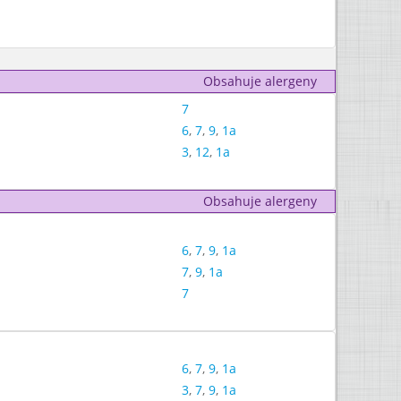
Obsahuje alergeny
7
6
,
7
,
9
,
1a
3
,
12
,
1a
Obsahuje alergeny
6
,
7
,
9
,
1a
7
,
9
,
1a
7
6
,
7
,
9
,
1a
3
,
7
,
9
,
1a