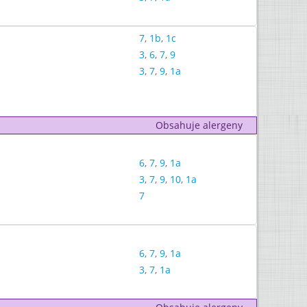
7
,
1b
,
1c
3
,
6
,
7
,
9
3
,
7
,
9
,
1a
Obsahuje alergeny
6
,
7
,
9
,
1a
3
,
7
,
9
,
10
,
1a
7
6
,
7
,
9
,
1a
3
,
7
,
1a