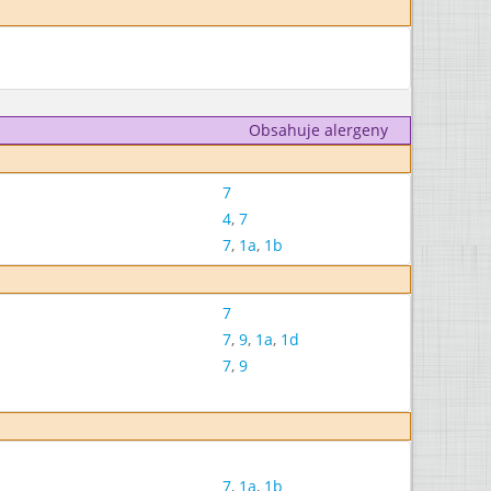
Obsahuje alergeny
7
4
,
7
7
,
1a
,
1b
7
7
,
9
,
1a
,
1d
7
,
9
7
,
1a
,
1b