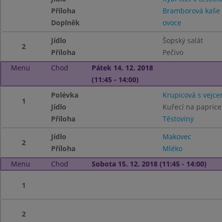
Příloha
Bramborová kaše
Doplněk
ovoce
Jídlo
Šopský salát
2
Příloha
Pečivo
Menu
Chod
Pátek 14. 12. 2018
(11:45 - 14:00)
Polévka
Krupicová s vejc
1
Jídlo
Kuřecí na paprice
Příloha
Těstoviny
Jídlo
Makovec
2
Příloha
Mléko
Menu
Chod
Sobota 15. 12. 2018 (11:45 - 14:00)
1
2