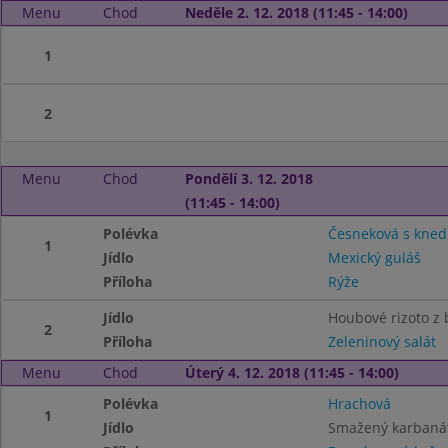
Menu
Chod
Neděle 2. 12. 2018 (11:45 - 14:00)
1
2
Menu
Chod
Pondělí 3. 12. 2018
(11:45 - 14:00)
Polévka
Česneková s knedl
1
Jídlo
Mexický guláš
Příloha
Rýže
Jídlo
Houbové rizoto z
2
Příloha
Zeleninový salát
Menu
Chod
Úterý 4. 12. 2018 (11:45 - 14:00)
Polévka
Hrachová
1
Jídlo
Smažený karbaná