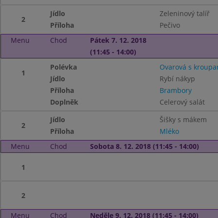
Jídlo
Zeleninový talíř
2
Příloha
Pečivo
Menu
Chod
Pátek 7. 12. 2018
(11:45 - 14:00)
Polévka
Ovarová s kroupa
1
Jídlo
Rybí nákyp
Příloha
Brambory
Doplněk
Celerový salát
Jídlo
Šišky s mákem
2
Příloha
Mléko
Menu
Chod
Sobota 8. 12. 2018 (11:45 - 14:00)
1
2
Menu
Chod
Neděle 9. 12. 2018 (11:45 - 14:00)