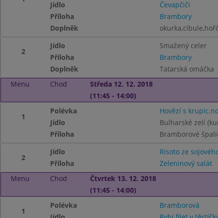
Jídlo
Čevapčiči
Příloha
Brambory
Doplněk
okurka,cibule,hoř
Jídlo
Smažený celer
2
Příloha
Brambory
Doplněk
Tatarská omáčka
Menu
Chod
Středa 12. 12. 2018
(11:45 - 14:00)
Polévka
Hovězí s krupic.n
1
Jídlo
Bulharské zelí (ku
Příloha
Bramborové špalí
Jídlo
Risoto ze sojovéh
2
Příloha
Zeleninový salát
Menu
Chod
Čtvrtek 13. 12. 2018
(11:45 - 14:00)
Polévka
Bramborová
1
Jídlo
Rybí filet v těstíčk