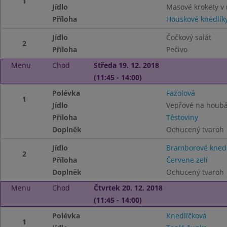
1
Jídlo
Masové krokety v 
Příloha
Houskové knedlík
Jídlo
Čočkový salát
2
Příloha
Pečivo
Menu
Chod
Středa 19. 12. 2018
(11:45 - 14:00)
Polévka
Fazolová
1
Jídlo
Vepřové na houb
Příloha
Těstoviny
Doplněk
Ochucený tvaroh
Jídlo
Bramborové knedl
2
Příloha
Červene zelí
Doplněk
Ochucený tvaroh
Menu
Chod
Čtvrtek 20. 12. 2018
(11:45 - 14:00)
Polévka
Knedlíčková
1