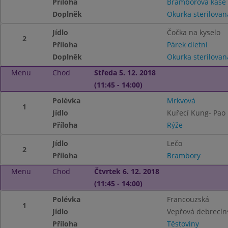
Příloha
Bramborová kaše
Doplněk
Okurka sterilovan
Jídlo
Čočka na kyselo
2
Příloha
Párek dietni
Doplněk
Okurka sterilovan
Menu
Chod
Středa 5. 12. 2018
(11:45 - 14:00)
Polévka
Mrkvová
1
Jídlo
Kuřecí Kung- Pao
Příloha
Rýže
Jídlo
Lečo
2
Příloha
Brambory
Menu
Chod
Čtvrtek 6. 12. 2018
(11:45 - 14:00)
Polévka
Francouzská
1
Jídlo
Vepřová debrecín
Příloha
Těstoviny