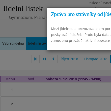
Poslední sync
Jídelní lístek
Úterý 12.5.202
Zpráva pro strávníky od jíd
Gymnázium, Praha 4, Budějovická 680
Mezi jídelnou a provozovatelem por
poskytování služeb. Proto byla dat
zamezeno provádět aktivní operace (
Vybrat jídelnu
Jídelní lístek
Historie
Kontakty a informace
Doch
Říjen 2018
Listopad 2018
Menu
Chod
Sobota 1. 12. 2018 (11:45 - 14:00)
1
2