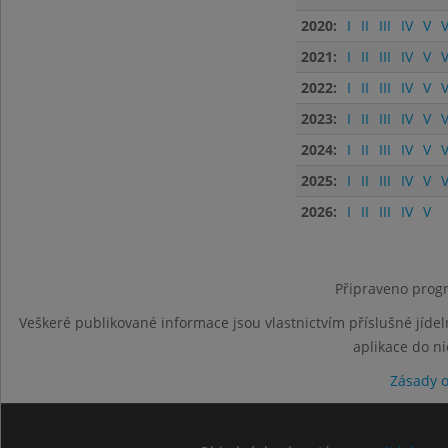
2020:
I
II
III
IV
V
V
2021:
I
II
III
IV
V
V
2022:
I
II
III
IV
V
V
2023:
I
II
III
IV
V
V
2024:
I
II
III
IV
V
V
2025:
I
II
III
IV
V
V
2026:
I
II
III
IV
V
Připraveno progr
Veškeré publikované informace jsou vlastnictvím příslušné jídel
aplikace do n
Zásady 