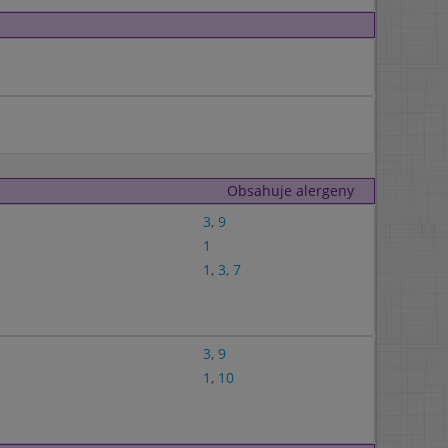
Obsahuje alergeny
3
,
9
1
1
,
3
,
7
3
,
9
1
,
10