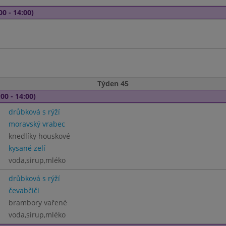
00 - 14:00)
Týden 45
00 - 14:00)
drůbková s rýží
moravský vrabec
knedlíky houskové
kysané zelí
voda,sirup,mléko
drůbková s rýží
čevabčiči
brambory vařené
voda,sirup,mléko