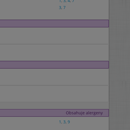
1
,
3
,
4
,
7
3
,
7
Obsahuje alergeny
1
,
3
,
9