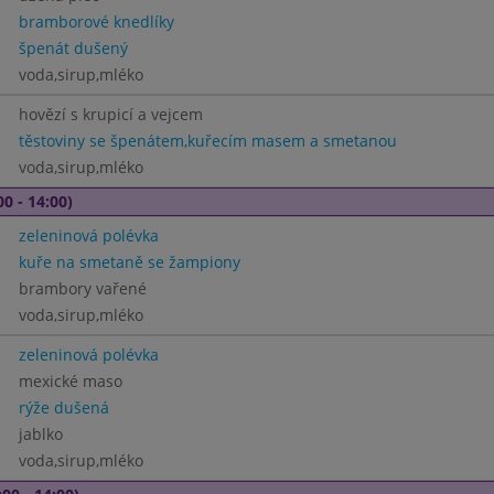
bramborové knedlíky
špenát dušený
voda,sirup,mléko
hovězí s krupicí a vejcem
těstoviny se špenátem,kuřecím masem a smetanou
voda,sirup,mléko
00 - 14:00)
zeleninová polévka
kuře na smetaně se žampiony
brambory vařené
voda,sirup,mléko
zeleninová polévka
mexické maso
rýže dušená
jablko
voda,sirup,mléko