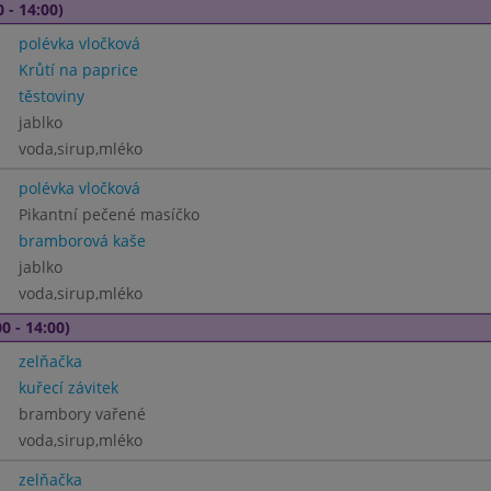
 - 14:00)
polévka vločková
Krůtí na paprice
těstoviny
jablko
voda,sirup,mléko
polévka vločková
Pikantní pečené masíčko
bramborová kaše
jablko
voda,sirup,mléko
0 - 14:00)
zelňačka
kuřecí závitek
brambory vařené
voda,sirup,mléko
zelňačka