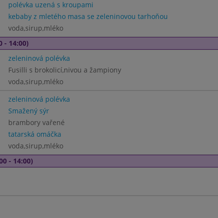
polévka uzená s kroupami
kebaby z mletého masa se zeleninovou tarhoňou
voda,sirup,mléko
0 - 14:00)
zeleninová polévka
Fusilli s brokolicí,nivou a žampiony
voda,sirup,mléko
zeleninová polévka
Smažený sýr
brambory vařené
tatarská omáčka
voda,sirup,mléko
00 - 14:00)