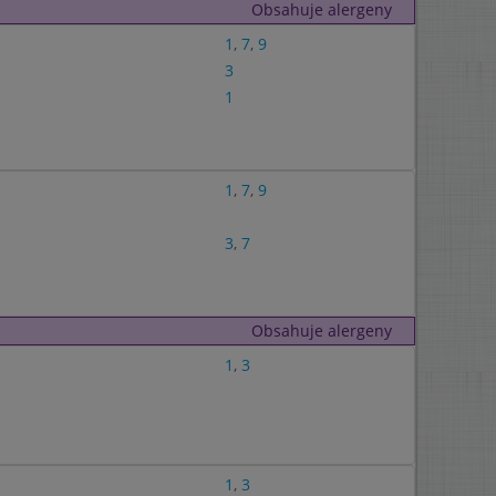
Obsahuje alergeny
1
,
7
,
9
3
1
1
,
7
,
9
3
,
7
Obsahuje alergeny
1
,
3
1
,
3