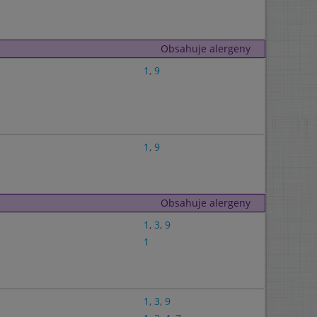
Obsahuje alergeny
1
,
9
1
,
9
Obsahuje alergeny
1
,
3
,
9
1
1
,
3
,
9