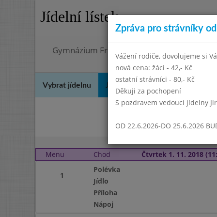
Jídelní lístek
Zpráva pro strávníky od 
Gymnázium Františka Palackého, Neratovic
Vážení rodiče, dovolujeme si Vá
nová cena: žáci - 42,- Kč
ostatní strávníci - 80,- Kč
Vybrat jídelnu
Jídelní lístek
Historie
Kon
Děkuji za pochopení
S pozdravem vedoucí jídelny Ji
Zář
OD 22.6.2026-DO 25.6.2026 B
Menu
Chod
Čtvrtek 1. 11. 2018 (11:
Polévka
1
Jídlo
Příloha
Nápoj