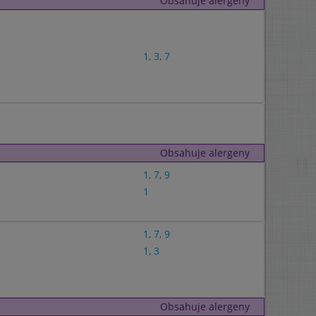
Obsahuje alergeny
1
,
3
,
7
Obsahuje alergeny
1
,
7
,
9
1
1
,
7
,
9
1
,
3
Obsahuje alergeny