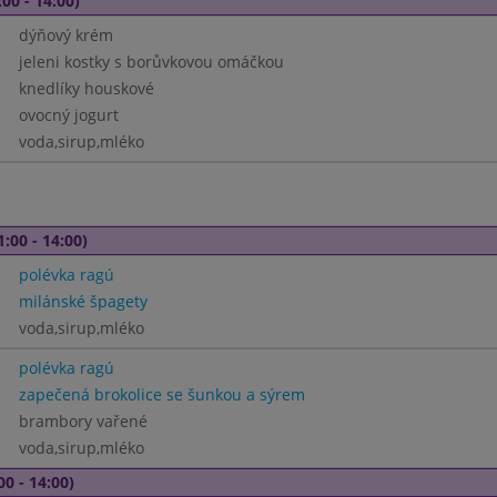
00 - 14:00)
dýňový krém
jeleni kostky s borůvkovou omáčkou
knedlíky houskové
ovocný jogurt
voda,sirup,mléko
1:00 - 14:00)
polévka ragú
milánské špagety
voda,sirup,mléko
polévka ragú
zapečená brokolice se šunkou a sýrem
brambory vařené
voda,sirup,mléko
00 - 14:00)