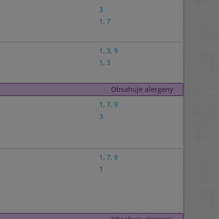
3
1
,
7
1
,
3
,
9
1
,
3
Obsahuje alergeny
1
,
7
,
9
3
1
,
7
,
9
1