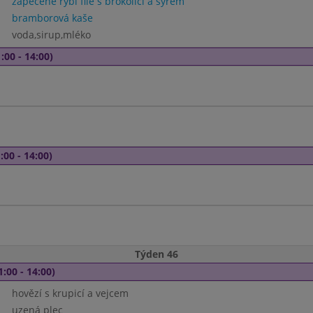
zapečené rybí file s brokolicí a sýrem
bramborová kaše
voda,sirup,mléko
:00 - 14:00)
:00 - 14:00)
Týden 46
1:00 - 14:00)
hovězí s krupicí a vejcem
uzená plec