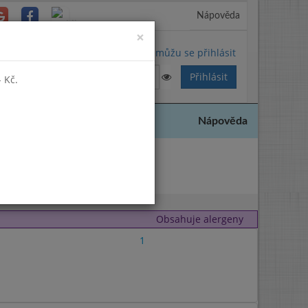
Nápověda
Close
×
Nemůžu se přihlásit
 Kč.
Nápověda
2019
Obsahuje alergeny
1