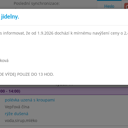
Poslední synchronizace:
Heslo
Úterý 21.7.2026 8:55
jídelny.
Omezení objednávek
e, Masarykova 450
s informovat, že od 1.9.2026 dochází k mírnému navýšení ceny o 2,-
takty a informace
Docházka
Aktivity
rková
í 2018
Říjen 2018
Listopad 2018
Prosinec 2018
Leden 
UDE VÝDEJ POUZE DO 13 HOD.
Týden 44
00 - 14:00)
polévka uzená s kroupami
Vepřová čína
rýže dušená
voda,sirup,mléko