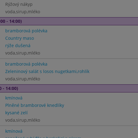
Rýžový nákyp
voda,sirup,mléko
00 - 14:00)
bramborová polévka
Country maso
rýže dušená
voda,sirup,mléko
bramborová polévka
Zeleninový salát s losos nugetkami,rohlík
voda,sirup,mléko
0 - 14:00)
kmínová
Plněné bramborové knedlíky
kysané zelí
voda,sirup,mléko
kmínová