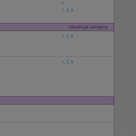
1
1
,
3
,
9
Obsahuje alergeny
1
,
7
,
9
1
,
7
,
9