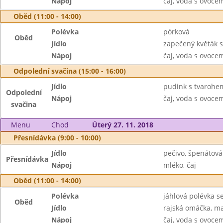
Nápoj
čaj, voda s ovoc
Oběd (11:00 - 14:00)
Polévka
pórková
Oběd
Jídlo
zapečený květák s
Nápoj
čaj, voda s ovoc
Odpolední svačina (15:00 - 16:00)
Jídlo
pudink s tvarohem
Odpolední
Nápoj
čaj, voda s ovoc
svačina
Menu
Chod
Úterý 27. 11. 2018
Přesnídávka (9:00 - 10:00)
Jídlo
pečivo, špenátov
Přesnídávka
Nápoj
mléko, čaj
Oběd (11:00 - 14:00)
Polévka
jáhlová polévka s
Oběd
Jídlo
rajská omáčka, ma
Nápoj
čaj, voda s ovoc