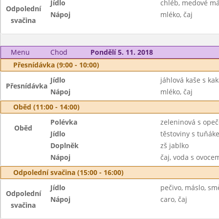
Jídlo
chléb, medové má
Odpolední
Nápoj
mléko, čaj
svačina
Menu
Chod
Pondělí 5. 11. 2018
Přesnídávka (9:00 - 10:00)
Jídlo
jáhlová kaše s ka
Přesnídávka
Nápoj
mléko, čaj
Oběd (11:00 - 14:00)
Polévka
zeleninová s ope
Oběd
Jídlo
těstoviny s tuňák
Doplněk
zš jablko
Nápoj
čaj, voda s ovoc
Odpolední svačina (15:00 - 16:00)
Jídlo
pečivo, máslo, sm
Odpolední
Nápoj
caro, čaj
svačina