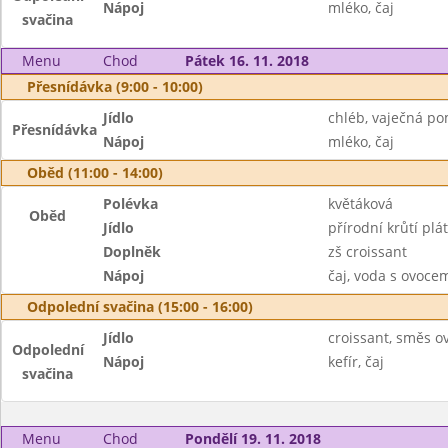
Nápoj
mléko, čaj
svačina
Menu
Chod
Pátek 16. 11. 2018
Přesnídávka (9:00 - 10:00)
Jídlo
chléb, vaječná p
Přesnídávka
Nápoj
mléko, čaj
Oběd (11:00 - 14:00)
Polévka
květáková
Oběd
Jídlo
přírodní krůtí plá
Doplněk
zš croissant
Nápoj
čaj, voda s ovoc
Odpolední svačina (15:00 - 16:00)
Jídlo
croissant, směs o
Odpolední
Nápoj
kefír, čaj
svačina
Menu
Chod
Pondělí 19. 11. 2018