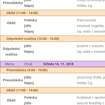
Přesnídávka
Nápoj
mléko, čaj
Oběd (11:00 - 14:00)
Polévka
francouzská
Oběd
Jídlo
lososové nugetky,
Nápoj
čaj, voda s ovoc
Odpolední svačina (15:00 - 16:00)
Jídlo
pudink s ovocem, 
Odpolední
Nápoj
čaj, voda s ovoc
svačina
Menu
Chod
Středa 14. 11. 2018
Přesnídávka (9:00 - 10:00)
Jídlo
vícezrnný chléb, 
Přesnídávka
Nápoj
mléko, čaj
Oběd (11:00 - 14:00)
Polévka
hrášková s opeče
Oběd
Jídlo
ovocné knedlíky 