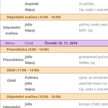
Doplněk
zš pitíčko
Nápoj
čaj, voda s ovoc
Odpolední svačina (15:00 - 16:00)
Jídlo
pečivo, směs ovoc
Odpolední
Nápoj
kefír, čaj
svačina
Menu
Chod
Čtvrtek 15. 11. 2018
Přesnídávka (9:00 - 10:00)
Jídlo
grahamové pečivo
Přesnídávka
Nápoj
mléko, čaj
Oběd (11:00 - 14:00)
Polévka
vývar se strouhá
Oběd
Jídlo
vepřové maso na 
Nápoj
čaj, voda s ovoc
Odpolední svačina (15:00 - 16:00)
Jídlo
knuspi chléb, plá
Odpolední