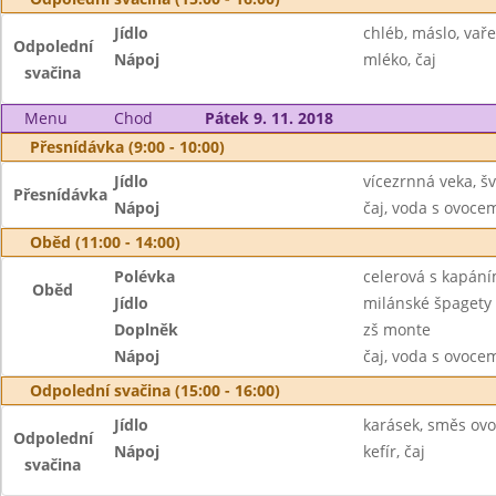
Jídlo
chléb, máslo, vař
Odpolední
Nápoj
mléko, čaj
svačina
Menu
Chod
Pátek 9. 11. 2018
Přesnídávka (9:00 - 10:00)
Jídlo
vícezrnná veka, 
Přesnídávka
Nápoj
čaj, voda s ovoc
Oběd (11:00 - 14:00)
Polévka
celerová s kapán
Oběd
Jídlo
milánské špagety
Doplněk
zš monte
Nápoj
čaj, voda s ovoc
Odpolední svačina (15:00 - 16:00)
Jídlo
karásek, směs ov
Odpolední
Nápoj
kefír, čaj
svačina