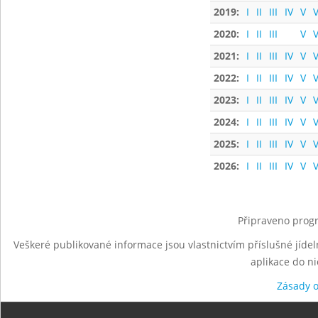
2019:
I
II
III
IV
V
V
2020:
I
II
III
V
V
2021:
I
II
III
IV
V
V
2022:
I
II
III
IV
V
V
2023:
I
II
III
IV
V
V
2024:
I
II
III
IV
V
V
2025:
I
II
III
IV
V
V
2026:
I
II
III
IV
V
V
Připraveno progr
Veškeré publikované informace jsou vlastnictvím příslušné jídel
aplikace do n
Zásady 