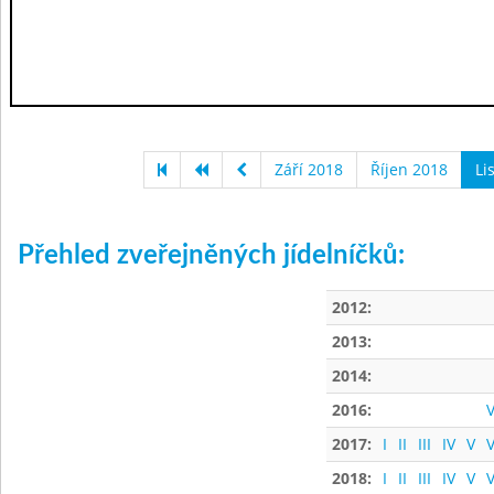
Září 2018
Říjen 2018
Li
Přehled zveřejněných jídelníčků:
2012:
2013:
2014:
2016:
V
2017:
I
II
III
IV
V
V
2018:
I
II
III
IV
V
V