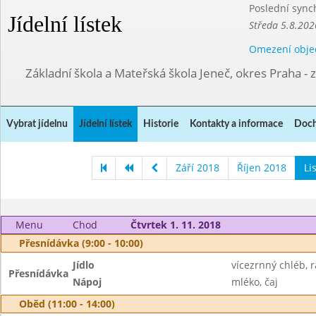
Poslední sync
Jídelní lístek
Středa 5.8.202
Omezení obje
Základní škola a Mateřská škola Jeneč, okres Praha - 
Vybrat jídelnu
Jídelní lístek
Historie
Kontakty a informace
Doch
Září 2018
Říjen 2018
Li
Menu
Chod
Čtvrtek 1. 11. 2018
Přesnídávka (9:00 - 10:00)
Jídlo
vícezrnný chléb, 
Přesnídávka
Nápoj
mléko, čaj
Oběd (11:00 - 14:00)