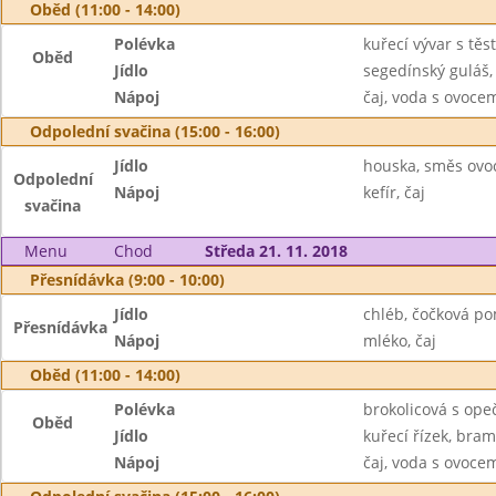
Oběd (11:00 - 14:00)
Polévka
kuřecí vývar s těs
Oběd
Jídlo
segedínský guláš,
Nápoj
čaj, voda s ovoc
Odpolední svačina (15:00 - 16:00)
Jídlo
houska, směs ovo
Odpolední
Nápoj
kefír, čaj
svačina
Menu
Chod
Středa 21. 11. 2018
Přesnídávka (9:00 - 10:00)
Jídlo
chléb, čočková p
Přesnídávka
Nápoj
mléko, čaj
Oběd (11:00 - 14:00)
Polévka
brokolicová s op
Oběd
Jídlo
kuřecí řízek, bra
Nápoj
čaj, voda s ovoc