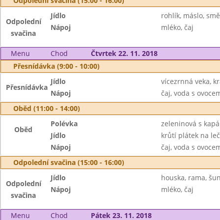
Odpolední svačina (15:00 - 16:00)
Jídlo
rohlík, máslo, sm
Odpolední
Nápoj
mléko, čaj
svačina
Menu
Chod
Čtvrtek 22. 11. 2018
Přesnídávka (9:00 - 10:00)
Jídlo
vícezrnná veka, k
Přesnídávka
Nápoj
čaj, voda s ovoc
Oběd (11:00 - 14:00)
Polévka
zeleninová s kap
Oběd
Jídlo
krůtí plátek na leč
Nápoj
čaj, voda s ovoc
Odpolední svačina (15:00 - 16:00)
Jídlo
houska, rama, šun
Odpolední
Nápoj
mléko, čaj
svačina
Menu
Chod
Pátek 23. 11. 2018