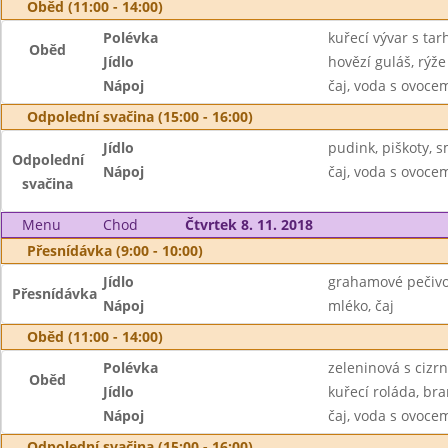
Oběd (11:00 - 14:00)
Polévka
kuřecí vývar s ta
Oběd
Jídlo
hovězí guláš, rýže
Nápoj
čaj, voda s ovoc
Odpolední svačina (15:00 - 16:00)
Jídlo
pudink, piškoty, 
Odpolední
Nápoj
čaj, voda s ovoc
svačina
Menu
Chod
Čtvrtek 8. 11. 2018
Přesnídávka (9:00 - 10:00)
Jídlo
grahamové pečivo
Přesnídávka
Nápoj
mléko, čaj
Oběd (11:00 - 14:00)
Polévka
zeleninová s cizr
Oběd
Jídlo
kuřecí roláda, br
Nápoj
čaj, voda s ovoc
Odpolední svačina (15:00 - 16:00)