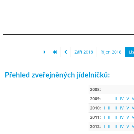
Září 2018
Říjen 2018
Li
Přehled zveřejněných jídelníčků:
2008:
2009:
III
IV
V
V
2010:
I
II
III
IV
V
V
2011:
I
II
III
IV
V
V
2012:
I
II
III
IV
V
V