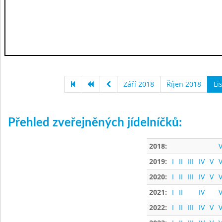
Září 2018
Říjen 2018
Li
Přehled zveřejněných jídelníčků:
2018:
V
2019:
I
II
III
IV
V
V
2020:
I
II
III
IV
V
V
2021:
I
II
IV
V
2022:
I
II
III
IV
V
V