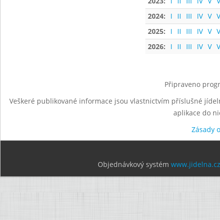
2023:
I
II
III
IV
V
V
2024:
I
II
III
IV
V
V
2025:
I
II
III
IV
V
V
2026:
I
II
III
IV
V
V
Připraveno progr
Veškeré publikované informace jsou vlastnictvím příslušné jídel
aplikace do n
Zásady 
Objednávkový systém
www.jidelna.c