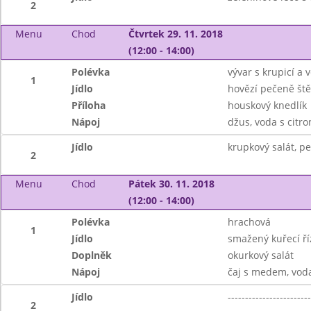
2
Menu
Chod
Čtvrtek 29. 11. 2018
(12:00 - 14:00)
Polévka
vývar s krupicí a v
1
Jídlo
hovězí pečeně št
Příloha
houskový knedlík
Nápoj
džus, voda s citr
Jídlo
krupkový salát, pe
2
Menu
Chod
Pátek 30. 11. 2018
(12:00 - 14:00)
Polévka
hrachová
1
Jídlo
smažený kuřecí ř
Doplněk
okurkový salát
Nápoj
čaj s medem, vod
Jídlo
------------------------
2