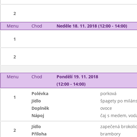
2
Menu
Chod
Neděle 18. 11. 2018 (12:00 - 14:00)
1
2
Menu
Chod
Pondělí 19. 11. 2018
(12:00 - 14:00)
Polévka
porková
1
Jídlo
špagety po miláns
Doplněk
ovoce
Nápoj
čaj s medem, vod
Jídlo
zapečená brokoli
2
Příloha
brambory