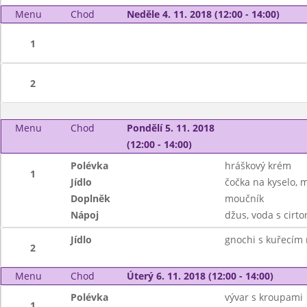
Menu
Chod
Neděle 4. 11. 2018 (12:00 - 14:00)
1
2
Menu
Chod
Pondělí 5. 11. 2018
(12:00 - 14:00)
Polévka
hráškový krém
1
Jídlo
čočka na kyselo, 
Doplněk
moučník
Nápoj
džus, voda s cirt
Jídlo
gnochi s kuřecím 
2
Menu
Chod
Úterý 6. 11. 2018 (12:00 - 14:00)
Polévka
vývar s kroupami
1