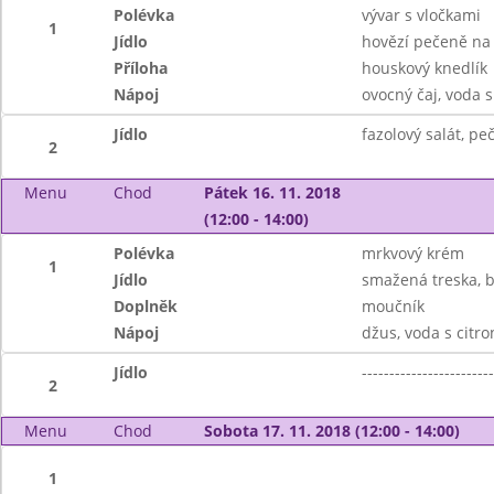
Polévka
vývar s vločkami
1
Jídlo
hovězí pečeně na
Příloha
houskový knedlík
Nápoj
ovocný čaj, voda 
Jídlo
fazolový salát, pe
2
Menu
Chod
Pátek 16. 11. 2018
(12:00 - 14:00)
Polévka
mrkvový krém
1
Jídlo
smažená treska, 
Doplněk
moučník
Nápoj
džus, voda s citr
Jídlo
------------------------
2
Menu
Chod
Sobota 17. 11. 2018 (12:00 - 14:00)
1