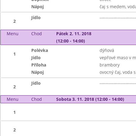
Nápoj
čaj s medem, vod
Jídlo
------------------------
2
Menu
Chod
Pátek 2. 11. 2018
(12:00 - 14:00)
Polévka
dýňová
1
Jídlo
vepřové maso v m
Příloha
brambory
Nápoj
ovocný čaj, voda 
Jídlo
------------------------
2
Menu
Chod
Sobota 3. 11. 2018 (12:00 - 14:00)
1
2