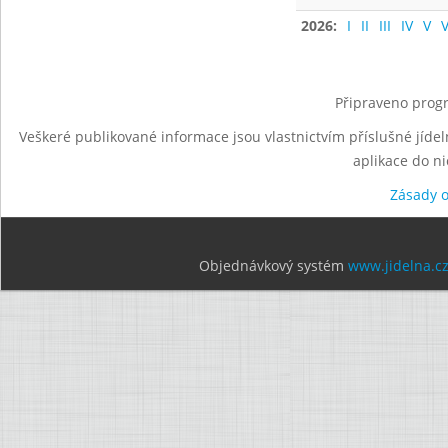
2026:
I
II
III
IV
V
V
Připraveno progr
Veškeré publikované informace jsou vlastnictvím příslušné jídel
aplikace do n
Zásady 
Objednávkový systém
www.jidelna.c