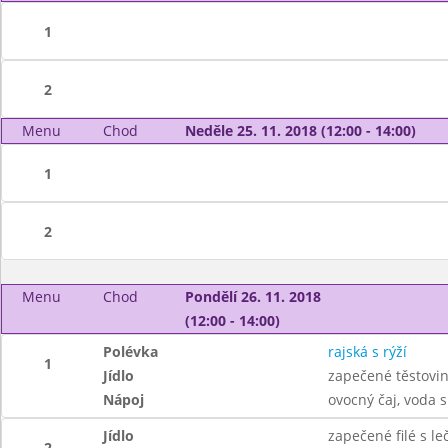
1
2
Menu
Chod
Neděle 25. 11. 2018 (12:00 - 14:00)
1
2
Menu
Chod
Pondělí 26. 11. 2018
(12:00 - 14:00)
Polévka
rajská s rýží
1
Jídlo
zapečené těstovi
Nápoj
ovocný čaj, voda 
Jídlo
zapečené filé s l
2