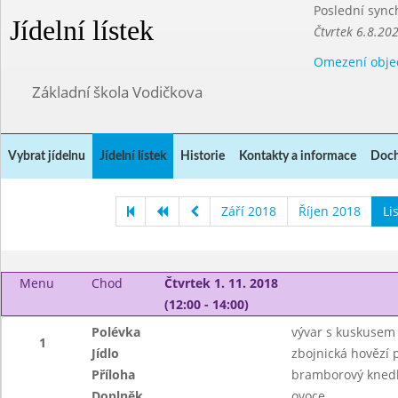
Poslední sync
Jídelní lístek
Čtvrtek 6.8.20
Omezení obje
Základní škola Vodičkova
Vybrat jídelnu
Jídelní lístek
Historie
Kontakty a informace
Doch
Září 2018
Říjen 2018
Li
Menu
Chod
Čtvrtek 1. 11. 2018
(12:00 - 14:00)
Polévka
vývar s kuskusem
1
Jídlo
zbojnická hovězí
Příloha
bramborový knedl
Doplněk
ovoce