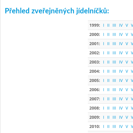
Přehled zveřejněných jídelníčků:
1999:
I
II
III
IV
V
V
2000:
I
II
III
IV
V
V
2001:
I
II
III
IV
V
V
2002:
I
II
III
IV
V
V
2003:
I
II
III
IV
V
V
2004:
I
II
III
IV
V
V
2005:
I
II
III
IV
V
V
2006:
I
II
III
IV
V
V
2007:
I
II
III
IV
V
V
2008:
I
II
III
IV
V
V
2009:
I
II
III
IV
V
V
2010:
I
II
III
IV
V
V