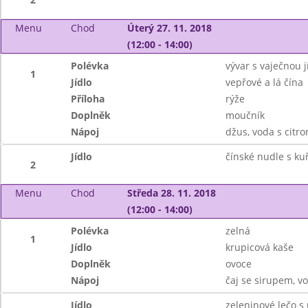
Menu
Chod
Úterý 27. 11. 2018
(12:00 - 14:00)
Polévka
vývar s vaječnou j
1
Jídlo
vepřové a lá čína
Příloha
rýže
Doplněk
moučník
Nápoj
džus, voda s citr
Jídlo
čínské nudle s ku
2
Menu
Chod
Středa 28. 11. 2018
(12:00 - 14:00)
Polévka
zelná
1
Jídlo
krupicová kaše
Doplněk
ovoce
Nápoj
čaj se sirupem, v
Jídlo
zeleninové lečo s