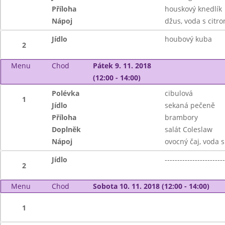
Příloha
houskový knedlík
Nápoj
džus, voda s citr
Jídlo
houbový kuba
2
Menu
Chod
Pátek 9. 11. 2018
(12:00 - 14:00)
Polévka
cibulová
1
Jídlo
sekaná pečeně
Příloha
brambory
Doplněk
salát Coleslaw
Nápoj
ovocný čaj, voda 
Jídlo
------------------------
2
Menu
Chod
Sobota 10. 11. 2018 (12:00 - 14:00)
1