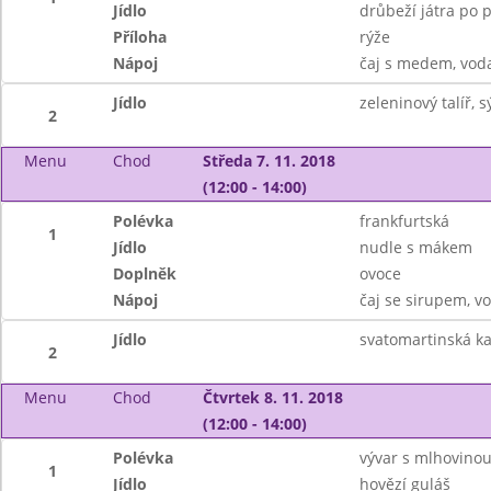
Jídlo
drůbeží játra po 
Příloha
rýže
Nápoj
čaj s medem, vod
Jídlo
zeleninový talíř,
2
Menu
Chod
Středa 7. 11. 2018
(12:00 - 14:00)
Polévka
frankfurtská
1
Jídlo
nudle s mákem
Doplněk
ovoce
Nápoj
čaj se sirupem, v
Jídlo
svatomartinská k
2
Menu
Chod
Čtvrtek 8. 11. 2018
(12:00 - 14:00)
Polévka
vývar s mlhovino
1
Jídlo
hovězí guláš