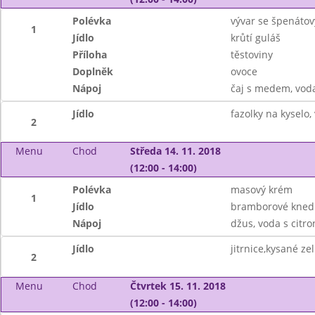
Polévka
vývar se špenáto
1
Jídlo
krůtí guláš
Příloha
těstoviny
Doplněk
ovoce
Nápoj
čaj s medem, vod
Jídlo
fazolky na kyselo,
2
Menu
Chod
Středa 14. 11. 2018
(12:00 - 14:00)
Polévka
masový krém
1
Jídlo
bramborové knedl
Nápoj
džus, voda s citr
Jídlo
jitrnice,kysané ze
2
Menu
Chod
Čtvrtek 15. 11. 2018
(12:00 - 14:00)