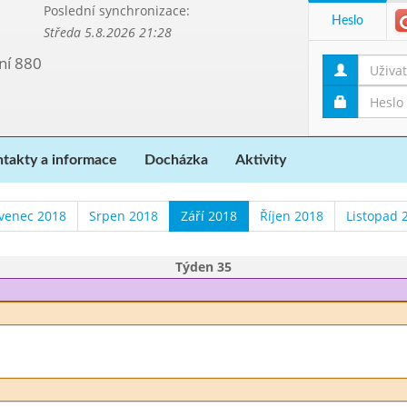
Poslední synchronizace:
Heslo
Středa 5.8.2026 21:28
ní 880
takty a informace
Docházka
Aktivity
venec 2018
Srpen 2018
Září 2018
Říjen 2018
Listopad 
Týden 35