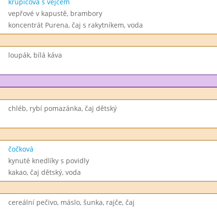
krupicová s vejcem
vepřové v kapustě, brambory
koncentrát Purena, čaj s rakytníkem, voda
loupák, bílá káva
chléb, rybí pomazánka, čaj dětský
čočková
kynuté knedlíky s povidly
kakao, čaj dětský, voda
cereální pečivo, máslo, šunka, rajče, čaj