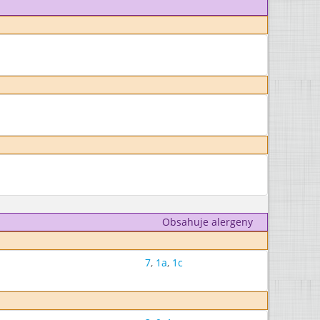
Obsahuje alergeny
7
,
1a
,
1c