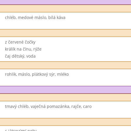
chléb, medové máslo, bílá káva
z červené čočky
králík na čínu, rýže
čaj dětský, voda
rohlík, máslo, plátkový sýr, mléko
tmavý chléb, vaječná pomazánka, rajče, caro
s játrovýmí noky