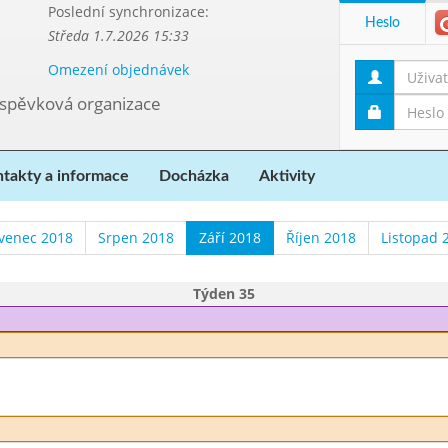
Poslední synchronizace:
Heslo
Středa 1.7.2026 15:33
Omezení objednávek
říspěvková organizace
takty a informace
Docházka
Aktivity
venec 2018
Srpen 2018
Září 2018
Říjen 2018
Listopad 
Týden 35