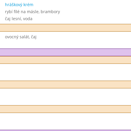
hráškový krém
rybí filé na másle, brambory
čaj lesní, voda
ovocný salát, čaj