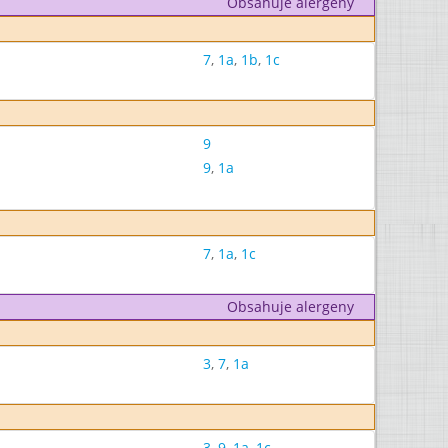
Obsahuje alergeny
7
,
1a
,
1b
,
1c
9
9
,
1a
7
,
1a
,
1c
Obsahuje alergeny
3
,
7
,
1a
3
,
9
,
1a
,
1c