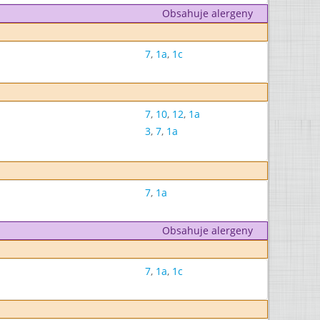
Obsahuje alergeny
7
,
1a
,
1c
7
,
10
,
12
,
1a
3
,
7
,
1a
7
,
1a
Obsahuje alergeny
7
,
1a
,
1c