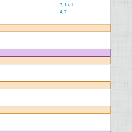
7
,
1a
,
1c
4
,
7