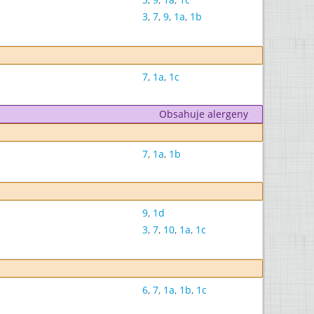
3
,
7
,
9
,
1a
,
1b
7
,
1a
,
1c
Obsahuje alergeny
7
,
1a
,
1b
9
,
1d
3
,
7
,
10
,
1a
,
1c
6
,
7
,
1a
,
1b
,
1c