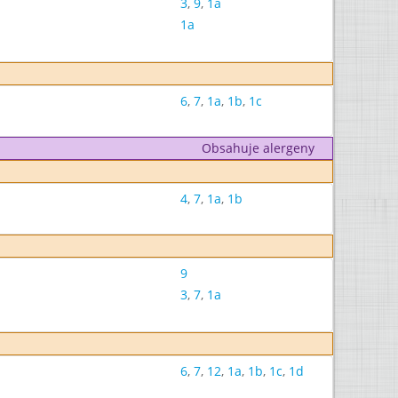
3
,
9
,
1a
1a
6
,
7
,
1a
,
1b
,
1c
Obsahuje alergeny
4
,
7
,
1a
,
1b
9
3
,
7
,
1a
6
,
7
,
12
,
1a
,
1b
,
1c
,
1d