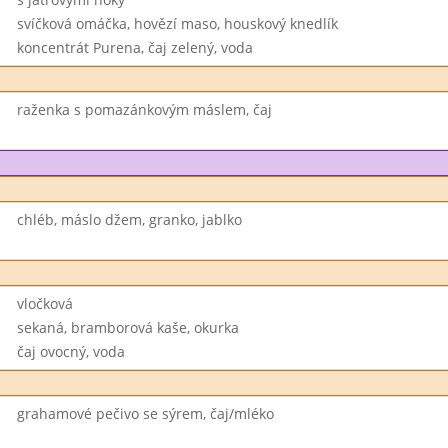
svíčková omáčka, hovězí maso, houskový knedlík
koncentrát Purena, čaj zelený, voda
raženka s pomazánkovým máslem, čaj
chléb, máslo džem, granko, jablko
vločková
sekaná, bramborová kaše, okurka
čaj ovocný, voda
grahamové pečivo se sýrem, čaj/mléko