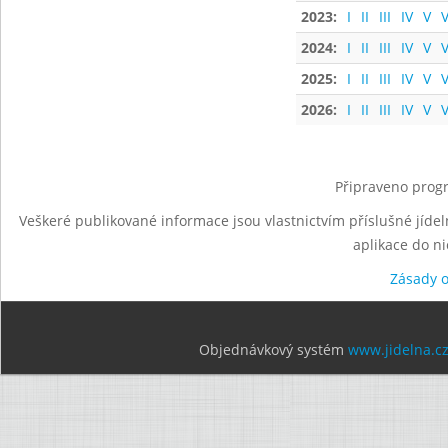
2023:
I
II
III
IV
V
V
2024:
I
II
III
IV
V
V
2025:
I
II
III
IV
V
V
2026:
I
II
III
IV
V
V
Připraveno progr
Veškeré publikované informace jsou vlastnictvím příslušné jídel
aplikace do n
Zásady 
Objednávkový systém
www.jidelna.c