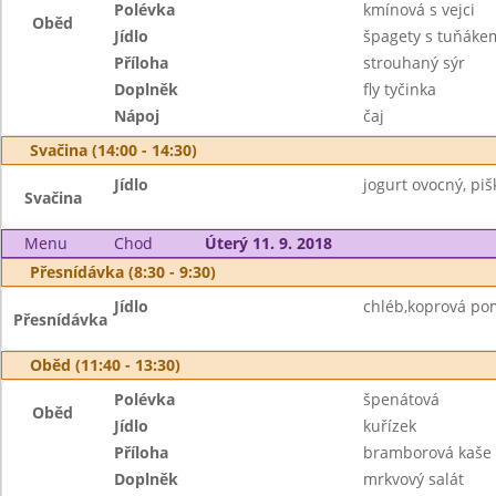
Polévka
kmínová s vejci
Oběd
Jídlo
špagety s tuňáke
Příloha
strouhaný sýr
Doplněk
fly tyčinka
Nápoj
čaj
Svačina (14:00 - 14:30)
Jídlo
jogurt ovocný, piš
Svačina
Menu
Chod
Úterý 11. 9. 2018
Přesnídávka (8:30 - 9:30)
Jídlo
chléb,koprová pom
Přesnídávka
Oběd (11:40 - 13:30)
Polévka
špenátová
Oběd
Jídlo
kuřízek
Příloha
bramborová kaše
Doplněk
mrkvový salát