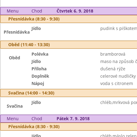
Menu
Chod
Čtvrtek 6. 9. 2018
Přesnídávka (8:30 - 9:30)
Jídlo
pudink s piškotem
Přesnídávka
Oběd (11:40 - 13:30)
Polévka
bramborová
Oběd
Jídlo
maso na způsob č
Příloha
dušená rýže
Doplněk
celerové nudličky
Nápoj
voda s citronem
Svačina (14:00 - 14:30)
Jídlo
chléb,mrkvová po
Svačina
Menu
Chod
Pátek 7. 9. 2018
Přesnídávka (8:30 - 9:30)
Jídlo
chléb,máslo,zelen