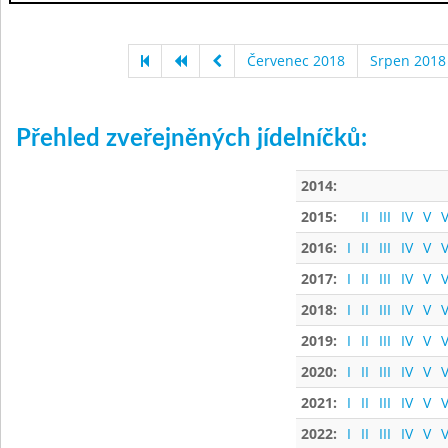
Červenec 2018
Srpen 2018
Přehled zveřejněných jídelníčků:
2014:
2015:
II
III
IV
V
V
2016:
I
II
III
IV
V
V
2017:
I
II
III
IV
V
V
2018:
I
II
III
IV
V
V
2019:
I
II
III
IV
V
V
2020:
I
II
III
IV
V
V
2021:
I
II
III
IV
V
V
2022:
I
II
III
IV
V
V