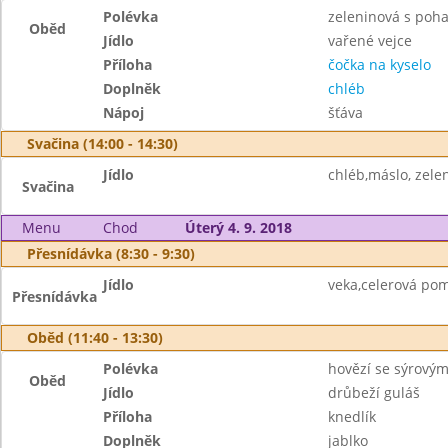
Polévka
zeleninová s poh
Oběd
Jídlo
vařené vejce
Příloha
čočka na kyselo
Doplněk
chléb
Nápoj
šťáva
Svačina (14:00 - 14:30)
Jídlo
chléb,máslo, zelen
Svačina
Menu
Chod
Úterý 4. 9. 2018
Přesnídávka (8:30 - 9:30)
Jídlo
veka,celerová po
Přesnídávka
Oběd (11:40 - 13:30)
Polévka
hovězí se sýrový
Oběd
Jídlo
drůbeží guláš
Příloha
knedlík
Doplněk
jablko