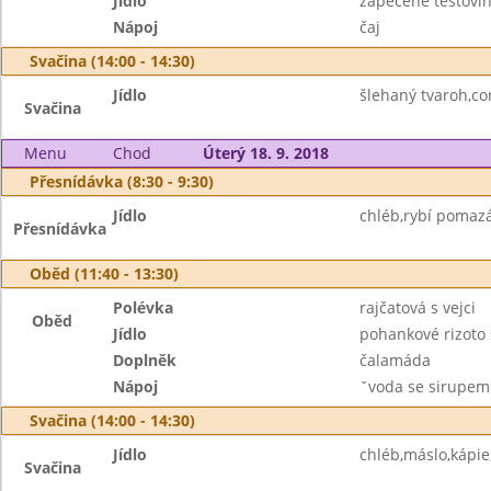
Jídlo
zapečené těstovi
Nápoj
čaj
Svačina (14:00 - 14:30)
Jídlo
šlehaný tvaroh,cor
Svačina
Menu
Chod
Úterý 18. 9. 2018
Přesnídávka (8:30 - 9:30)
Jídlo
chléb,rybí pomaz
Přesnídávka
Oběd (11:40 - 13:30)
Polévka
rajčatová s vejci
Oběd
Jídlo
pohankové rizoto
Doplněk
čalamáda
Nápoj
ˇvoda se sirupem
Svačina (14:00 - 14:30)
Jídlo
chléb,máslo,kápie
Svačina