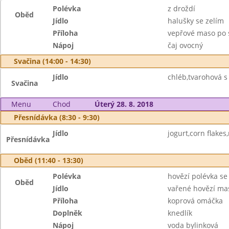
Polévka
z droždí
Oběd
Jídlo
halušky se zelím
Příloha
vepřové maso po 
Nápoj
čaj ovocný
Svačina (14:00 - 14:30)
Jídlo
chléb,tvarohová s 
Svačina
Menu
Chod
Úterý 28. 8. 2018
Přesnídávka (8:30 - 9:30)
Jídlo
jogurt,corn flakes
Přesnídávka
Oběd (11:40 - 13:30)
Polévka
hovězí polévka s
Oběd
Jídlo
vařené hovězí ma
Příloha
koprová omáčka
Doplněk
knedlík
Nápoj
voda bylinková