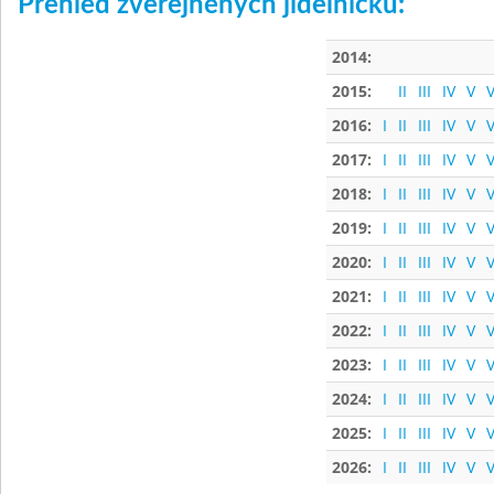
Přehled zveřejněných jídelníčků:
2014:
2015:
II
III
IV
V
V
2016:
I
II
III
IV
V
V
2017:
I
II
III
IV
V
V
2018:
I
II
III
IV
V
V
2019:
I
II
III
IV
V
V
2020:
I
II
III
IV
V
V
2021:
I
II
III
IV
V
V
2022:
I
II
III
IV
V
V
2023:
I
II
III
IV
V
V
2024:
I
II
III
IV
V
V
2025:
I
II
III
IV
V
V
2026:
I
II
III
IV
V
V