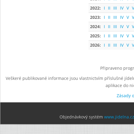
2022:
I
II
III
IV
V
V
2023:
I
II
III
IV
V
V
2024:
I
II
III
IV
V
V
2025:
I
II
III
IV
V
V
2026:
I
II
III
IV
V
V
Připraveno progr
Veškeré publikované informace jsou vlastnictvím příslušné jídel
aplikace do n
Zásady 
Objednávkový systém
www.jidelna.c