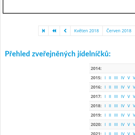
Květen 2018
Červen 2018
Přehled zveřejněných jídelníčků:
2014:
2015:
I
II
III
IV
V
V
2016:
I
II
III
IV
V
V
2017:
I
II
III
IV
V
V
2018:
I
II
III
IV
V
V
2019:
I
II
III
IV
V
V
2020:
I
II
III
IV
V
V
2021:
I
II
III
IV
V
V