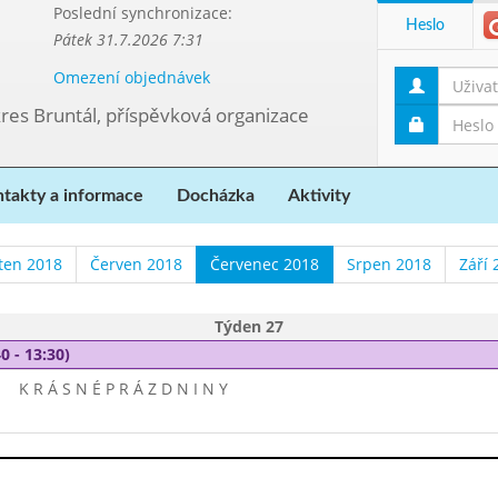
Poslední synchronizace:
Heslo
Pátek 31.7.2026 7:31
Omezení objednávek
kres Bruntál, příspěvková organizace
takty a informace
Docházka
Aktivity
ten 2018
Červen 2018
Červenec 2018
Srpen 2018
Září 
Týden 27
0 - 13:30)
K R Á S N É P R Á Z D N I N Y