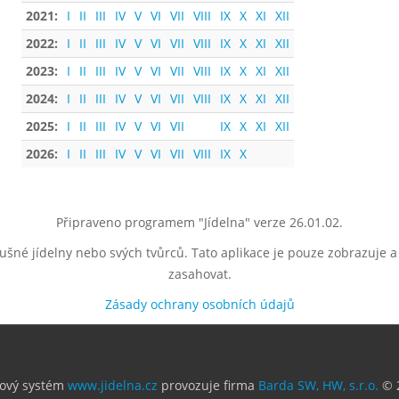
2021:
I
II
III
IV
V
VI
VII
VIII
IX
X
XI
XII
2022:
I
II
III
IV
V
VI
VII
VIII
IX
X
XI
XII
2023:
I
II
III
IV
V
VI
VII
VIII
IX
X
XI
XII
2024:
I
II
III
IV
V
VI
VII
VIII
IX
X
XI
XII
2025:
I
II
III
IV
V
VI
VII
IX
X
XI
XII
2026:
I
II
III
IV
V
VI
VII
VIII
IX
X
Připraveno programem "Jídelna" verze 26.01.02.
lušné jídelny nebo svých tvůrců. Tato aplikace je pouze zobrazuje 
zasahovat.
Zásady ochrany osobních údajů
ový systém
www.jidelna.cz
provozuje firma
Barda SW, HW, s.r.o.
© 2