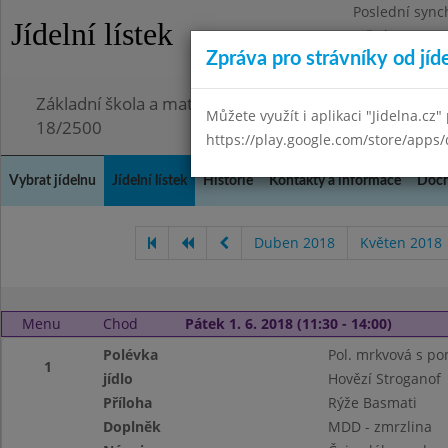
Poslední sync
Jídelní lístek
Středa 29.7.20
Zpráva pro strávníky od jíd
Omezení obje
Základní škola a mateřská škola Chmelnice, Praha 3,
Můžete využít i aplikaci "Jidelna.cz"
18/2500
https://play.google.com/store/apps/
Vybrat jídelnu
Jídelní lístek
Historie
Kontakty a informace
Doch
Duben 2018
Květen 2018
Menu
Chod
Pátek 1. 6. 2018 (11:30 - 14:00)
Polévka
Pol. mrkvová s p
1
jídlo
Hovězí Stroganof
Příloha
Rýže Basmati
Doplněk
MDD - zmrzlina