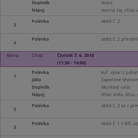
Doplněk
ovoce
Nápoj
ovocný čaj, chlaz
Polévka
oběd č. 2
3
Polévka
oběd č. 2 přírodn
4
Menu
Chod
Čtvrtek 7. 6. 2018
(11:30 - 14:00)
Polévka
kuř. vývar s poh
1
jídlo
Zapečené těstovi
Doplněk
okurkový salát
Nápoj
chlaz voda, džus,
Polévka
oběd č. 2 se z pr
2
Polévka
oběd č. 1 v BZL ú
3