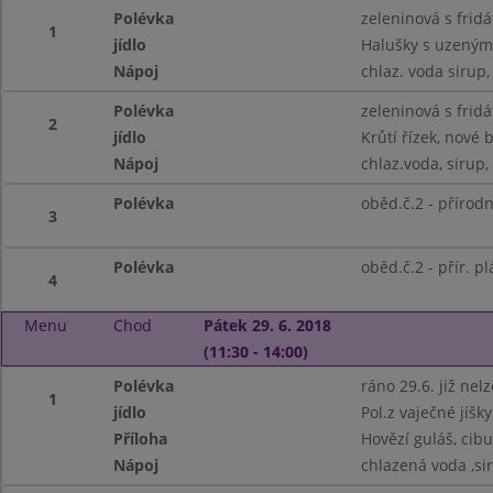
Polévka
zeleninová s frid
1
jídlo
Halušky s uzeným
Nápoj
chlaz. voda sirup,
Polévka
zeleninová s frid
2
jídlo
Krůtí řízek, nové 
Nápoj
chlaz.voda, sirup,
Polévka
oběd.č.2 - přírodn
3
Polévka
oběd.č.2 - přír. p
4
Menu
Chod
Pátek 29. 6. 2018
(11:30 - 14:00)
Polévka
ráno 29.6. již nelz
1
jídlo
Pol.z vaječné jíšky
Příloha
Hovězí guláš, cibu
Nápoj
chlazená voda ,si