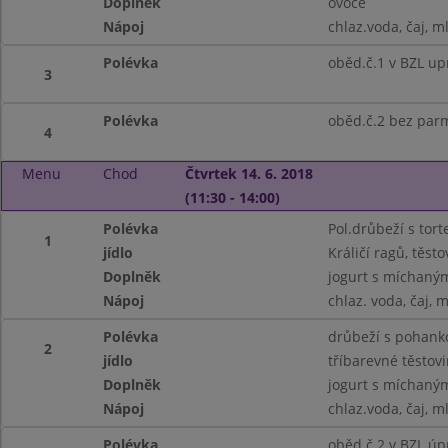
Doplněk
ovoce
Nápoj
chlaz.voda, čaj, m
Polévka
oběd.č.1 v BZL up
3
Polévka
oběd.č.2 bez pa
4
Menu
Chod
Čtvrtek 14. 6. 2018
(11:30 - 14:00)
Polévka
Pol.drůbeží s tort
1
jídlo
Králičí ragů, těsto
Doplněk
jogurt s míchaný
Nápoj
chlaz. voda, čaj, 
Polévka
drůbeží s pohank
2
jídlo
tříbarevné těstov
Doplněk
jogurt s míchaný
Nápoj
chlaz.voda, čaj, m
Polévka
oběd.č.2 v BZL úp