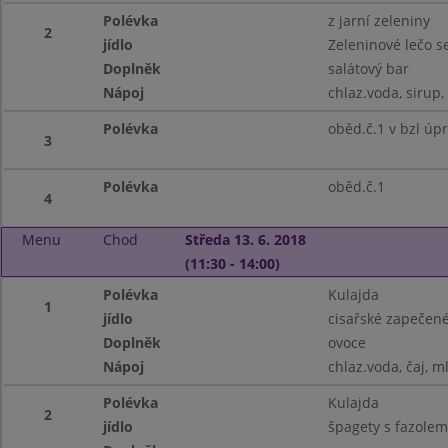
Polévka
z jarní zeleniny
2
jídlo
Zeleninové lečo 
Doplněk
salátový bar
Nápoj
chlaz.voda, sirup,
Polévka
oběd.č.1 v bzl úp
3
Polévka
oběd.č.1
4
Menu
Chod
Středa 13. 6. 2018
(11:30 - 14:00)
Polévka
Kulajda
1
jídlo
cisařské zapečen
Doplněk
ovoce
Nápoj
chlaz.voda, čaj, m
Polévka
Kulajda
2
jídlo
špagety s fazole