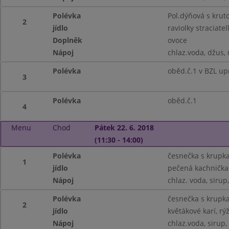
Polévka
Pol.dýňová s krut
2
jídlo
raviolky straciatel
Doplněk
ovoce
Nápoj
chlaz.voda, džus,
Polévka
oběd.č.1 v BZL up
3
Polévka
oběd.č.1
4
Menu
Chod
Pátek 22. 6. 2018
(11:30 - 14:00)
Polévka
česnečka s krupk
1
jídlo
pečená kachnička 
Nápoj
chlaz. voda, sirup
Polévka
česnečka s krupk
2
jídlo
květákové karí, rý
Nápoj
chlaz.voda, sirup,