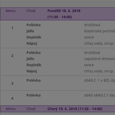
Menu
Chod
Pondělí 18. 6. 2018
(11:30 - 14:00)
Polévka
drožďová
1
jídlo
kladenská pečeně,
Doplněk
ovoce
Nápoj
chlaz.voda, sirup,
Polévka
drožďová
2
jídlo
zapečené těstovin
Doplněk
ovoce
Nápoj
chlaz.voda, sirup,
Polévka
oběd.č. 1 v BZL ú
3
Polévka
oběd oběd.č.1 be
4
Menu
Chod
Úterý 19. 6. 2018 (11:30 - 14:00)