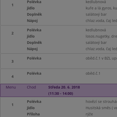
Polévka
kedlubnová
1
jídlo
kuře a lá gyros, k
Doplněk
salátový bar
Nápoj
chlaz.voda, čaj le
Polévka
kedlubnová
2
jídlo
losos.nugetky, dr
Doplněk
salátový bar
Nápoj
chlaz.voda, čaj le
Polévka
oběd.č.1 v BZL up
3
Polévka
oběd.č.1
4
Menu
Chod
Středa 20. 6. 2018
(11:30 - 14:00)
Polévka
hovězí se strouh
1
jídlo
Husitská směs ( ve
Příloha
rýže