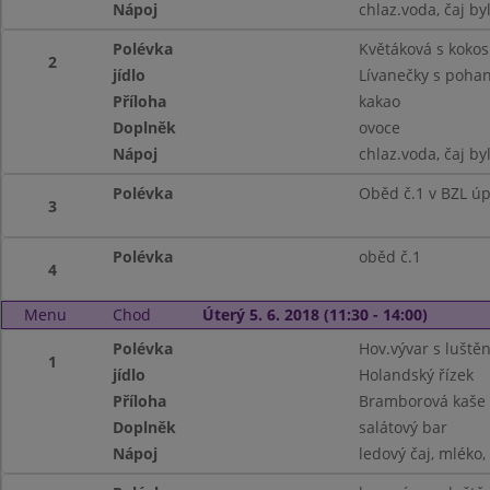
Nápoj
chlaz.voda, čaj by
Polévka
Květáková s koko
2
jídlo
Lívanečky s poha
Příloha
kakao
Doplněk
ovoce
Nápoj
chlaz.voda, čaj by
Polévka
Oběd č.1 v BZL ú
3
Polévka
oběd č.1
4
Menu
Chod
Úterý 5. 6. 2018 (11:30 - 14:00)
Polévka
Hov.vývar s luště
1
jídlo
Holandský řízek
Příloha
Bramborová kaše
Doplněk
salátový bar
Nápoj
ledový čaj, mléko