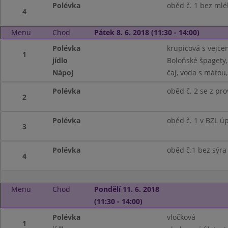
Polévka
oběd č. 1 bez mlé
4
Menu
Chod
Pátek 8. 6. 2018 (11:30 - 14:00)
Polévka
krupicová s vejce
1
jídlo
Boloňské špagety,
Nápoj
čaj, voda s mátou
Polévka
oběd č. 2 se z pr
2
Polévka
oběd č. 1 v BZL ú
3
Polévka
oběd č.1 bez sýra
4
Menu
Chod
Pondělí 11. 6. 2018
(11:30 - 14:00)
Polévka
vločková
1