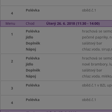
Polévka
oběd.č.1
4
Menu
Chod
Úterý 26. 6. 2018 (11:30 - 14:00)
Polévka
hrachová se semo
1
jídlo
pečené papriky, 
Doplněk
salátový bar
Nápoj
chlaz.voda, sirup
Polévka
hrachová se semo
2
jídlo
nové brambory, lu
Doplněk
salátový bar
Nápoj
chlaz.voda, mléko,
Polévka
oběd.č.1 v BZL up
3
Polévka
oběd.č.1
4