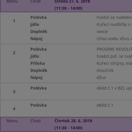
Menu
Chod
Středa 27. 6. 2018
(11:30 - 14:00)
Polévka
hovězí se svatebn
1
jídlo
Kuřecí nudličky s
Doplněk
ovoce
Nápoj
chlaz.voda, džus,
Polévka
PROSÍME NEVOLIT
2
jídlo
hovězí pol. se sv
Příloha
Kuřeci stripsy, má
Doplněk
moučník
Nápoj
džus
Polévka
oběd.č.1 v BZL up
3
Polévka
oběd.č.1
4
Menu
Chod
Čtvrtek 28. 6. 2018
(11:30 - 14:00)