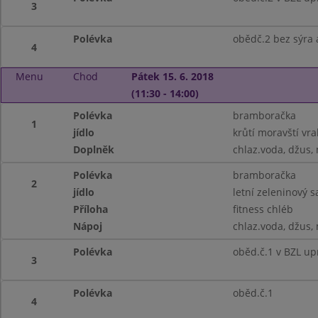
3
Polévka
obědč.2 bez sýra 
4
Menu
Chod
Pátek 15. 6. 2018
(11:30 - 14:00)
Polévka
bramboračka
1
jídlo
krůtí moravští vr
Doplněk
chlaz.voda, džus,
Polévka
bramboračka
2
jídlo
letní zeleninový s
Příloha
fitness chléb
Nápoj
chlaz.voda, džus,
Polévka
oběd.č.1 v BZL up
3
Polévka
oběd.č.1
4