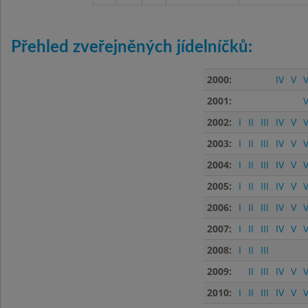
Přehled zveřejněných jídelníčků:
2000:
IV
V
V
2001:
V
2002:
I
II
III
IV
V
V
2003:
I
II
III
IV
V
V
2004:
I
II
III
IV
V
V
2005:
I
II
III
IV
V
V
2006:
I
II
III
IV
V
V
2007:
I
II
III
IV
V
V
2008:
I
II
III
2009:
II
III
IV
V
V
2010:
I
II
III
IV
V
V