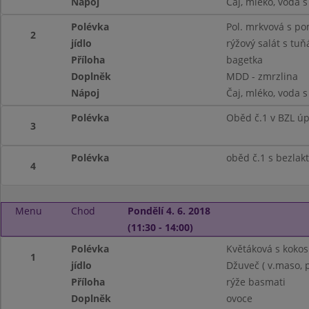
Nápoj
Čaj, mléko, voda 
Polévka
Pol. mrkvová s p
2
jídlo
rýžový salát s tu
Příloha
bagetka
Doplněk
MDD - zmrzlina
Nápoj
Čaj, mléko, voda 
Polévka
Oběd č.1 v BZL ú
3
Polévka
oběd č.1 s bezlak
4
Menu
Chod
Pondělí 4. 6. 2018
(11:30 - 14:00)
Polévka
Květáková s koko
1
jídlo
Džuveč ( v.maso, p
Příloha
rýže basmati
Doplněk
ovoce