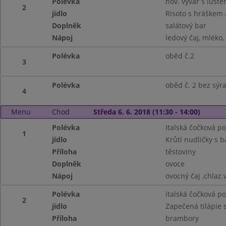
Polévka
hov. vývar s lušt
2
jídlo
Risoto s hráškem 
Doplněk
salátový bar
Nápoj
ledový čaj, mléko
Polévka
oběd č.2
3
Polévka
oběd č. 2 bez sýr
4
Menu
Chod
Středa 6. 6. 2018 (11:30 - 14:00)
Polévka
Italská čočková p
1
jídlo
Krůtí nudličky s 
Příloha
těstoviny
Doplněk
ovoce
Nápoj
ovocný čaj ,chlaz
Polévka
italská čočková p
2
jídlo
Zapečená tilápie 
Příloha
brambory