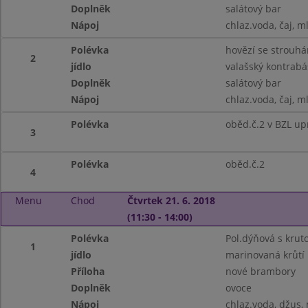
Doplněk
salátový bar
Nápoj
chlaz.voda, čaj, m
Polévka
hovězí se strouh
2
jídlo
valašský kontrabá
Doplněk
salátový bar
Nápoj
chlaz.voda, čaj, m
Polévka
oběd.č.2 v BZL up
3
Polévka
oběd.č.2
4
Menu
Chod
Čtvrtek 21. 6. 2018
(11:30 - 14:00)
Polévka
Pol.dýňová s krut
1
jídlo
marinovaná krůtí 
Příloha
nové brambory
Doplněk
ovoce
Nápoj
chlaz.voda, džus,