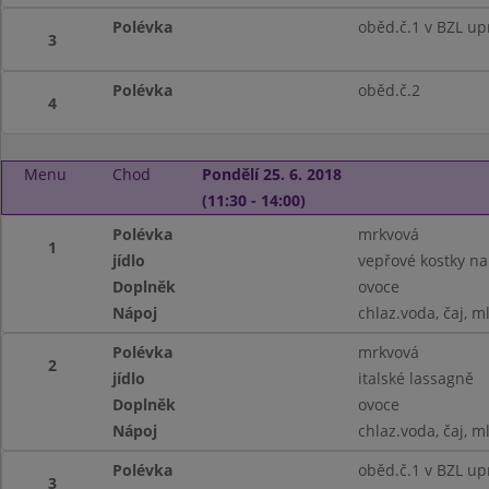
Polévka
oběd.č.1 v BZL up
3
Polévka
oběd.č.2
4
Menu
Chod
Pondělí 25. 6. 2018
(11:30 - 14:00)
Polévka
mrkvová
1
jídlo
vepřové kostky na
Doplněk
ovoce
Nápoj
chlaz.voda, čaj, m
Polévka
mrkvová
2
jídlo
italské lassagně
Doplněk
ovoce
Nápoj
chlaz.voda, čaj, m
Polévka
oběd.č.1 v BZL up
3