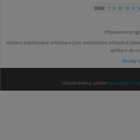
2026:
I
II
III
IV
V
V
Připraveno progr
Veškeré publikované informace jsou vlastnictvím příslušné jídel
aplikace do n
Zásady 
Objednávkový systém
www.jidelna.c