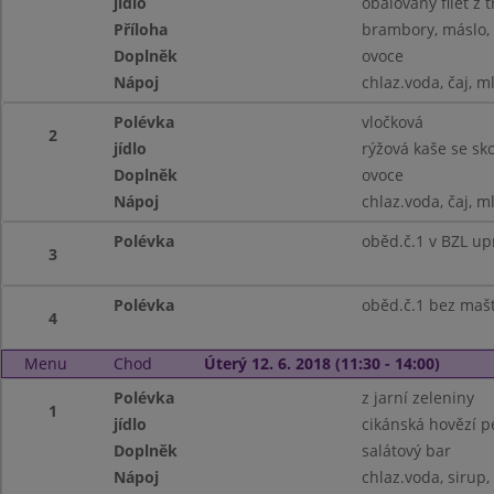
jídlo
obalovaný filet z 
Příloha
brambory, máslo, 
Doplněk
ovoce
Nápoj
chlaz.voda, čaj, m
Polévka
vločková
2
jídlo
rýžová kaše se sko
Doplněk
ovoce
Nápoj
chlaz.voda, čaj, m
Polévka
oběd.č.1 v BZL upr
3
Polévka
oběd.č.1 bez mašt
4
Menu
Chod
Úterý 12. 6. 2018 (11:30 - 14:00)
Polévka
z jarní zeleniny
1
jídlo
cikánská hovězí p
Doplněk
salátový bar
Nápoj
chlaz.voda, sirup,