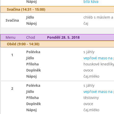
Nápoj
bílá káva
Svačina (14:31 - 15:00)
Jídlo
chléb s máslem 
Svačina
Nápoj
čaj
Menu
Chod
Pondělí 28. 5. 2018
Oběd (9:00 - 14:30)
Polévka
s jáhly
1
Jídlo
vepřové maso na 
Příloha
houskové knedlík
Doplněk
ovoce
Nápoj
čaj,mléko
Polévka
s jáhly
2
Jídlo
vepřové maso na 
Příloha
těstoviny
Doplněk
ovoce
Nápoj
čaj,mléko