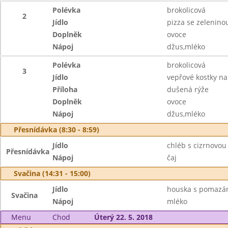
Polévka
brokolicová
2
Jídlo
pizza se zelenino
Doplněk
ovoce
Nápoj
džus,mléko
Polévka
brokolicová
3
Jídlo
vepřové kostky n
Příloha
dušená rýže
Doplněk
ovoce
Nápoj
džus,mléko
Přesnídávka (8:30 - 8:59)
Jídlo
chléb s cizrnovo
Přesnídávka
Nápoj
čaj
Svačina (14:31 - 15:00)
Jídlo
houska s pomazá
Svačina
Nápoj
mléko
Menu
Chod
Úterý 22. 5. 2018