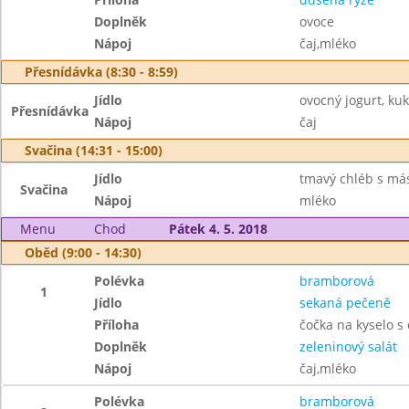
Doplněk
ovoce
Nápoj
čaj,mléko
Přesnídávka (8:30 - 8:59)
Jídlo
ovocný jogurt, ku
Přesnídávka
Nápoj
čaj
Svačina (14:31 - 15:00)
Jídlo
tmavý chléb s más
Svačina
Nápoj
mléko
Menu
Chod
Pátek 4. 5. 2018
Oběd (9:00 - 14:30)
Polévka
bramborová
1
Jídlo
sekaná pečeně
Příloha
čočka na kyselo s
Doplněk
zeleninový salát
Nápoj
čaj,mléko
Polévka
bramborová