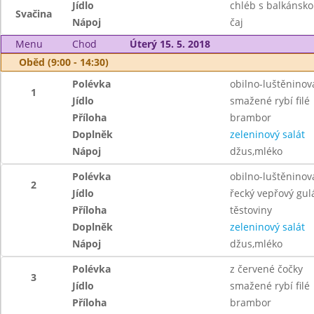
Jídlo
chléb s balkánsko
Svačina
Nápoj
čaj
Menu
Chod
Úterý 15. 5. 2018
Oběd (9:00 - 14:30)
Polévka
obilno-luštěninov
1
Jídlo
smažené rybí filé
Příloha
brambor
Doplněk
zeleninový salát
Nápoj
džus,mléko
Polévka
obilno-luštěninov
2
Jídlo
řecký vepřový gul
Příloha
těstoviny
Doplněk
zeleninový salát
Nápoj
džus,mléko
Polévka
z červené čočky
3
Jídlo
smažené rybí filé
Příloha
brambor