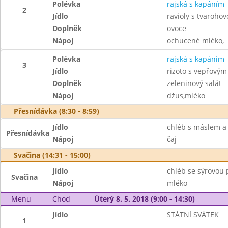
Polévka
rajská s kapáním
2
Jídlo
ravioly s tvaroh
Doplněk
ovoce
Nápoj
ochucené mléko,
Polévka
rajská s kapáním
3
Jídlo
rizoto s vepřový
Doplněk
zeleninový salát
Nápoj
džus,mléko
Přesnídávka (8:30 - 8:59)
Jídlo
chléb s máslem a
Přesnídávka
Nápoj
čaj
Svačina (14:31 - 15:00)
Jídlo
chléb se sýrovou
Svačina
Nápoj
mléko
Menu
Chod
Úterý 8. 5. 2018 (9:00 - 14:30)
Jídlo
STÁTNÍ SVÁTEK
1