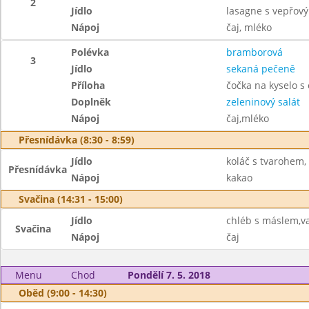
2
Jídlo
lasagne s vepřo
Nápoj
čaj, mléko
Polévka
bramborová
3
Jídlo
sekaná pečeně
Příloha
čočka na kyselo s
Doplněk
zeleninový salát
Nápoj
čaj,mléko
Přesnídávka (8:30 - 8:59)
Jídlo
koláč s tvarohem,
Přesnídávka
Nápoj
kakao
Svačina (14:31 - 15:00)
Jídlo
chléb s máslem,va
Svačina
Nápoj
čaj
Menu
Chod
Pondělí 7. 5. 2018
Oběd (9:00 - 14:30)