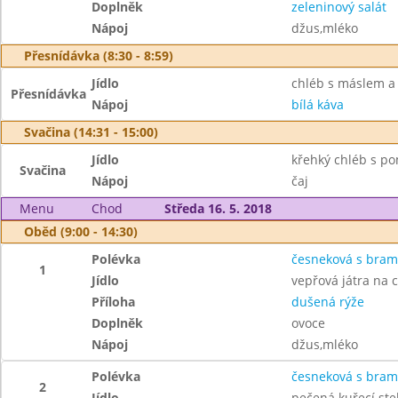
Doplněk
zeleninový salát
Nápoj
džus,mléko
Přesnídávka (8:30 - 8:59)
Jídlo
chléb s máslem a
Přesnídávka
Nápoj
bílá káva
Svačina (14:31 - 15:00)
Jídlo
křehký chléb s p
Svačina
Nápoj
čaj
Menu
Chod
Středa 16. 5. 2018
Oběd (9:00 - 14:30)
Polévka
česneková s bra
1
Jídlo
vepřová játra na 
Příloha
dušená rýže
Doplněk
ovoce
Nápoj
džus,mléko
Polévka
česneková s bra
2
Jídlo
pečená kuřecí st