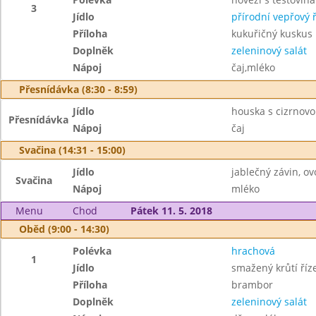
3
Jídlo
přírodní vepřový ř
Příloha
kukuřičný kuskus
Doplněk
zeleninový salát
Nápoj
čaj,mléko
Přesnídávka (8:30 - 8:59)
Jídlo
houska s cizrnov
Přesnídávka
Nápoj
čaj
Svačina (14:31 - 15:00)
Jídlo
jablečný závin, ov
Svačina
Nápoj
mléko
Menu
Chod
Pátek 11. 5. 2018
Oběd (9:00 - 14:30)
Polévka
hrachová
1
Jídlo
smažený krůtí říz
Příloha
brambor
Doplněk
zeleninový salát