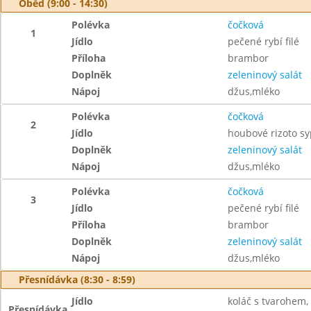
Oběd (9:00 - 14:30)
Polévka
čočková
1
Jídlo
pečené rybí filé
Příloha
brambor
Doplněk
zeleninový salát
Nápoj
džus,mléko
Polévka
čočková
2
Jídlo
houbové rizoto s
Doplněk
zeleninový salát
Nápoj
džus,mléko
Polévka
čočková
3
Jídlo
pečené rybí filé
Příloha
brambor
Doplněk
zeleninový salát
Nápoj
džus,mléko
Přesnídávka (8:30 - 8:59)
Jídlo
koláč s tvarohem,
Přesnídávka