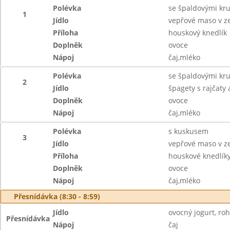
Polévka
se špaldovými kr
1
Jídlo
vepřové maso v ze
Příloha
houskový knedlík
Doplněk
ovoce
Nápoj
čaj,mléko
Polévka
se špaldovými kr
2
Jídlo
špagety s rajčat
Doplněk
ovoce
Nápoj
čaj,mléko
Polévka
s kuskusem
3
Jídlo
vepřové maso v ze
Příloha
houskové knedlík
Doplněk
ovoce
Nápoj
čaj,mléko
Přesnídávka (8:30 - 8:59)
Jídlo
ovocný jogurt, roh
Přesnídávka
Nápoj
čaj