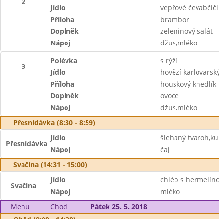
2
Jídlo
vepřové čevabčiči
Příloha
brambor
Doplněk
zeleninový salát
Nápoj
džus,mléko
Polévka
s rýží
3
Jídlo
hovězí karlovarsk
Příloha
houskový knedlík
Doplněk
ovoce
Nápoj
džus,mléko
Přesnídávka (8:30 - 8:59)
Jídlo
šlehaný tvaroh,ku
Přesnídávka
Nápoj
čaj
Svačina (14:31 - 15:00)
Jídlo
chléb s hermelín
Svačina
Nápoj
mléko
Menu
Chod
Pátek 25. 5. 2018