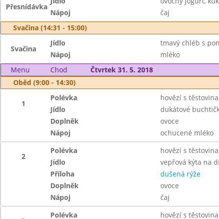
Jídlo
ovocný jogurt, ku
Přesnídávka
Nápoj
čaj
Svačina (14:31 - 15:00)
Jídlo
tmavý chléb s po
Svačina
Nápoj
mléko
Menu
Chod
Čtvrtek 31. 5. 2018
Oběd (9:00 - 14:30)
Polévka
hovězí s těstovin
1
Jídlo
dukátové buchti
Doplněk
ovoce
Nápoj
ochucené mléko
Polévka
hovězí s těstovin
2
Jídlo
vepřová kýta na d
Příloha
dušená rýže
Doplněk
ovoce
Nápoj
čaj
Polévka
hovězí s těstovin