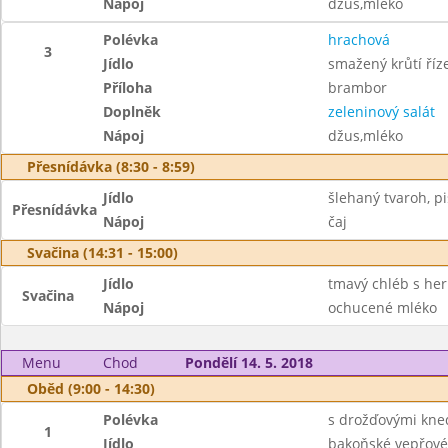
Nápoj
džus,mléko
Polévka
hrachová
3
Jídlo
smažený krůtí říz
Příloha
brambor
Doplněk
zeleninový salát
Nápoj
džus,mléko
Přesnídávka (8:30 - 8:59)
Jídlo
šlehaný tvaroh, pi
Přesnídávka
Nápoj
čaj
Svačina (14:31 - 15:00)
Jídlo
tmavý chléb s he
Svačina
Nápoj
ochucené mléko
Menu
Chod
Pondělí 14. 5. 2018
Oběd (9:00 - 14:30)
Polévka
s drožďovými kned
1
Jídlo
bakoňské vepřové 