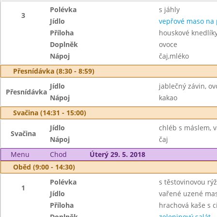
Polévka
s jáhly
3
Jídlo
vepřové maso na 
Příloha
houskové knedlík
Doplněk
ovoce
Nápoj
čaj,mléko
Přesnídávka (8:30 - 8:59)
Jídlo
jablečný závin, ov
Přesnídávka
Nápoj
kakao
Svačina (14:31 - 15:00)
Jídlo
chléb s máslem, v
Svačina
Nápoj
čaj
Menu
Chod
Úterý 29. 5. 2018
Oběd (9:00 - 14:30)
Polévka
s těstovinovou rýž
1
Jídlo
vařené uzené ma
Příloha
hrachová kaše s c
Doplněk
zeleninový salát