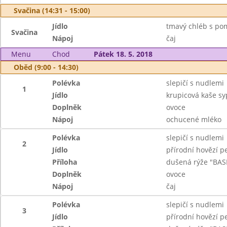
Svačina (14:31 - 15:00)
Jídlo
tmavý chléb s po
Svačina
Nápoj
čaj
Menu
Chod
Pátek 18. 5. 2018
Oběd (9:00 - 14:30)
Polévka
slepičí s nudlemi
1
Jídlo
krupicová kaše s
Doplněk
ovoce
Nápoj
ochucené mléko
Polévka
slepičí s nudlemi
2
Jídlo
přírodní hovězí p
Příloha
dušená rýže "BAS
Doplněk
ovoce
Nápoj
čaj
Polévka
slepičí s nudlemi
3
Jídlo
přírodní hovězí p