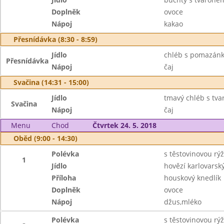
Doplněk
ovoce
Nápoj
kakao
Přesnídávka (8:30 - 8:59)
Jídlo
chléb s pomazánk
Přesnídávka
Nápoj
čaj
Svačina (14:31 - 15:00)
Jídlo
tmavý chléb s tv
Svačina
Nápoj
čaj
Menu
Chod
Čtvrtek 24. 5. 2018
Oběd (9:00 - 14:30)
Polévka
s těstovinovou rýž
1
Jídlo
hovězí karlovarsk
Příloha
houskový knedlík
Doplněk
ovoce
Nápoj
džus,mléko
Polévka
s těstovinovou rýž