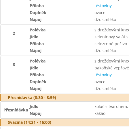
Příloha
těstoviny
Doplněk
ovoce
Nápoj
džus,mléko
Polévka
s drožďovými kned
2
Jídlo
zeleninový salát s
Příloha
celozrnné pečivo
Nápoj
džus,mléko
Polévka
s drožďovými kned
3
Jídlo
bakoňské vepřové 
Příloha
těstoviny
Doplněk
ovoce
Nápoj
džus,mléko
Přesnídávka (8:30 - 8:59)
Jídlo
koláč s tvarohem,
Přesnídávka
Nápoj
kakao
Svačina (14:31 - 15:00)