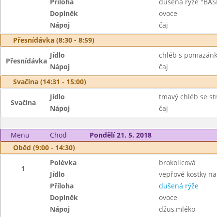
Příloha
dušená rýže "BAS
Doplněk
ovoce
Nápoj
čaj
Přesnídávka (8:30 - 8:59)
Jídlo
chléb s pomazánk
Přesnídávka
Nápoj
čaj
Svačina (14:31 - 15:00)
Jídlo
tmavý chléb se s
Svačina
Nápoj
čaj
Menu
Chod
Pondělí 21. 5. 2018
Oběd (9:00 - 14:30)
Polévka
brokolicová
1
Jídlo
vepřové kostky n
Příloha
dušená rýže
Doplněk
ovoce
Nápoj
džus,mléko