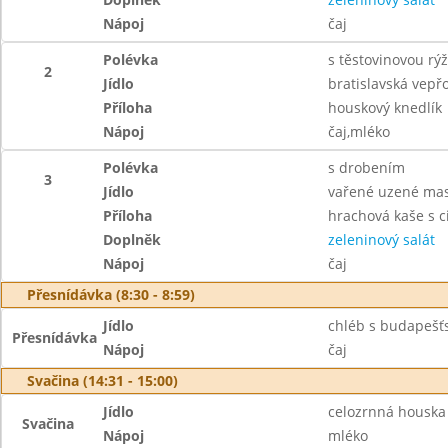
Nápoj
čaj
Polévka
s těstovinovou rýž
2
Jídlo
bratislavská vepř
Příloha
houskový knedlík
Nápoj
čaj,mléko
Polévka
s drobením
3
Jídlo
vařené uzené ma
Příloha
hrachová kaše s c
Doplněk
zeleninový salát
Nápoj
čaj
Přesnídávka (8:30 - 8:59)
Jídlo
chléb s budapešť
Přesnídávka
Nápoj
čaj
Svačina (14:31 - 15:00)
Jídlo
celozrnná houska
Svačina
Nápoj
mléko