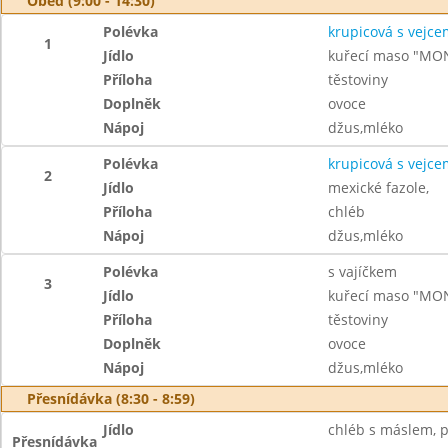
Oběd (9:00 - 14:30)
Polévka
krupicová s vejce
1
Jídlo
kuřecí maso "MO
Příloha
těstoviny
Doplněk
ovoce
Nápoj
džus,mléko
Polévka
krupicová s vejce
2
Jídlo
mexické fazole,
Příloha
chléb
Nápoj
džus,mléko
Polévka
s vajíčkem
3
Jídlo
kuřecí maso "MO
Příloha
těstoviny
Doplněk
ovoce
Nápoj
džus,mléko
Přesnídávka (8:30 - 8:59)
Jídlo
chléb s máslem, p
Přesnídávka