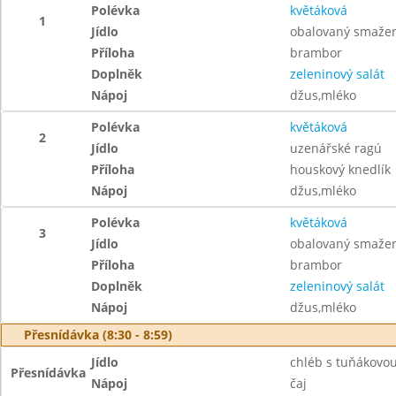
Polévka
květáková
1
Jídlo
obalovaný smažen
Příloha
brambor
Doplněk
zeleninový salát
Nápoj
džus,mléko
Polévka
květáková
2
Jídlo
uzenářské ragú
Příloha
houskový knedlík
Nápoj
džus,mléko
Polévka
květáková
3
Jídlo
obalovaný smažen
Příloha
brambor
Doplněk
zeleninový salát
Nápoj
džus,mléko
Přesnídávka (8:30 - 8:59)
Jídlo
chléb s tuňákovo
Přesnídávka
Nápoj
čaj