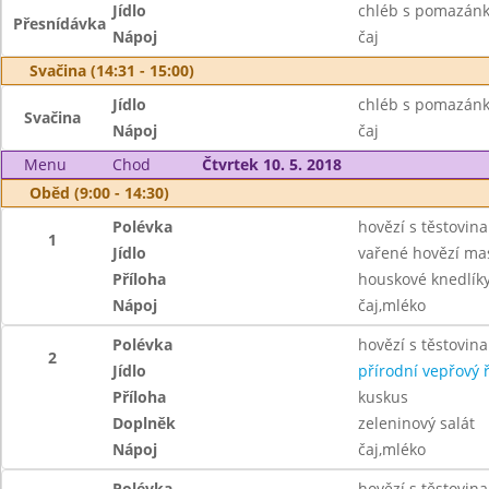
Jídlo
chléb s pomazánko
Přesnídávka
Nápoj
čaj
Svačina (14:31 - 15:00)
Jídlo
chléb s pomazánk
Svačina
Nápoj
čaj
Menu
Chod
Čtvrtek 10. 5. 2018
Oběd (9:00 - 14:30)
Polévka
hovězí s těstovin
1
Jídlo
vařené hovězí ma
Příloha
houskové knedlík
Nápoj
čaj,mléko
Polévka
hovězí s těstovin
2
Jídlo
přírodní vepřový ř
Příloha
kuskus
Doplněk
zeleninový salát
Nápoj
čaj,mléko
Polévka
hovězí s těstovin