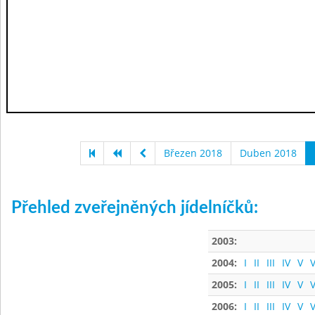
Březen 2018
Duben 2018
Přehled zveřejněných jídelníčků:
2003:
2004:
I
II
III
IV
V
V
2005:
I
II
III
IV
V
V
2006:
I
II
III
IV
V
V