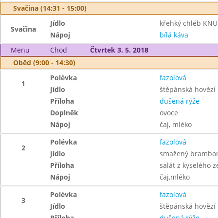
Svačina (14:31 - 15:00)
Jídlo
křehký chléb KNU
Svačina
Nápoj
bílá káva
Menu
Chod
Čtvrtek 3. 5. 2018
Oběd (9:00 - 14:30)
Polévka
fazolová
1
Jídlo
štěpánská hovězí
Příloha
dušená rýže
Doplněk
ovoce
Nápoj
čaj, mléko
Polévka
fazolová
2
Jídlo
smažený brambo
Příloha
salát z kyselého ze
Nápoj
čaj,mléko
Polévka
fazolová
3
Jídlo
štěpánská hovězí
Příloha
dušená rýže