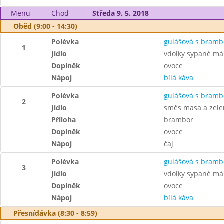
Menu
Chod
Středa 9. 5. 2018
Oběd (9:00 - 14:30)
Polévka
gulášová s bram
1
Jídlo
vdolky sypané m
Doplněk
ovoce
Nápoj
bílá káva
Polévka
gulášová s bram
2
Jídlo
směs masa a zele
Příloha
brambor
Doplněk
ovoce
Nápoj
čaj
Polévka
gulášová s bram
3
Jídlo
vdolky sypané m
Doplněk
ovoce
Nápoj
bílá káva
Přesnídávka (8:30 - 8:59)