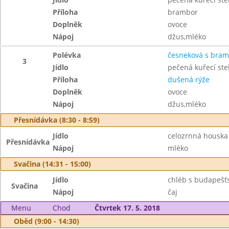
Příloha
brambor
Doplněk
ovoce
Nápoj
džus,mléko
Polévka
česneková s bra
3
Jídlo
pečená kuřecí st
Příloha
dušená rýže
Doplněk
ovoce
Nápoj
džus,mléko
Přesnídávka (8:30 - 8:59)
Jídlo
celozrnná houska
Přesnídávka
Nápoj
mléko
Svačina (14:31 - 15:00)
Jídlo
chléb s budapešť
Svačina
Nápoj
čaj
Menu
Chod
Čtvrtek 17. 5. 2018
Oběd (9:00 - 14:30)