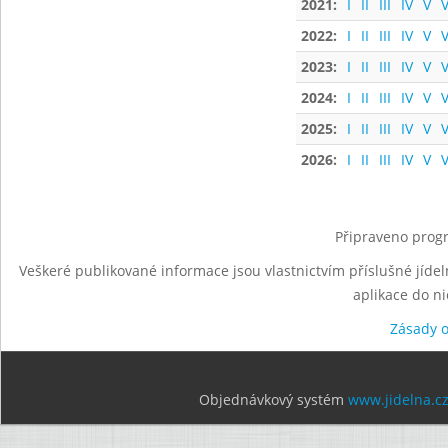
2021:
I
II
III
IV
V
V
2022:
I
II
III
IV
V
V
2023:
I
II
III
IV
V
V
2024:
I
II
III
IV
V
V
2025:
I
II
III
IV
V
V
2026:
I
II
III
IV
V
V
Připraveno progr
Veškeré publikované informace jsou vlastnictvím příslušné jídel
aplikace do n
Zásady 
Objednávkový systém
www.jidelna.c