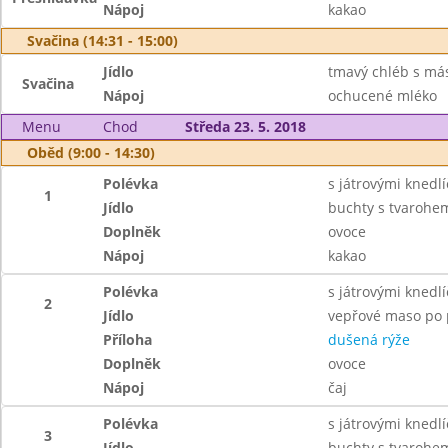
Nápoj
kakao
Svačina (14:31 - 15:00)
Jídlo
tmavý chléb s más
Svačina
Nápoj
ochucené mléko
Menu
Chod
Středa 23. 5. 2018
Oběd (9:00 - 14:30)
Polévka
s játrovými knedlí
1
Jídlo
buchty s tvarohem
Doplněk
ovoce
Nápoj
kakao
Polévka
s játrovými knedlí
2
Jídlo
vepřové maso po 
Příloha
dušená rýže
Doplněk
ovoce
Nápoj
čaj
Polévka
s játrovými knedlí
3
Jídlo
buchty s tvarohe