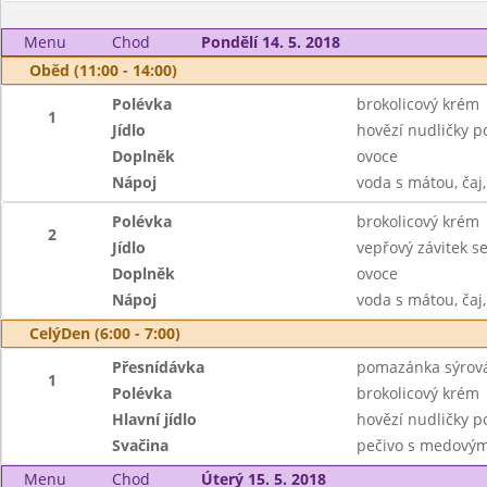
Menu
Chod
Pondělí 14. 5. 2018
Oběd (11:00 - 14:00)
Polévka
brokolicový krém
1
Jídlo
hovězí nudličky p
Doplněk
ovoce
Nápoj
voda s mátou, čaj
Polévka
brokolicový krém
2
Jídlo
vepřový závitek s
Doplněk
ovoce
Nápoj
voda s mátou, čaj
CelýDen (6:00 - 7:00)
Přesnídávka
pomazánka sýrová
1
Polévka
brokolicový krém
Hlavní jídlo
hovězí nudličky p
Svačina
pečivo s medovým 
Menu
Chod
Úterý 15. 5. 2018