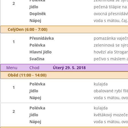
2
Jídlo
pečená tilápie na
Doplněk
ovocná přesnídáv
Nápoj
voda s mátou, čaj
CelýDen (6:00 - 7:00)
Přesnídávka
pomazánka vaječná
1
Polévka
zeleninová se sý
Hlavní jídlo
hovězí ala Strogan
Svačina
pečivo s máslem 
Menu
Chod
Úterý 29. 5. 2018
Oběd (11:00 - 14:00)
Polévka
kulajda
1
Jídlo
obalované rybí fil
Nápoj
voda s mátou, ovo
Polévka
kulajda
2
Jídlo
květákový mozeče
Nápoj
voda s mátou, ovo