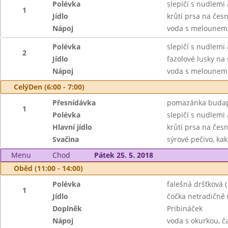
Polévka
slepičí s nudlemi
1
Jídlo
krůtí prsa na čes
Nápoj
voda s melounem, 
Polévka
slepičí s nudlemi
2
Jídlo
fazolové lusky na
Nápoj
voda s melounem, 
CelýDen (6:00 - 7:00)
Přesnídávka
pomazánka budapeš
1
Polévka
slepičí s nudlemi
Hlavní jídlo
krůtí prsa na čes
Svačina
sýrové pečivo, ka
Menu
Chod
Pátek 25. 5. 2018
Oběd (11:00 - 14:00)
Polévka
falešná dršťková ( 
1
Jídlo
čočka netradičně 
Doplněk
Pribináček
Nápoj
voda s okurkou, č