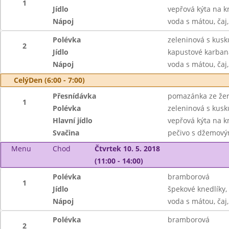
1
Jídlo
vepřová kýta na k
Nápoj
voda s mátou, čaj,
Polévka
zeleninová s kus
2
Jídlo
kapustové karban
Nápoj
voda s mátou, čaj,
CelýDen (6:00 - 7:00)
Přesnídávka
pomazánka ze žervé
1
Polévka
zeleninová s kus
Hlavní jídlo
vepřová kýta na k
Svačina
pečivo s džemový
Menu
Chod
Čtvrtek 10. 5. 2018
(11:00 - 14:00)
Polévka
bramborová
1
Jídlo
špekové knedlíky, 
Nápoj
voda s mátou, čaj,
Polévka
bramborová
2