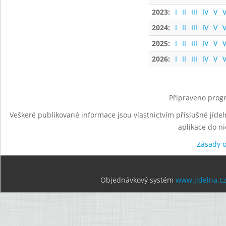
2023:
I
II
III
IV
V
V
2024:
I
II
III
IV
V
V
2025:
I
II
III
IV
V
V
2026:
I
II
III
IV
V
V
Připraveno progr
Veškeré publikované informace jsou vlastnictvím příslušné jídel
aplikace do n
Zásady 
Objednávkový systém
www.jidelna.c