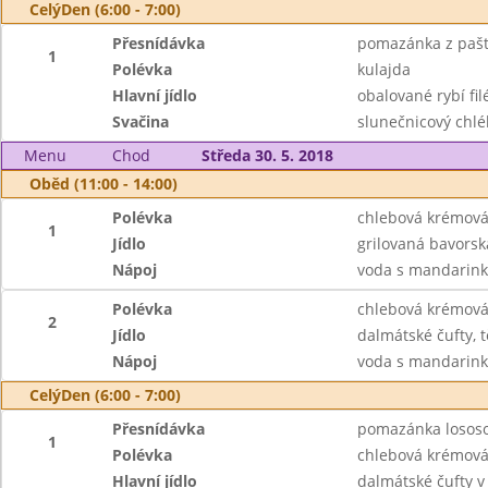
CelýDen (6:00 - 7:00)
Přesnídávka
pomazánka z paštik
1
Polévka
kulajda
Hlavní jídlo
obalované rybí fil
Svačina
slunečnicový chléb
Menu
Chod
Středa 30. 5. 2018
Oběd (11:00 - 14:00)
Polévka
chlebová krémová
1
Jídlo
grilovaná bavorsk
Nápoj
voda s mandarinko
Polévka
chlebová krémová
2
Jídlo
dalmátské čufty, t
Nápoj
voda s mandarinko
CelýDen (6:00 - 7:00)
Přesnídávka
pomazánka lososov
1
Polévka
chlebová krémová
Hlavní jídlo
dalmátské čufty v 