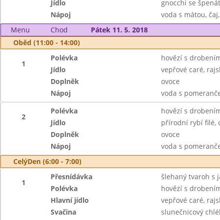
Jídlo
gnocchi se špená
Nápoj
voda s mátou, čaj,
Menu
Chod
Pátek 11. 5. 2018
Oběd (11:00 - 14:00)
Polévka
hovězí s drobení
1
Jídlo
vepřové caré, raj
Doplněk
ovoce
Nápoj
voda s pomeranče
Polévka
hovězí s drobení
2
Jídlo
přírodní rybí fil
Doplněk
ovoce
Nápoj
voda s pomeranče
CelýDen (6:00 - 7:00)
Přesnídávka
šlehaný tvaroh s j
1
Polévka
hovězí s drobení
Hlavní jídlo
vepřové caré, rajs
Svačina
slunečnicový chl