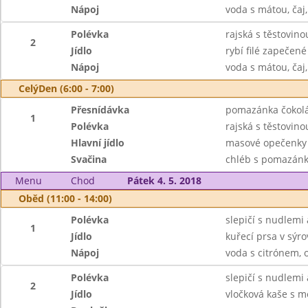
Nápoj
voda s mátou, čaj
Polévka
rajská s těstovino
2
Jídlo
rybí filé zapečen
Nápoj
voda s mátou, čaj
CelýDen (6:00 - 7:00)
Přesnídávka
pomazánka čokolá
1
Polévka
rajská s těstovino
Hlavní jídlo
masové opečenky 
Svačina
chléb s pomazánk
Menu
Chod
Pátek 4. 5. 2018
Oběd (11:00 - 14:00)
Polévka
slepičí s nudlemi
1
Jídlo
kuřecí prsa v sýr
Nápoj
voda s citrónem, o
Polévka
slepičí s nudlemi
2
Jídlo
vločková kaše s 