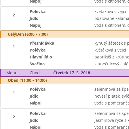
Nápoj
voda s citrónem, 
Polévka
květáková s vejci
2
Jídlo
obalované kalamá
Nápoj
voda s citrónem, 
CelýDen (6:00 - 7:00)
Přesnídávka
kynutý šáteček s p
1
Polévka
květáková s vejci
Hlavní jídlo
paprikáš z krůtího
Svačina
slunečnicový chlé
Menu
Chod
Čtvrtek 17. 5. 2018
Oběd (11:00 - 14:00)
Polévka
zeleninová se špe
1
Jídlo
hovězí plátek, sv
Nápoj
voda s pomerančem
Polévka
zeleninová se špe
2
Jídlo
jasmínová rýže s 
Nápoj
voda s pomerančem