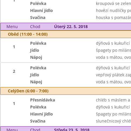
Polévka
kroupová se zele
Hlavní jídlo
hovězí nudličky p
Svačina
houska s pomazán
Menu
Chod
Úterý 22. 5. 2018
Oběd (11:00 - 14:00)
Polévka
dýňová s kukuřicí
1
Jídlo
špagety po milánsk
Nápoj
voda s mátou, ovo
Polévka
dýňová s kukuřicí
2
Jídlo
vepřový plátek z
Nápoj
voda s mátou, ovo
CelýDen (6:00 - 7:00)
Přesnídávka
chléb s máslem a 
1
Polévka
dýňová s kukuřicí
Hlavní jídlo
špagety po milánsk
Svačina
slunečnicový chlé
Menu
Chod
Středa 23. 5. 2018