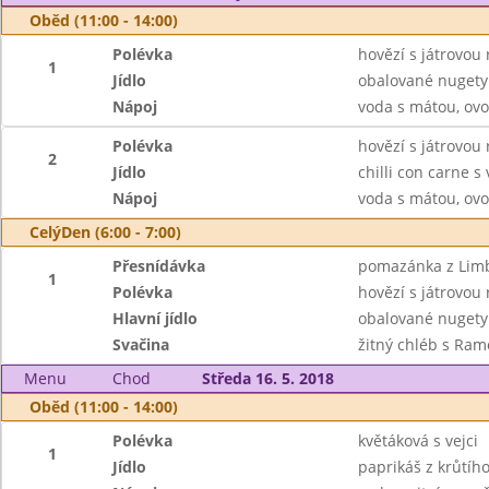
Oběd (11:00 - 14:00)
Polévka
hovězí s játrovou 
1
Jídlo
obalované nugety 
Nápoj
voda s mátou, ovo
Polévka
hovězí s játrovou 
2
Jídlo
chilli con carne 
Nápoj
voda s mátou, ovo
CelýDen (6:00 - 7:00)
Přesnídávka
pomazánka z Limbu
1
Polévka
hovězí s játrovou 
Hlavní jídlo
obalované nugety 
Svačina
žitný chléb s Ram
Menu
Chod
Středa 16. 5. 2018
Oběd (11:00 - 14:00)
Polévka
květáková s vejci
1
Jídlo
paprikáš z krůtíh