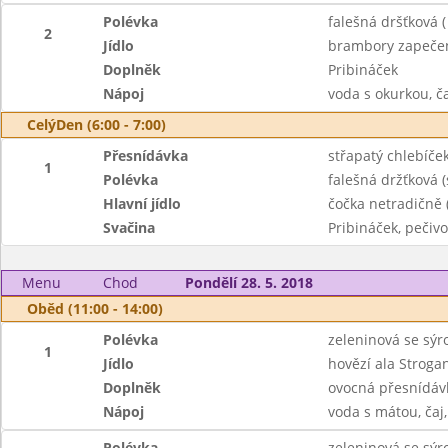
Polévka
falešná dršťková ( 
2
Jídlo
brambory zapečen
Doplněk
Pribináček
Nápoj
voda s okurkou, č
CelýDen (6:00 - 7:00)
Přesnídávka
střapatý chlebíček
1
Polévka
falešná držťková (
Hlavní jídlo
čočka netradičně 
Svačina
Pribináček, pečivo,
Menu
Chod
Pondělí 28. 5. 2018
Oběd (11:00 - 14:00)
Polévka
zeleninová se sý
1
Jídlo
hovězí ala Stroga
Doplněk
ovocná přesnídáv
Nápoj
voda s mátou, čaj
Polévka
zeleninová se sý