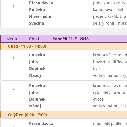
Přesnídávka
pomazánka ze šves
1
Polévka
kapustová s rýží
Hlavní jídlo
pečený králík, bra
Svačina
selský rohlík, hor
Menu
Chod
Pondělí 21. 5. 2018
Oběd (11:00 - 14:00)
Polévka
kroupová se zele
1
Jídlo
hovězí nudličky p
Doplněk
ovoce
Nápoj
voda s mátou, čaj
Polévka
kroupová se zele
2
Jídlo
rybí filety, bram
Doplněk
ovoce
Nápoj
voda s mátou, čaj
CelýDen (6:00 - 7:00)
Přesnídávka
moučník, jablko, 
1