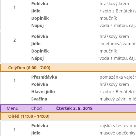
Polévka
hráškový krém
1
Jídlo
rizoto z Benátek (
Doplněk
moučník
Nápoj
voda s mátou, čaj,
Polévka
hráškový krém
2
Jídlo
smetanová žampió
Doplněk
moučník
Nápoj
voda s mátou, čaj,
CelýDen (6:00 - 7:00)
Přesnídávka
pomazánka vaječná
1
Polévka
hráškový krém
Hlavní jídlo
rizoto z Benátek (
Svačina
makový závin, mlé
Menu
Chod
Čtvrtek 3. 5. 2018
Oběd (11:00 - 14:00)
Polévka
rajská s těstovino
1
Jídlo
masové opečenky 