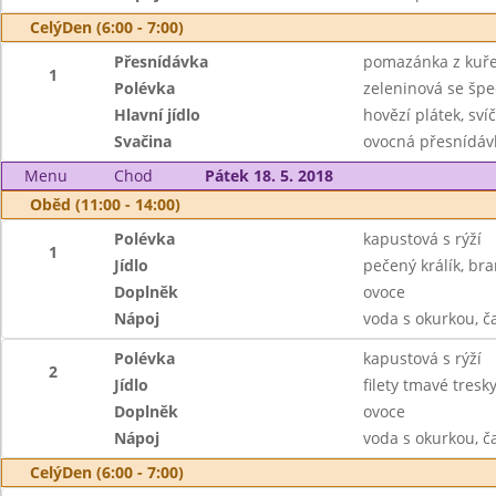
CelýDen (6:00 - 7:00)
Přesnídávka
pomazánka z kuřec
1
Polévka
zeleninová se špe
Hlavní jídlo
hovězí plátek, sví
Svačina
ovocná přesnídávk
Menu
Chod
Pátek 18. 5. 2018
Oběd (11:00 - 14:00)
Polévka
kapustová s rýží
1
Jídlo
pečený králík, bra
Doplněk
ovoce
Nápoj
voda s okurkou, č
Polévka
kapustová s rýží
2
Jídlo
filety tmavé tresk
Doplněk
ovoce
Nápoj
voda s okurkou, č
CelýDen (6:00 - 7:00)