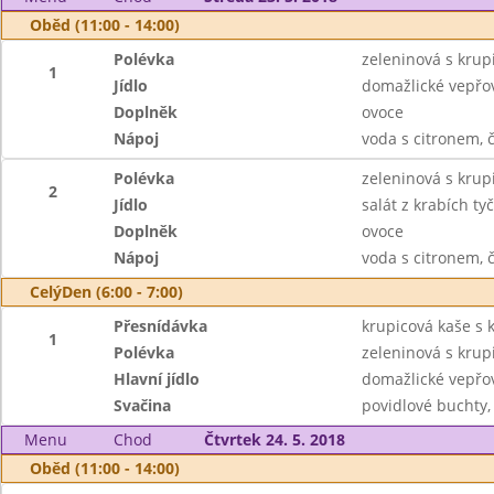
Oběd (11:00 - 14:00)
Polévka
zeleninová s krupi
1
Jídlo
domažlické vepřov
Doplněk
ovoce
Nápoj
voda s citronem, 
Polévka
zeleninová s krupi
2
Jídlo
salát z krabích ty
Doplněk
ovoce
Nápoj
voda s citronem, 
CelýDen (6:00 - 7:00)
Přesnídávka
krupicová kaše s 
1
Polévka
zeleninová s krupi
Hlavní jídlo
domažlické vepřov
Svačina
povidlové buchty,
Menu
Chod
Čtvrtek 24. 5. 2018
Oběd (11:00 - 14:00)