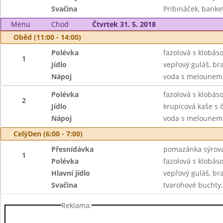
Svačina
Pribináček, banke
Menu
Chod
Čtvrtek 31. 5. 2018
Oběd (11:00 - 14:00)
Polévka
fazolová s klobás
1
Jídlo
vepřový guláš, br
Nápoj
voda s melounem, 
Polévka
fazolová s klobás
2
Jídlo
krupicová kaše s 
Nápoj
voda s melounem, 
CelýDen (6:00 - 7:00)
Přesnídávka
pomazánka sýrová 
1
Polévka
fazolová s klobás
Hlavní jídlo
vepřový guláš, br
Svačina
tvarohové buchty,
Reklama: