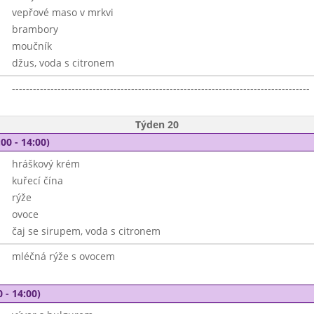
vepřové maso v mrkvi
brambory
moučník
džus, voda s citronem
-------------------------------------------------------------------------------------
Týden 20
00 - 14:00)
hráškový krém
kuřecí čína
rýže
ovoce
čaj se sirupem, voda s citronem
mléčná rýže s ovocem
 - 14:00)