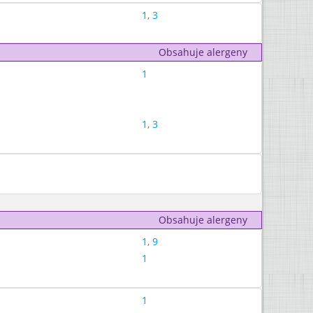
1
,
3
Obsahuje alergeny
1
1
,
3
Obsahuje alergeny
1
,
9
1
1