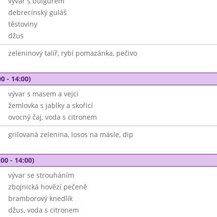
vývar s bulgurem
debrecínský guláš
těstoviny
džus
zeleninový talíř, rybí pomazánka, pečivo
0 - 14:00)
vývar s masem a vejci
žemlovka s jablky a skořicí
ovocný čaj, voda s citronem
grilovaná zelenina, losos na másle, dip
00 - 14:00)
vývar se strouháním
zbojnická hovězí pečeně
bramborový knedlík
džus, voda s citronem