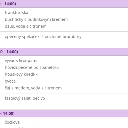
 - 14:00)
frankfurtská
buchtičky s pudinkovým krémem
džus, voda s citronem
opečený špekáček, šťouchané brambory
0 - 14:00)
vývar s kroupami
hovězí pečeně po španělsku
houskový knedlík
ovoce
čaj s medem, voda s citronem
fazolový salát, pečivo
- 14:00)
čočková