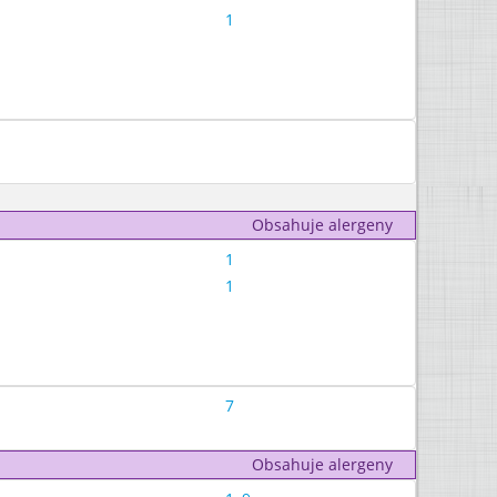
1
Obsahuje alergeny
1
1
7
Obsahuje alergeny