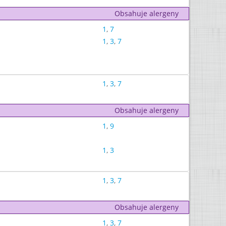
Obsahuje alergeny
1
,
7
1
,
3
,
7
1
,
3
,
7
Obsahuje alergeny
1
,
9
1
,
3
1
,
3
,
7
Obsahuje alergeny
1
,
3
,
7