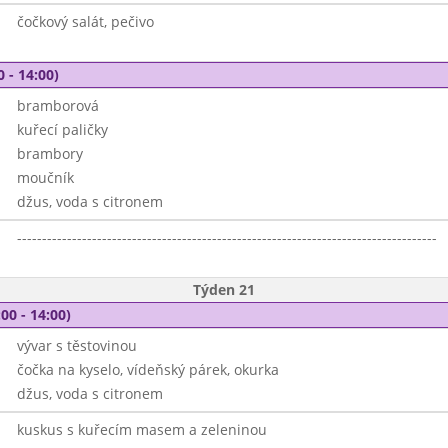
čočkový salát, pečivo
0 - 14:00)
bramborová
kuřecí paličky
brambory
moučník
džus, voda s citronem
------------------------------------------------------------------------------------
Týden 21
00 - 14:00)
vývar s těstovinou
čočka na kyselo, vídeňský párek, okurka
džus, voda s citronem
kuskus s kuřecím masem a zeleninou