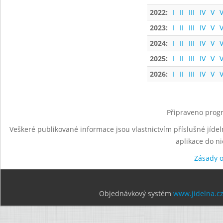
2022:
I
II
III
IV
V
V
2023:
I
II
III
IV
V
V
2024:
I
II
III
IV
V
V
2025:
I
II
III
IV
V
V
2026:
I
II
III
IV
V
V
Připraveno progr
Veškeré publikované informace jsou vlastnictvím příslušné jídel
aplikace do n
Zásady 
Objednávkový systém
www.jidelna.c