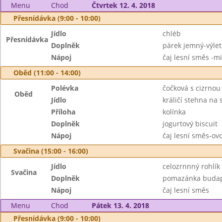
Menu
Chod
Čtvrtek 12. 4. 2018
Přesnídávka (9:00 - 10:00)
Jídlo
chléb
Přesnídávka
Doplněk
párek jemný-výlet
Nápoj
čaj lesní směs -m
Oběd (11:00 - 14:00)
Polévka
čočková s cizrnou
Oběd
Jídlo
králičí stehna na
Příloha
kolínka
Doplněk
jogurtový biscuit
Nápoj
čaj lesní směs-ov
Svačina (15:00 - 16:00)
Jídlo
celozrnnný rohlík
Svačina
Doplněk
pomazánka budape
Nápoj
čaj lesní směs
Menu
Chod
Pátek 13. 4. 2018
Přesnídávka (9:00 - 10:00)