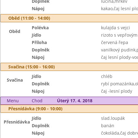
Doplněk
lučina,mrkev
Nápoj
kakao,čaj lesní pl
Oběd (11:00 - 14:00)
Polévka
kulajda s vejci
Oběd
Jídlo
rizoto s vepřový
Příloha
červená řepa
Doplněk
vanilkový pudink
Nápoj
čaj lesní plody-v
Svačina (15:00 - 16:00)
Jídlo
chléb
Svačina
Doplněk
rybí pomazánka,o
Nápoj
čaj -lesní plody
Menu
Chod
Úterý 17. 4. 2018
Přesnídávka (9:00 - 10:00)
Jídlo
slad.loupák
Přesnídávka
Doplněk
banán
Nápoj
čokoláda,čaj dobr