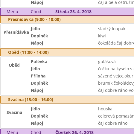
Nápoj
čaj aloe a ostruži
Menu
Chod
Středa 25. 4. 2018
Přesnídávka (9:00 - 10:00)
Jídlo
sladký loupák
Přesnídávka
Doplněk
kiwi
Nápoj
čokoláda,čaj dobr
Oběd (11:00 - 14:00)
Polévka
gulášová
Oběd
Jídlo
čočka na kyselo s
Příloha
sázené vejce,okur
Doplněk
brumík čokoládov
Nápoj
čaj dobré ráno-vo
Svačina (15:00 - 16:00)
Jídlo
houska
Svačina
Doplněk
celerová pomazán
Nápoj
čaj dobré ráno
Menu
Chod
Čtvrtek 26. 4. 2018