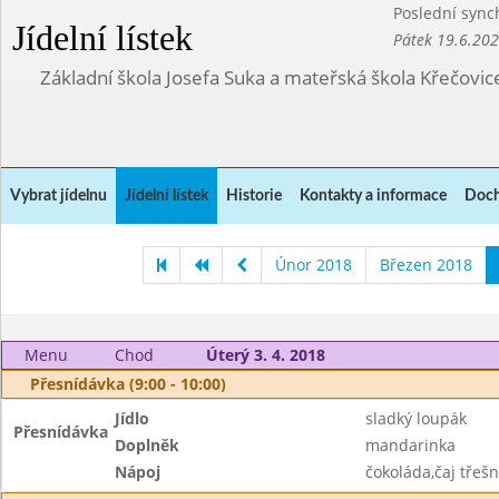
Poslední sync
Jídelní lístek
Pátek 19.6.20
Základní škola Josefa Suka a mateřská škola Křečovic
Vybrat jídelnu
Jídelní lístek
Historie
Kontakty a informace
Doch
Únor 2018
Březen 2018
Menu
Chod
Úterý 3. 4. 2018
Přesnídávka (9:00 - 10:00)
Jídlo
sladký loupák
Přesnídávka
Doplněk
mandarinka
Nápoj
čokoláda,čaj třeš