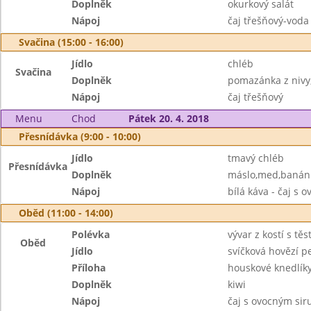
Doplněk
okurkový salát
Nápoj
čaj třešňový-voda
Svačina (15:00 - 16:00)
Jídlo
chléb
Svačina
Doplněk
pomazánka z nivy
Nápoj
čaj třešňový
Menu
Chod
Pátek 20. 4. 2018
Přesnídávka (9:00 - 10:00)
Jídlo
tmavý chléb
Přesnídávka
Doplněk
máslo,med,banán
Nápoj
bílá káva - čaj s
Oběd (11:00 - 14:00)
Polévka
vývar z kostí s tě
Oběd
Jídlo
svíčková hovězí p
Příloha
houskové knedlík
Doplněk
kiwi
Nápoj
čaj s ovocným si