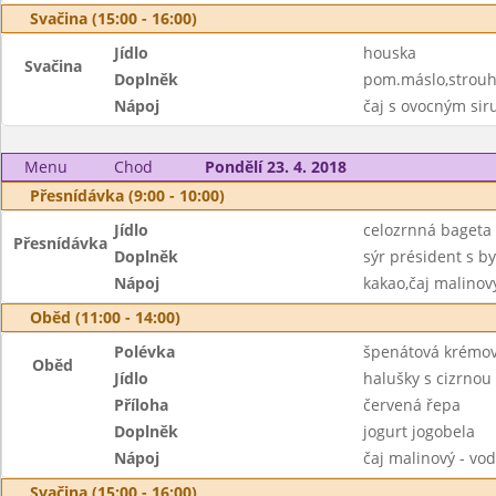
Svačina (15:00 - 16:00)
Jídlo
houska
Svačina
Doplněk
pom.máslo,strouha
Nápoj
čaj s ovocným si
Menu
Chod
Pondělí 23. 4. 2018
Přesnídávka (9:00 - 10:00)
Jídlo
celozrnná bageta
Přesnídávka
Doplněk
sýr président s by
Nápoj
kakao,čaj malinov
Oběd (11:00 - 14:00)
Polévka
špenátová krémo
Oběd
Jídlo
halušky s cizrnou 
Příloha
červená řepa
Doplněk
jogurt jogobela
Nápoj
čaj malinový - vo
Svačina (15:00 - 16:00)