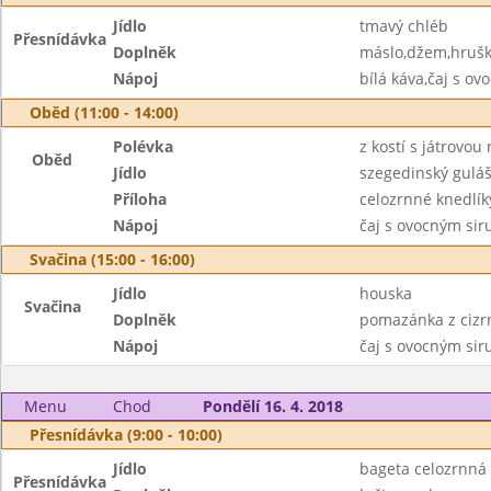
Jídlo
tmavý chléb
Přesnídávka
Doplněk
máslo,džem,hruš
Nápoj
bílá káva,čaj s o
Oběd (11:00 - 14:00)
Polévka
z kostí s játrovou
Oběd
Jídlo
szegedinský gulá
Příloha
celozrnné knedlík
Nápoj
čaj s ovocným si
Svačina (15:00 - 16:00)
Jídlo
houska
Svačina
Doplněk
pomazánka z cizr
Nápoj
čaj s ovocným si
Menu
Chod
Pondělí 16. 4. 2018
Přesnídávka (9:00 - 10:00)
Jídlo
bageta celozrnná
Přesnídávka