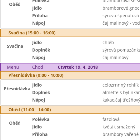
Polévka
brambotrová se s
Oběd
Jídlo
bramborové gnoc
Příloha
sýrovo-špenátová
Nápoj
čaj malinový - vo
Svačina (15:00 - 16:00)
Jídlo
chléb
Svačina
Doplněk
sýrová pomazánka
Nápoj
čaj malinový
Menu
Chod
Čtvrtek 19. 4. 2018
Přesnídávka (9:00 - 10:00)
Jídlo
celozrnnný rohlík
Přesnídávka
Doplněk
almette s bylinka
Nápoj
kakao,čaj třešňov
Oběd (11:00 - 14:00)
Polévka
fazolová
Oběd
Jídlo
květák smažený
Příloha
brambory vařené