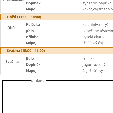
Doplněk
sýr žervé,paprika
Nápoj
kakao,čaj třešňov
Oběd (11:00 - 14:00)
Polévka
zeleninivá s rýží a
Oběd
Jídlo
zapečené těstovi
Příloha
kyselá okurka
Nápoj
třešňový čaj
Svačina (15:00 - 16:00)
Jídlo
rohlik
Svačina
Doplněk
jogurt ovocný
Nápoj
čaj třešňový
Reklama: