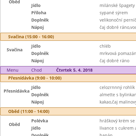
Oběd
Jídlo
milánské špaget
Příloha
sypané sýrem
Doplněk
velikonoční perní
Nápoj
čaj dobré ráno,vo
Svačina (15:00 - 16:00)
Jídlo
chléb
Svačina
Doplněk
mrkvová pomazánk
Nápoj
čaj dobré ráno
Menu
Chod
Čtvrtek 5. 4. 2018
Přesnídávka (9:00 - 10:00)
Jídlo
celozrnnný rohlík
Přesnídávka
Doplněk
almette s bylink
Nápoj
kakao,čaj malinov
Oběd (11:00 - 14:00)
Polévka
hráškový krém se
Oběd
Jídlo
lívance s cukrem 
Doplněk
banán