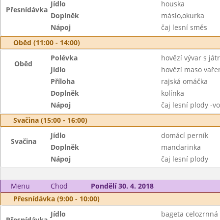
Jídlo
houska
Přesnídávka
Doplněk
máslo,okurka
Nápoj
čaj lesní směs
Oběd (11:00 - 14:00)
Polévka
hovězí vývar s ját
Oběd
Jídlo
hovězí maso vaře
Příloha
rajská omáčka
Doplněk
kolínka
Nápoj
čaj lesní plody -v
Svačina (15:00 - 16:00)
Jídlo
domácí perník
Svačina
Doplněk
mandarinka
Nápoj
čaj lesní plody
Menu
Chod
Pondělí 30. 4. 2018
Přesnídávka (9:00 - 10:00)
Jídlo
bageta celozrnná
Přesnídávka