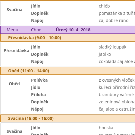
Jídlo
chléb
Svačina
Doplněk
pomazánka z tuňá
Nápoj
čaj dobré ráno
Menu
Chod
Úterý 10. 4. 2018
Přesnídávka (9:00 - 10:00)
Jídlo
sladký loupák
Přesnídávka
Doplněk
jablko
Nápoj
čokoláda,čaj aloe 
Oběd (11:00 - 14:00)
Polévka
z ovesných vloček
Oběd
Jídlo
kuřecí přírodní ří
Příloha
brambory vařené
Doplněk
zeleninová obloh
Nápoj
čaj aloe a ostruž
Svačina (15:00 - 16:00)
Jídlo
houska
Svačina
Doplněk
celerová pomazán