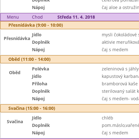
Nápoj
čaj aloe a ostruži
Menu
Chod
Středa 11. 4. 2018
Přesnídávka (9:00 - 10:00)
Jídlo
mysli čokoládové
Přesnídávka
Doplněk
aktivie meruňkov
Nápoj
čaj s medem
Oběd (11:00 - 14:00)
Polévka
zeleninová s jáhly
Oběd
Jídlo
kapustový karban
Příloha
bramborová kaše
Doplněk
sterilovaný salát
Nápoj
čaj s medem- vod
Svačina (15:00 - 16:00)
Jídlo
chléb
Svačina
Doplněk
pom.máslo,vařené 
Nápoj
čaj s medem