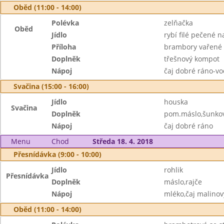
Oběd (11:00 - 14:00)
Polévka
zelňačka
Oběd
Jídlo
rybí filé pečené 
Příloha
brambory vařené
Doplněk
třešnový kompot
Nápoj
čaj dobré ráno-vo
Svačina (15:00 - 16:00)
Jídlo
houska
Svačina
Doplněk
pom.máslo,šunkov
Nápoj
čaj dobré ráno
Menu
Chod
Středa 18. 4. 2018
Přesnídávka (9:00 - 10:00)
Jídlo
rohlik
Přesnídávka
Doplněk
máslo,rajče
Nápoj
mléko,čaj malinov
Oběd (11:00 - 14:00)