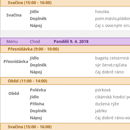
Svačina (15:00 - 16:00)
Jídlo
houska
Svačina
Doplněk
pom.máslo,plátkov
Nápoj
čaj s ovocným si
Menu
Chod
Pondělí 9. 4. 2018
Přesnídávka (9:00 - 10:00)
Jídlo
bageta celozrnná
Přesnídávka
Doplněk
sýr žervé,rajčata
Nápoj
čaj dobré ráno
Oběd (11:00 - 14:00)
Polévka
pórková
Oběd
Jídlo
cikánská hovězí 
Příloha
dušená rýže
Doplněk
jablko
Nápoj
čaj dobré ráno-vo
Svačina (15:00 - 16:00)