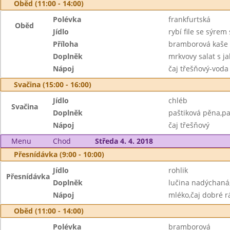
Oběd (11:00 - 14:00)
Polévka
frankfurtská
Oběd
Jídlo
rybí file se sýre
Příloha
bramborová kaše
Doplněk
mrkvovy salat s jab
Nápoj
čaj třešňový-voda
Svačina (15:00 - 16:00)
Jídlo
chléb
Svačina
Doplněk
paštiková pěna,pa
Nápoj
čaj třešňový
Menu
Chod
Středa 4. 4. 2018
Přesnídávka (9:00 - 10:00)
Jídlo
rohlik
Přesnídávka
Doplněk
lučina nadýchaná,
Nápoj
mléko,čaj dobré r
Oběd (11:00 - 14:00)
Polévka
bramborová