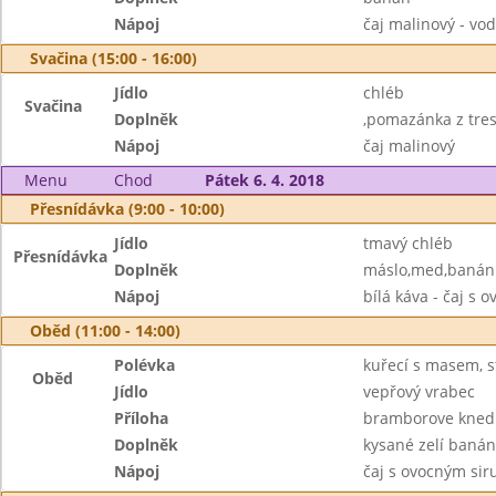
Nápoj
čaj malinový - vo
Svačina (15:00 - 16:00)
Jídlo
chléb
Svačina
Doplněk
,pomazánka z tres
Nápoj
čaj malinový
Menu
Chod
Pátek 6. 4. 2018
Přesnídávka (9:00 - 10:00)
Jídlo
tmavý chléb
Přesnídávka
Doplněk
máslo,med,banán
Nápoj
bílá káva - čaj s
Oběd (11:00 - 14:00)
Polévka
kuřecí s masem, 
Oběd
Jídlo
vepřový vrabec
Příloha
bramborove knedl
Doplněk
kysané zelí baná
Nápoj
čaj s ovocným si