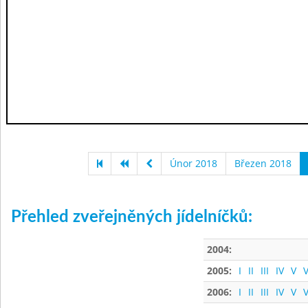
Únor 2018
Březen 2018
Přehled zveřejněných jídelníčků:
2004:
2005:
I
II
III
IV
V
V
2006:
I
II
III
IV
V
V